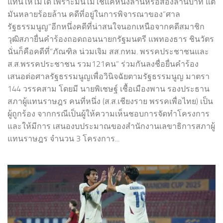
แทนให้ไม่ได้ เพราะมันไม่ใช่แค่หนึ่งล้านหรือสองล้านบาท แต่
มันหลายร้อยล้าน คดีที่อยู่ในการพิจารณาของ”ศาล
รัฐธรรมนูญ”อีกหนึ่งคดีที่น่าสนใจนอกเหนือจากคดีสมาชิก
วุฒิสภายื่นคำร้องถอดถอนนายกรัฐมนตรี แพทองธาร ชินวัตร
นั่นก็คือคดีที่”ภัณฑิล น่วมเจิม สส.กทม. พรรคประชาชนและ
ส.ส.พรรคประชาชน รวม121คน” ร่วมกันลงชื่อยื่นคำร้อง
เสนอต่อศาลรัฐธรรมนูญเพื่อวินิจฉัยตามรัฐธรรมนูญ มาตรา
144 วรรคสาม โดยมี นายพิเชษฐ์ เชื้อเมืองพาน รองประธาน
สภาผู้แทนราษฎร คนที่หนึ่ง (ส.ส.เชียงราย พรรคเพื่อไทย) เป็น
ผู้ถูกร้อง จากกรณีเป็นผู้ให้ความเห็นชอบการจัดทำโครงการ
และให้มีการ เสนองบประมาณของสำนักงานเลขาธิการสภาผู้
แทนราษฎร จำนวน 3 โครงการ...