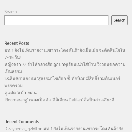
Search
Search
Recent Posts
มท.1 ยังไม่เห็นรายงานเขากระโดง ลั่นถ้ายังเยิ่นเย้อ จะตัดสินใจใน
7-15 วัน!
หญิงชรา 72 ร่ำไห้กลางสื่อ ถูกปาทุเรียนเน่าใส่บ้าน วิงวอนขอความ
เป็นธรรม
‘เฉลิมชัย’ แจงปม ‘สุธรรม’ ไขก๊อก ชี้ ‘ทักษิณ’ มีสิทธิ์ร่วมดินเนอร์
พรรคร่วม
คู่แฝด ‘แม้ว-ทอน’
‘Boomerang’ เพลงเปิดตัว ‘ดีลิเลียน Delilian’ ศิลปินสาวเสียงดี
Recent Comments
Dizaynersk_qzMl
on
มท.1 ยังไม่เห็นรายงานเขากระโดง ลั่นถ้ายัง