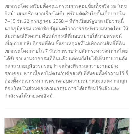
เขากระโดง เตรียมตั้งคณะกรรมการสอบข้อเท็จจริง รอ “เดช
อิศม์” เสนอชื่อ หากเรื่องไม่คืบ พร้อมตัดสินใจขั้นเด็ดขาดใน
7–15 วัน 22 กรกฎาคม 2568 – ที่ทำเนียบรัฐบาล เมื่อวานนี้
นายภูมิธรรม เวชยชัย รัฐมนตรีว่าการกระทรวงมหาดไทย ให้
สัมภาษณ์ถึงความคืบหน้ากรณีที่มอบหมายให้นายพรพจน์
เพ็ญภาส อธิบดีกรมที่ดิน ชี้แจงเหตุผลที่ไม่เพิกถอนสิทธิ์ที่ดิน
เขากระโดง ภายใน 7 วันว่า ทราบว่าปลัดกระทรวงมหาดไทย
ได้รับรายงานจากกรมที่ดินแล้ว แต่ตนยังไม่ได้เห็นรายงานดัง
กล่าว นายภูมิธรรมระบุว่า จะต้องพิจารณารายงานอย่าง
รอบคอบ หากเนื้อหาไม่ตรงกับข้อสงสัยที่สังคมตั้งคำถามไว้ ก็
ต้องตั้งคณะกรรมการตรวจสอบความเหมาะสมและความถูก
ต้อง โดยในส่วนของคณะกรรมการ ได้เตรียมไว้แล้ว และ
กำลังรอให้นายเดชอิศม์...