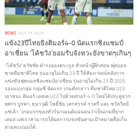
NEWS
JULY 19, 2025
แข้ง23ปีไทยยิงติมอร์4-0 นัดแรกชิงแชมป์
อาเชี่ยน ‘โค้ชวัง’ยอมรับจังหวะยังขาดๆเกินๆ
“โค้ชวัง”ธวัชชัย ดำรงอ่องตระกูล หัวหน้าผู้ฝึกสอน ฟุตบอล
ชายทีมชาติไทย รุ่นอายุไม่เกิน 23 ปี ให้สัมภาษณ์หลังการ
แข่งขันฟุตบอลชิงแชมป์อาเซียน รุ่นอายุไม่เกิน 23 ปี 2025
รอบแบ่งกลุ่ม กลุ่มซี นัดแรก เกมดังกล่าว ทีมชาติไทย U23
เอาชนะ ติมอร์ เลสเต U23 ไปด้วยสกอร์ 4-0 โดยได้ประตูจาก
ยศกร บูรพา, ธนาวุฒิ โพธิ์ชัย, เสกสรรค์ ราตรี และ ชวัลวิทย์
แซ่เล้า “เกมแรกของทัวร์นาเมนต์แน่นอนว่าเป็นเกมที่ยาก
เสมอ แต่เราสามารถได้ผลการแข่งขันตามเป้าหมายคือเก็บ
สามคะแนนได้...