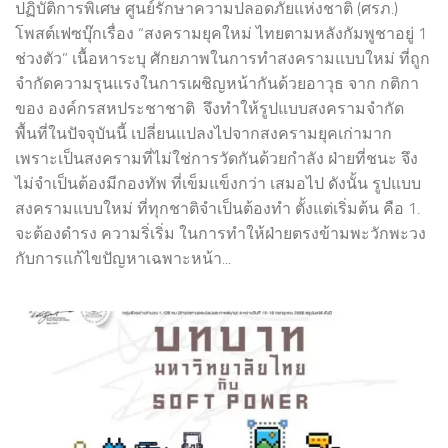
ปฏิบัติการพิเศษ ศูนย์รักษาความปลอดภัยแห่งชาติ (ศรภ.)
โพสต์เฟซบุ๊กเรื่อง “สงครามยุคใหม่ ไทยตามหลังกัมพูชาอยู่ 1
ช่วงตัว” เนื้อหาระบุ ศักยภาพในการทำสงครามแบบใหม่ ที่ถูก
จำกัดความรุนแรงในการเผชิญหน้ากันด้วยอาวุธ จาก กติกา
ของ องค์กรสหประชาชาติ จึงทำให้รูปแบบสงครามจำกัด
พื้นที่ในปัจจุบันนี้ เปลี่ยนแปลงไปจากสงครามยุคเก่ามาก
เพราะเป็นสงครามที่ไม่ใช่การวัดกันด้วยกำลัง ฝ่ายที่ชนะ จึง
ไม่จำเป็นต้องมีกองทัพ ที่เข็มแข็งกว่า เสมอไป ดังนั้น รูปแบบ
สงครามแบบใหม่ ที่ทุกชาติจำเป็นต้องทำ ตั้งแต่เริ่มต้น คือ 1.
จะต้องดำรง ความริ่เริ่ม ในการทำให้ฝ่ายตรงข้ามพะวักพะวง
กับการแก้ไขปัญหาเฉพาะหน้า...