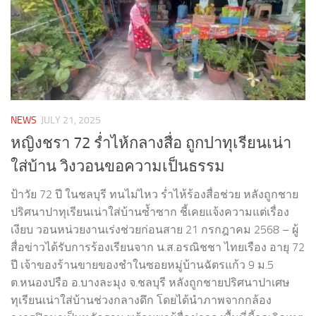
NEWS
JULY 21, 2025
หญิงชรา 72 ร่ำไห้กลางสื่อ ถูกปาทุเรียนเน่า
ใส่บ้าน วิงวอนขอความเป็นธรรม
ป้าวัย 72 ปี ในชลบุรี ทนไม่ไหว ร่ำไห้ร้องสื่อช่วย หลังถูกชาย
ปริศนาปาทุเรียนเน่าใส่บ้านซ้ำซาก ชี้เคยแจ้งความแต่เรื่อง
เงียบ วอนหน่วยงานเร่งช่วยก่อนสาย 21 กรกฎาคม 2568 – ผู้
สื่อข่าวได้รับการร้องเรียนจาก น.ส.อรณิชชา ไทยเรือง อายุ 72
ปี เจ้าของร้านขายของชำในซอยหมู่บ้านฉัตรแก้ว 9 ม.5
ต.หนองปรือ อ.บางละมุง จ.ชลบุรี หลังถูกชายปริศนาปาเศษ
ทุเรียนเน่าใส่บ้านช่วงกลางดึก โดยได้นำภาพจากกล้อง