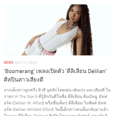
NEWS
JULY 21, 2025
‘Boomerang’ เพลงเปิดตัว ‘ดีลิเลียน Delilian’
ศิลปินสาวเสียงดี
จากเด็กสาวลูกครึ่ง ผิวสี บุคลิกโดดเด่น เต้นเก่ง และเสียงดี ใน
รายการ The Star 9 ที่รู้จักกันดีในชื่อ ดีลิเลียน ดับเบิลยู. อัลฟ
อร์ด (Delilian W. Alford) หรือชื่อเต็มๆ ดีลีเลียน วินฟิลด์ อัลฟ
อร์ด (Delilian Winfield Alford) วันนี้เด็กสาวคนนั้นกลับมาแล้ว
ในนาม ดีลิเลียน (Delilian) ศิลปินใหม่จากเวย์เฟอร์ เรคอร์ดส์