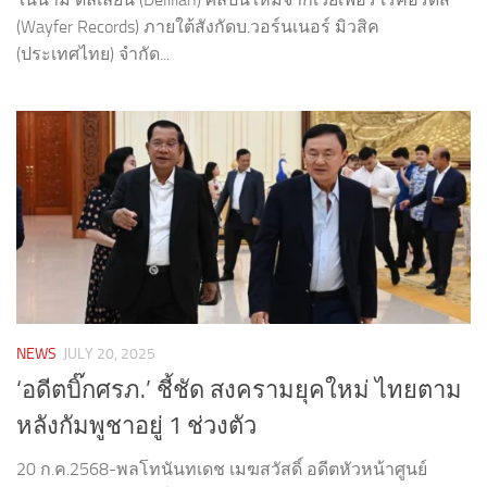
(Wayfer Records) ภายใต้สังกัดบ.วอร์นเนอร์ มิวสิค
(ประเทศไทย) จำกัด...
NEWS
JULY 20, 2025
‘อดีตบิ๊กศรภ.’ ชี้ชัด สงครามยุคใหม่ ไทยตาม
หลังกัมพูชาอยู่ 1 ช่วงตัว
20 ก.ค.2568-พลโทนันทเดช เมฆสวัสดิ์ อดีตหัวหน้าศูนย์