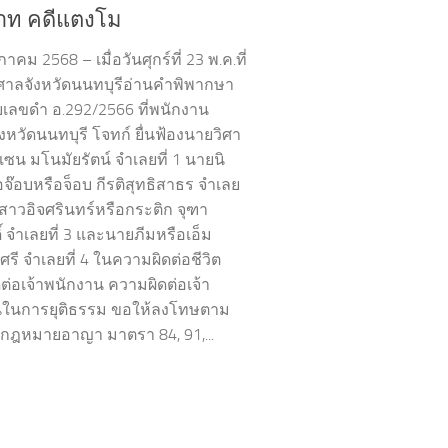
าท คดีแตงโม
คม 2568 – เมื่อวันศุกร์ที่ 23 พ.ค.ที่
ศาลจังหวัดนนทบุรีอ่านคำพิพากษา
เลขดำ อ.292/2566 ที่พนักงาน
งหวัดนนทบุรี โจทก์ ยื่นฟ้องนายวิศา
แซน มโนมัยรัตน์ จำเลยที่ 1 นายนิ
อจ๊อบหรือจ็อบ กีรติสุทธิสาธร จำเลย
งสาวอิจศรินทร์หรือกระติก จุฑา
ิ์ จำเลยที่ 3 และนายภีมหรือเอ็ม
รี จำเลยที่ 4 ในความผิดต่อชีวิต
ต่อเจ้าพนักงาน ความผิดต่อเจ้า
นในการยุติธรรม ขอให้ลงโทษตาม
ฎหมายอาญา มาตรา 84, 91,...