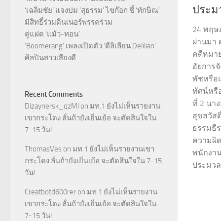
ประม
‘เฉลิมชัย’ แจงปม ‘สุธรรม’ ไขก๊อก ชี้ ‘ทักษิณ’
มีสิทธิ์ร่วมดินเนอร์พรรคร่วม
24 พฤษภา
คู่แฝด ‘แม้ว-ทอน’
ผ่านมา 
‘Boomerang’ เพลงเปิดตัว ‘ดีลิเลียน Delilian’
คดีหมาย
ศิลปินสาวเสียงดี
อัยการจั
พัชหรือ
ทัศน์หรื
Recent Comments
ที่ 2 นา
Dizaynersk_qzMl
on
มท.1 ยังไม่เห็นรายงาน
สุขสวัสด
เขากระโดง ลั่นถ้ายังเยิ่นเย้อ จะตัดสินใจใน
ธรรมธีรศ
7-15 วัน!
ความผิด
ThomasVes
on
มท.1 ยังไม่เห็นรายงานเขา
พนักงา
กระโดง ลั่นถ้ายังเยิ่นเย้อ จะตัดสินใจใน 7-15
ประมวลก
วัน!
Creatbotd600rer
on
มท.1 ยังไม่เห็นรายงาน
เขากระโดง ลั่นถ้ายังเยิ่นเย้อ จะตัดสินใจใน
7-15 วัน!