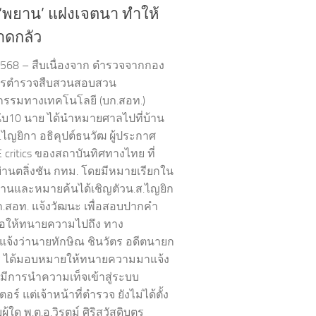
‘พยาน’ แฝงเจตนา ทำให้
วาดกลัว
2568 – สืบเนื่องจาก ตำรวจจากกอง
การตำรวจสืบสวนสอบสวน
รรมทางเทคโนโลยี (บก.สอท.)
บ10 นาย ได้นำหมายศาลไปที่บ้าน
.ไญยิกา อธิคุปต์ธนวัฒ ผู้ประกาศ
 critics ของสถาบันทิศทางไทย ที่
ย่านตลิ่งชัน กทม. โดยมีหมายเรียกใน
นและหมายค้นได้เชิญตัวน.ส.ไญยิก
บก.สอท. แจ้งวัฒนะ เพื่อสอบปากคำ
รอให้ทนายความไปถึง ทาง
แจ้งว่านายทักษิณ ชินวัตร อดีตนายก
ี ได้มอบหมายให้ทนายความมาแจ้ง
มีการนำความเท็จเข้าสู่ระบบ
อร์ แต่เจ้าหน้าที่ตำรวจ ยังไม่ได้ตั้ง
ู้ใด พ.ต.อ.วิรุตม์ ศิริสวัสดิบุตร