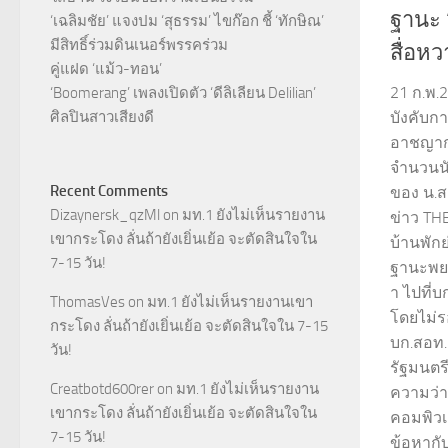
ฐานะ 
‘เฉลิมชัย’ แจงปม ‘สุธรรม’ ไขก๊อก ชี้ ‘ทักษิณ’
มีสิทธิ์ร่วมดินเนอร์พรรคร่วม
สื่อห
คู่แฝด ‘แม้ว-ทอน’
21 ก.พ.
‘Boomerang’ เพลงเปิดตัว ‘ดีลิเลียน Delilian’
ศิลปินสาวเสียงดี
บังคับ
อาชญาก
จำนวนนั
Recent Comments
ของ น.ส
Dizaynersk_qzMl
on
มท.1 ยังไม่เห็นรายงาน
ข่าว THE
เขากระโดง ลั่นถ้ายังเยิ่นเย้อ จะตัดสินใจใน
บ้านพัก
7-15 วัน!
ฐานะพยา
า ไปที่
ThomasVes
on
มท.1 ยังไม่เห็นรายงานเขา
โดยไม่
กระโดง ลั่นถ้ายังเยิ่นเย้อ จะตัดสินใจใน 7-15
บก.สอท.
วัน!
รัฐมนตร
Creatbotd600rer
on
มท.1 ยังไม่เห็นรายงาน
ความว่า
เขากระโดง ลั่นถ้ายังเยิ่นเย้อ จะตัดสินใจใน
คอมพิวเต
7-15 วัน!
ข้อหากับผ