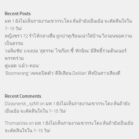
Recent Posts
มท.1 ยังไม่เห็นรายงานเขากระโดง ลั่นถ้ายังเยิ่นเย้อ จะตัดสินใจใน
7-15 วัน!
หญิงชรา 72 ร่ำไห้กลางสื่อ ถูกปาทุเรียนเน่าใส่บ้าน วิงวอนขอความ
เป็นธรรม
‘เฉลิมชัย’ แจงปม ‘สุธรรม’ ไขก๊อก ชี้ ‘ทักษิณ’ มีสิทธิ์ร่วมดินเนอร์
พรรคร่วม
คู่แฝด ‘แม้ว-ทอน’
‘Boomerang’ เพลงเปิดตัว ‘ดีลิเลียน Delilian’ ศิลปินสาวเสียงดี
Recent Comments
Dizaynersk_qzMl
on
มท.1 ยังไม่เห็นรายงานเขากระโดง ลั่นถ้ายัง
เยิ่นเย้อ จะตัดสินใจใน 7-15 วัน!
ThomasVes
on
มท.1 ยังไม่เห็นรายงานเขากระโดง ลั่นถ้ายังเยิ่นเย้อ
จะตัดสินใจใน 7-15 วัน!