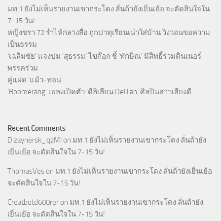
มท.1 ยังไม่เห็นรายงานเขากระโดง ลั่นถ้ายังเยิ่นเย้อ จะตัดสินใจใน
7-15 วัน!
หญิงชรา 72 ร่ำไห้กลางสื่อ ถูกปาทุเรียนเน่าใส่บ้าน วิงวอนขอความ
เป็นธรรม
‘เฉลิมชัย’ แจงปม ‘สุธรรม’ ไขก๊อก ชี้ ‘ทักษิณ’ มีสิทธิ์ร่วมดินเนอร์
พรรคร่วม
คู่แฝด ‘แม้ว-ทอน’
‘Boomerang’ เพลงเปิดตัว ‘ดีลิเลียน Delilian’ ศิลปินสาวเสียงดี
Recent Comments
Dizaynersk_qzMl
on
มท.1 ยังไม่เห็นรายงานเขากระโดง ลั่นถ้ายัง
เยิ่นเย้อ จะตัดสินใจใน 7-15 วัน!
ThomasVes
on
มท.1 ยังไม่เห็นรายงานเขากระโดง ลั่นถ้ายังเยิ่นเย้อ
จะตัดสินใจใน 7-15 วัน!
Creatbotd600rer
on
มท.1 ยังไม่เห็นรายงานเขากระโดง ลั่นถ้ายัง
เยิ่นเย้อ จะตัดสินใจใน 7-15 วัน!