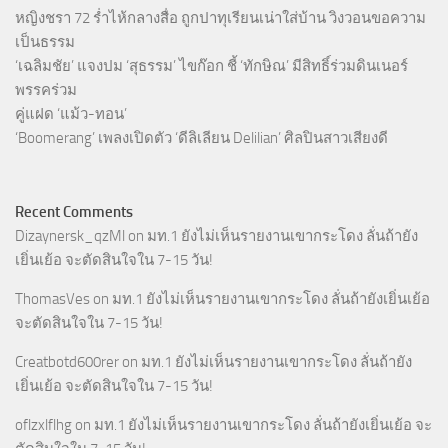
หญิงชรา 72 ร่ำไห้กลางสื่อ ถูกปาทุเรียนเน่าใส่บ้าน วิงวอนขอความ
เป็นธรรม
‘เฉลิมชัย’ แจงปม ‘สุธรรม’ ไขก๊อก ชี้ ‘ทักษิณ’ มีสิทธิ์ร่วมดินเนอร์
พรรคร่วม
คู่แฝด ‘แม้ว-ทอน’
‘Boomerang’ เพลงเปิดตัว ‘ดีลิเลียน Delilian’ ศิลปินสาวเสียงดี
Recent Comments
Dizaynersk_qzMl
on
มท.1 ยังไม่เห็นรายงานเขากระโดง ลั่นถ้ายัง
เยิ่นเย้อ จะตัดสินใจใน 7-15 วัน!
ThomasVes
on
มท.1 ยังไม่เห็นรายงานเขากระโดง ลั่นถ้ายังเยิ่นเย้อ
จะตัดสินใจใน 7-15 วัน!
Creatbotd600rer
on
มท.1 ยังไม่เห็นรายงานเขากระโดง ลั่นถ้ายัง
เยิ่นเย้อ จะตัดสินใจใน 7-15 วัน!
oflzxlflhg
on
มท.1 ยังไม่เห็นรายงานเขากระโดง ลั่นถ้ายังเยิ่นเย้อ จะ