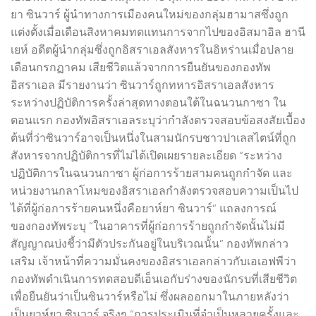
ยา ซินวาร์ ผู้นำทางการเมืองคนใหม่ของกลุ่มฮามาสซึ่งถูก
แต่งตั้งเมื่อเดือนสิงหาคมทดแทนการจากไปของอิสมาอิล ฮานี
เยห์ อดีตผู้นำกลุ่มซึ่งถูกอิสราเอลสังหารในอิหร่านเมื่อปลาย
เดือนกรกฏาคม เสียชีวิตแล้วจากการยืนยันของกองทัพ
อิสราเอล มีรายงานว่า ซินวาร์ถูกทหารอิสราเอลสังหาร
ระหว่างปฏิบัติการครั้งล่าสุดทางตอนใต้ในฉนวนกาซา ใน
ตอนแรก กองทัพอิสราเอลระบุว่ากำลังตรวจสอบข้อสงสัยเบื้อง
ต้นที่ว่าซินวาร์อาจเป็นหนึ่งในสามนักรบชาวปาเลสไตน์ที่ถูก
สังหารจากปฏิบัติการที่ไม่ได้เปิดเผยรายละเอียด “ระหว่าง
ปฏิบัติการในฉนวนกาซา ผู้ก่อการร้ายสามคนถูกกำจัด และ
หน่วยงานกลาโหมของอิสราเอลกำลังตรวจสอบความเป็นไป
ได้ที่ผู้ก่อการร้ายคนหนึ่งคือยาห์ยา ซินวาร์” แถลงการณ์
ของกองทัพระบุ “ในอาคารที่ผู้ก่อการร้ายถูกกำจัดนั้นไม่มี
สัญญาณบ่งชี้ว่ามีตัวประกันอยู่ในบริเวณนั้น” กองทัพกล่าว
เสริม เจ้าหน้าที่ความมั่นคงของอิสราเอลกล่าวกับเอเอฟพีว่า
กองทัพดำเนินการทดสอบดีเอ็นเอกับร่างของนักรบที่เสียชีวิต
เพื่อยืนยันว่าเป็นซินวาร์หรือไม่ ซึ่งผลออกมาในภายหลังว่า
เป็นยาห์ยา ซินวาร์ จริงๆ “การประเมินที่จำเป็นหลายครั้งและ