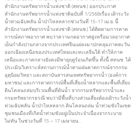
สำนักงานทรัพยากรน้ำแห่งชาติ (สทนช.) ออกประกาศ
สำนักงานทรัพยากรน้ำแห่งชาติฉบับที่ 1/2568เรื่อง เฝ้าระวัง
น้ำท่วมฉับพลัน น้ำป่าไหลหลากช่วงวันที่ 15-17 เม.ย. นี้
สำนักงานทรัพยากรน้ำแห่งชาติ (สทนช.) ได้ติดตามการคาด
การณ์สภาพอากาศ พบว่าความกดอากาศสูงหรือมวลอากาศ
เย็นกำลังปานกลางจากประเทศจีนแผ่ลงมาปกคลุมภาคตะวัน
ออกเฉียงเหนือของประเทศไทยและทะเลจีนใต้ ทำให้ภาค
เหนือและภาคกลางยังคงมีพายุฤดูร้อนเกิดขึ้น ทั้งนี้ สทนช. ได้
ประเมินวิเคราะห์สถานการณ์น้ำตามฝนคาดการณ์จากกรม
อุตุนิยมวิทยา และสถาบันสารสนเทศทรัพยากรน้ำ (องค์การ
มหาชน) และการคาดการณ์พื้นที่เสี่ยงน้ำหลากและพื้นที่เสี่ยง
ดินโคลนถล่มบริเวณพื้นที่ต้นน้ำ จากกรมทรัพยากรน้ำและ
กรมทรัพยากรธรณี พบว่ามีพื้นที่บางส่วนเสี่ยงต้องเฝ้าระวังน้ำ
ท่วมฉับพลัน น้ำป่าไหลหลาก ดินโคลนถล่ม น้ำท่วมขังในเขต
ชุมชนเมืองที่เกิดน้ำท่วมขังอยู่เป็นประจำเนื่องจากระบาย
ไม่ทัน ในช่วงวันที่ 15 – 17 เมษายน...