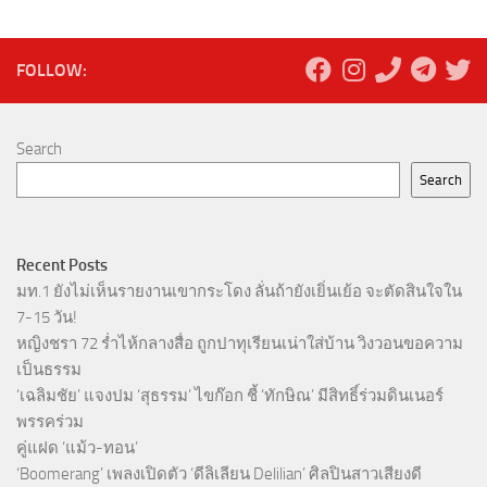
FOLLOW:
Search
Search
Recent Posts
มท.1 ยังไม่เห็นรายงานเขากระโดง ลั่นถ้ายังเยิ่นเย้อ จะตัดสินใจใน
7-15 วัน!
หญิงชรา 72 ร่ำไห้กลางสื่อ ถูกปาทุเรียนเน่าใส่บ้าน วิงวอนขอความ
เป็นธรรม
‘เฉลิมชัย’ แจงปม ‘สุธรรม’ ไขก๊อก ชี้ ‘ทักษิณ’ มีสิทธิ์ร่วมดินเนอร์
พรรคร่วม
คู่แฝด ‘แม้ว-ทอน’
‘Boomerang’ เพลงเปิดตัว ‘ดีลิเลียน Delilian’ ศิลปินสาวเสียงดี