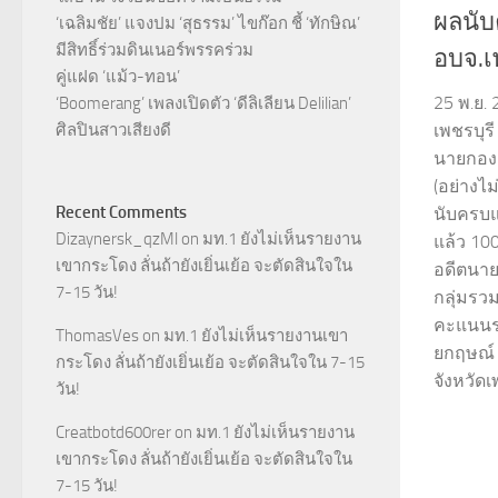
ผลนับ
‘เฉลิมชัย’ แจงปม ‘สุธรรม’ ไขก๊อก ชี้ ‘ทักษิณ’
มีสิทธิ์ร่วมดินเนอร์พรรคร่วม
อบจ.เ
คู่แฝด ‘แม้ว-ทอน’
25 พ.ย.
‘Boomerang’ เพลงเปิดตัว ‘ดีลิเลียน Delilian’
ศิลปินสาวเสียงดี
เพชรบุร
นายกองค
(อย่างไ
Recent Comments
นับครบแล
Dizaynersk_qzMl
on
มท.1 ยังไม่เห็นรายงาน
แล้ว 10
เขากระโดง ลั่นถ้ายังเยิ่นเย้อ จะตัดสินใจใน
อดีตนาย
7-15 วัน!
กลุ่มรว
คะแนนรว
ThomasVes
on
มท.1 ยังไม่เห็นรายงานเขา
ยกฤษณ์
กระโดง ลั่นถ้ายังเยิ่นเย้อ จะตัดสินใจใน 7-15
จังหวัดเ
วัน!
Creatbotd600rer
on
มท.1 ยังไม่เห็นรายงาน
เขากระโดง ลั่นถ้ายังเยิ่นเย้อ จะตัดสินใจใน
7-15 วัน!