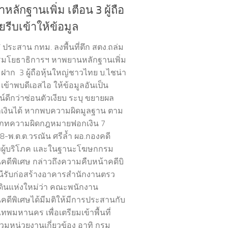
หลักฐานเพิ่ม เตือน 3 ผู้ถือ
ยรีบเข้าให้ข้อมูล
’ ประสาน กทม. ลงพื้นที่ตึก สตง.ถล่ม
มโยธาธิการฯ หาพยานหลักฐานเพิ่ม
มฝาก 3 ผู้ถือหุ้นใหญ่ชาวไทย บ.ไชน่า
 เข้าพบดีเอสไอ ให้ข้อมูลอันเป็น
์ดีกว่าซ่อนตัวเงียบ ระบุ ขยายผล
เงินได้ หากพบความผิดมูลฐาน ตาม
เภทความผิดกฎหมายฟอกเงิน 7
8-พ.ต.ต.วรณัน ศรีล้ำ ผอ.กองคดี
งผู้บริโภค และในฐานะโฆษกกรม
ดีพิเศษ กล่าวถึงความคืบหน้าคดีบิ
นีรับก่อสร้างอาคารสำนักงานตรว
นดินแห่งใหม่ว่า คณะพนักงาน
ดีพิเศษได้มีมติให้มีการประสานกับ
ทพมหานคร เพื่อเตรียมเข้าพื้นที่
วมหน่วยงานเกี่ยวข้อง อาทิ กรม