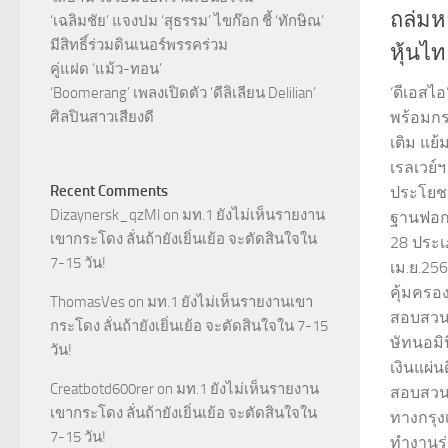
ถล่มหา
‘เฉลิมชัย’ แจงปม ‘สุธรรม’ ไขก๊อก ชี้ ‘ทักษิณ’
มีสิทธิ์ร่วมดินเนอร์พรรคร่วม
หุ้นไท
คู่แฝด ‘แม้ว-ทอน’
‘ดีเอสไอ
‘Boomerang’ เพลงเปิดตัว ‘ดีลิเลียน Delilian’
ศิลปินสาวเสียงดี
พร้อมกร
เติม แย้
เรลเวย์ฯ
Recent Comments
ประโยชน
Dizaynersk_qzMl
on
มท.1 ยังไม่เห็นรายงาน
ฐานฟอก
เขากระโดง ลั่นถ้ายังเยิ่นเย้อ จะตัดสินใจใน
28 ประ
7-15 วัน!
เม.ย.256
คุ้มครอ
ThomasVes
on
มท.1 ยังไม่เห็นรายงานเขา
สอบสวนค
กระโดง ลั่นถ้ายังเยิ่นเย้อ จะตัดสินใจใน 7-15
ษัทนอมิ
วัน!
เงินแผ่
Creatbotd600rer
on
มท.1 ยังไม่เห็นรายงาน
สอบสวนค
เขากระโดง ลั่นถ้ายังเยิ่นเย้อ จะตัดสินใจใน
ทางกรุงเ
7-15 วัน!
ทำงานร่