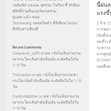
นี้ฝนล
‘เฉลิมชัย’ แจงปม ‘สุธรรม’ ไขก๊อก ชี้ ‘ทักษิณ’
มีสิทธิ์ร่วมดินเนอร์พรรคร่วม
แรงขึ้
คู่แฝด ‘แม้ว-ทอน’
2 มิ.ย. 
‘Boomerang’ เพลงเปิดตัว ‘ดีลิเลียน Delilian’
ศิลปินสาวเสียงดี
การพยาก
(นับตั้งแ
ลมที่ระด
Recent Comments
ระหว่าง 
Dizaynersk_qzMl
on
มท.1 ยังไม่เห็นรายงาน
จากศูน
เขากระโดง ลั่นถ้ายังเยิ่นเย้อ จะตัดสินใจใน
(ECMWF
7-15 วัน!
เฉดสีแด
ThomasVes
on
มท.1 ยังไม่เห็นรายงานเขา
กระโดง ลั่นถ้ายังเยิ่นเย้อ จะตัดสินใจใน 7-15
วัน!
Creatbotd600rer
on
มท.1 ยังไม่เห็นรายงาน
เขากระโดง ลั่นถ้ายังเยิ่นเย้อ จะตัดสินใจใน
7-15 วัน!