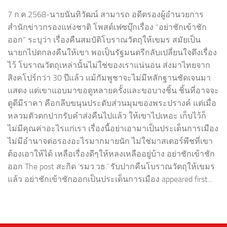
7 ก.ค.2568-นายนันทิวัฒน์ สามารถ อดีตรองผู้อำนวยการ
สำนักข่าวกรองแห่งชาติ โพสต์เฟซบุ๊กเรื่อง “อย่าชักเข้าชัก
ออก” ระบุว่า เรื่องคืนสมบัติโบราณวัตถุให้เขมร สมัยเป็น
นายกไปตกลงคืนให้เขา พอเป็นรัฐมนตรีกลับเปลี่ยนใจดึงเรื่อง
ไว้ โบราณวัตถุเหล่านั้นไม่ใช่ของเราแน่นอน ส่งมาไทยจาก
สิงคโปร์กว่า 30 ปีแล้ว แม้กัมพูชาจะไม่มีหลักฐานชัดเจนมา
แสดง แต่เขาแอบมาขอดูหลายครั้งและขอบางชิ้น ชิ้นที่อาจจะ
ดูดีมีราคา คือกลีบขนุนประดับส่วนมุมของพระปรางค์ แต่เมื่อ
หลวมตัวตกปากรับคำส่งคืนไปแล้ว ให้เขาไปเหอะ เก็บไว้ก็
ไม่มีคุณค่าอะไรแก่เรา เรื่องนี้อย่าเอามาเป็นประเด็นการเมือง
ไม่มีอำนาจต่อรองอะไรมากมายนัก ไม่ใช่มาสเตอร์พีชที่เขา
ต้องเอาให้ได้ เหลือเรื่องดีๆให้หลงเหลืออยู่บ้าง อย่าชักเข้าชัก
ออก The post สะกิด ‘รมว.วธ.’ รับปากคืนโบราณวัตถุให้เขมร
แล้ว อย่าชักเข้าชักออกเป็นประเด็นการเมือง appeared first...