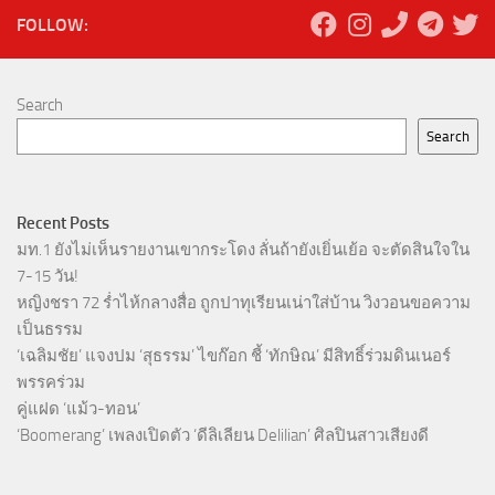
FOLLOW:
Search
Search
Recent Posts
มท.1 ยังไม่เห็นรายงานเขากระโดง ลั่นถ้ายังเยิ่นเย้อ จะตัดสินใจใน
7-15 วัน!
หญิงชรา 72 ร่ำไห้กลางสื่อ ถูกปาทุเรียนเน่าใส่บ้าน วิงวอนขอความ
เป็นธรรม
‘เฉลิมชัย’ แจงปม ‘สุธรรม’ ไขก๊อก ชี้ ‘ทักษิณ’ มีสิทธิ์ร่วมดินเนอร์
พรรคร่วม
คู่แฝด ‘แม้ว-ทอน’
‘Boomerang’ เพลงเปิดตัว ‘ดีลิเลียน Delilian’ ศิลปินสาวเสียงดี