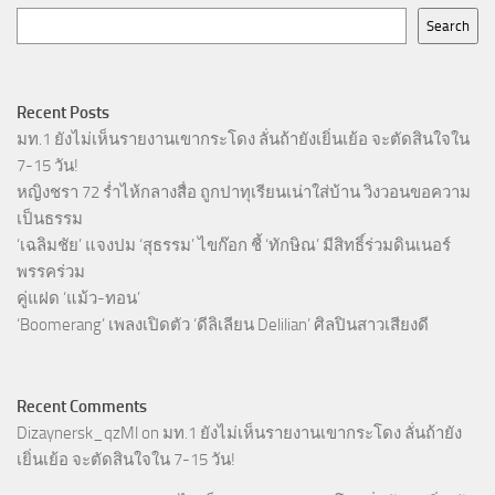
Search
Recent Posts
มท.1 ยังไม่เห็นรายงานเขากระโดง ลั่นถ้ายังเยิ่นเย้อ จะตัดสินใจใน
7-15 วัน!
หญิงชรา 72 ร่ำไห้กลางสื่อ ถูกปาทุเรียนเน่าใส่บ้าน วิงวอนขอความ
เป็นธรรม
‘เฉลิมชัย’ แจงปม ‘สุธรรม’ ไขก๊อก ชี้ ‘ทักษิณ’ มีสิทธิ์ร่วมดินเนอร์
พรรคร่วม
คู่แฝด ‘แม้ว-ทอน’
‘Boomerang’ เพลงเปิดตัว ‘ดีลิเลียน Delilian’ ศิลปินสาวเสียงดี
Recent Comments
Dizaynersk_qzMl
on
มท.1 ยังไม่เห็นรายงานเขากระโดง ลั่นถ้ายัง
เยิ่นเย้อ จะตัดสินใจใน 7-15 วัน!