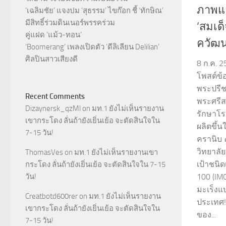
ภาพแ
‘เฉลิมชัย’ แจงปม ‘สุธรรม’ ไขก๊อก ชี้ ‘ทักษิณ’
มีสิทธิ์ร่วมดินเนอร์พรรคร่วม
‘สมเด
คู่แฝด ‘แม้ว-ทอน’
ควัฒน
‘Boomerang’ เพลงเปิดตัว ‘ดีลิเลียน Delilian’
ศิลปินสาวเสียงดี
8 ก.ค. 2
โพสต์ข้
พระปรีช
Recent Comments
พระศรีส
Dizaynersk_qzMl
on
มท.1 ยังไม่เห็นรายงาน
รักษาโรค
เขากระโดง ลั่นถ้ายังเยิ่นเย้อ จะตัดสินใจใน
ผลิตขึ้
7-15 วัน!
ครานิบ 
วิทยาลั
ThomasVes
on
มท.1 ยังไม่เห็นรายงานเขา
เป้าชนิด
กระโดง ลั่นถ้ายังเยิ่นเย้อ จะตัดสินใจใน 7-15
วัน!
100 (IM
มะเร็งแ
Creatbotd600rer
on
มท.1 ยังไม่เห็นรายงาน
ประเทศ
เขากระโดง ลั่นถ้ายังเยิ่นเย้อ จะตัดสินใจใน
ของ...
7-15 วัน!