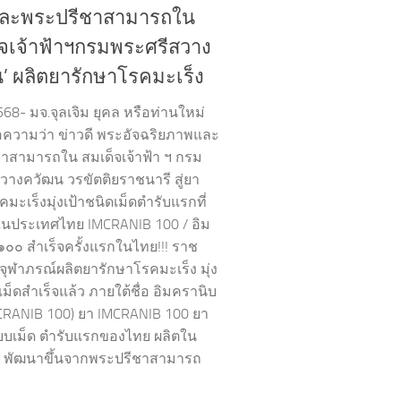
ละพระปรีชาสามารถใน
็จเจ้าฟ้าฯกรมพระศรีสวาง
’ ผลิตยารักษาโรคมะเร็ง
568- มจ.จุลเจิม ยุคล หรือท่านใหม่
อความว่า ข่าวดี พระอัจฉริยภาพและ
าสามารถใน สมเด็จเจ้าฟ้า ฯ กรม
วางควัฒน วรขัตติยราชนารี สู่ยา
มะเร็งมุ่งเป้าชนิดเม็ดตำรับแรกที่
นในประเทศไทย IMCRANIB 100 / อิม
๑๐๐ สำเร็จครั้งแรกในไทย!!! ราช
ยจุฬาภรณ์ผลิตยารักษาโรคมะเร็ง มุ่ง
เม็ดสำเร็จแล้ว ภายใต้ชื่อ อิมครานิบ
CRANIB 100) ยา IMCRANIB 100 ยา
บบเม็ด ตำรับแรกของไทย ผลิตใน
! พัฒนาขึ้นจากพระปรีชาสามารถ