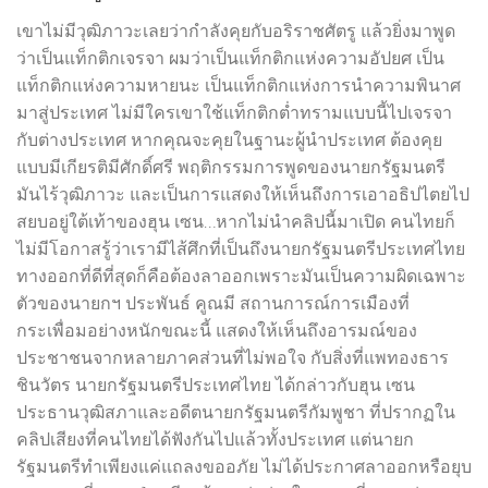
เขาไม่มีวุฒิภาวะเลยว่ากำลังคุยกับอริราชศัตรู แล้วยิ่งมาพูด
ว่าเป็นแท็กติกเจรจา ผมว่าเป็นแท็กติกแห่งความอัปยศ เป็น
แท็กติกแห่งความหายนะ เป็นแท็กติกแห่งการนำความพินาศ
มาสู่ประเทศ ไม่มีใครเขาใช้แท็กติกต่ำทรามแบบนี้ไปเจรจา
กับต่างประเทศ หากคุณจะคุยในฐานะผู้นำประเทศ ต้องคุย
แบบมีเกียรติมีศักดิ์ศรี พฤติกรรมการพูดของนายกรัฐมนตรี
มันไร้วุฒิภาวะ และเป็นการแสดงให้เห็นถึงการเอาอธิปไตยไป
สยบอยู่ใต้เท้าของฮุน เซน…หากไม่นำคลิปนี้มาเปิด คนไทยก็
ไม่มีโอกาสรู้ว่าเรามีไส้ศึกที่เป็นถึงนายกรัฐมนตรีประเทศไทย
ทางออกที่ดีที่สุดก็คือต้องลาออกเพราะมันเป็นความผิดเฉพาะ
ตัวของนายกฯ ประพันธ์ คูณมี สถานการณ์การเมืองที่
กระเพื่อมอย่างหนักขณะนี้ แสดงให้เห็นถึงอารมณ์ของ
ประชาชนจากหลายภาคส่วนที่ไม่พอใจ กับสิ่งที่แพทองธาร
ชินวัตร นายกรัฐมนตรีประเทศไทย ได้กล่าวกับฮุน เซน
ประธานวุฒิสภาและอดีตนายกรัฐมนตรีกัมพูชา ที่ปรากฏใน
คลิปเสียงที่คนไทยได้ฟังกันไปแล้วทั้งประเทศ แต่นายก
รัฐมนตรีทำเพียงแค่แถลงขออภัย ไม่ได้ประกาศลาออกหรือยุบ