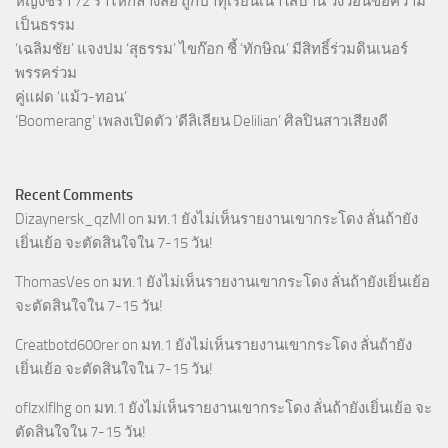
หญิงชรา 72 ร่ำไห้กลางสื่อ ถูกปาทุเรียนเน่าใส่บ้าน วิงวอนขอความ
เป็นธรรม
‘เฉลิมชัย’ แจงปม ‘สุธรรม’ ไขก๊อก ชี้ ‘ทักษิณ’ มีสิทธิ์ร่วมดินเนอร์
พรรคร่วม
คู่แฝด ‘แม้ว-ทอน’
‘Boomerang’ เพลงเปิดตัว ‘ดีลิเลียน Delilian’ ศิลปินสาวเสียงดี
Recent Comments
Dizaynersk_qzMl
on
มท.1 ยังไม่เห็นรายงานเขากระโดง ลั่นถ้ายัง
เยิ่นเย้อ จะตัดสินใจใน 7-15 วัน!
ThomasVes
on
มท.1 ยังไม่เห็นรายงานเขากระโดง ลั่นถ้ายังเยิ่นเย้อ
จะตัดสินใจใน 7-15 วัน!
Creatbotd600rer
on
มท.1 ยังไม่เห็นรายงานเขากระโดง ลั่นถ้ายัง
เยิ่นเย้อ จะตัดสินใจใน 7-15 วัน!
oflzxlflhg
on
มท.1 ยังไม่เห็นรายงานเขากระโดง ลั่นถ้ายังเยิ่นเย้อ จะ
ตัดสินใจใน 7-15 วัน!