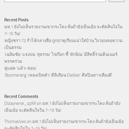
Recent Posts
มท.1 ยังไม่เห็นรายงานเขากระโดง ลั่นถ้ายังเยิ่นเย้อ จะตัดสินใจใน
7-15 วัน!
หญิงชรา 72 ร่ำไห้กลางสื่อ ถูกปาทุเรียนเน่าใส่บ้าน วิงวอนขอความ
เป็นธรรม
‘เฉลิมชัย’ แจงปม ‘สุธรรม’ ไขก๊อก ชี้ ‘ทักษิณ’ มีสิทธิ์ร่วมดินเนอร์
พรรคร่วม
คู่แฝด ‘แม้ว-ทอน’
‘Boomerang’ เพลงเปิดตัว ‘ดีลิเลียน Delilian’ ศิลปินสาวเสียงดี
Recent Comments
Dizaynersk_qzMl
on
มท.1 ยังไม่เห็นรายงานเขากระโดง ลั่นถ้ายัง
เยิ่นเย้อ จะตัดสินใจใน 7-15 วัน!
ThomasVes
on
มท.1 ยังไม่เห็นรายงานเขากระโดง ลั่นถ้ายังเยิ่นเย้อ
จะตัดสินใจใน 7-15 วัน!