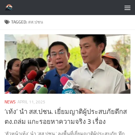
Skip to content
TAGGED:
สส.ปชน
NEWS
APRIL 11, 2025
‘เท้ง’ นำ สส.ปชน. เยี่ยมญาติผู้ประสบภัยตึกส
ตง.ถล่ม แกะรอยหาความจริง 3 เรื่อง
‘หัวหน้าเท้ง’ นำ ‘สส.ปชน.’ ลงพื้นที่เยี่ยมญาติผู้ประสบภัย ‘ตึก