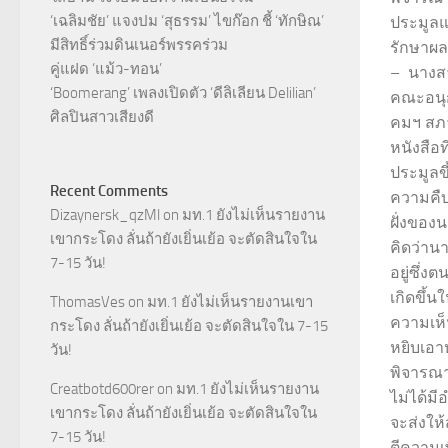
‘เฉลิมชัย’ แจงปม ‘สุธรรม’ ไขก๊อก ชี้ ‘ทักษิณ’
ประมูลแ
มีสิทธิ์ร่วมดินเนอร์พรรคร่วม
รักษาผ
คู่แฝด ‘แม้ว-ทอน’
– นางส
‘Boomerang’ เพลงเปิดตัว ‘ดีลิเลียน Delilian’
คณะอนุ
ศิลปินสาวเสียงดี
คมฯ สภาผ
หนังสือท
ประมูลขึ
Recent Comments
ความคื
Dizaynersk_qzMl
on
มท.1 ยังไม่เห็นรายงาน
ฝั่งของ
เขากระโดง ลั่นถ้ายังเยิ่นเย้อ จะตัดสินใจใน
คิดว่านา
7-15 วัน!
อยู่ซึ่
เกิดขึ้น
ThomasVes
on
มท.1 ยังไม่เห็นรายงานเขา
ความเห็
กระโดง ลั่นถ้ายังเยิ่นเย้อ จะตัดสินใจใน 7-15
หยิบเอาห
วัน!
พิจารณา
Creatbotd600rer
on
มท.1 ยังไม่เห็นรายงาน
ไม่ได้ม
เขากระโดง ลั่นถ้ายังเยิ่นเย้อ จะตัดสินใจใน
จะส่งใ
7-15 วัน!
ตีความเพ