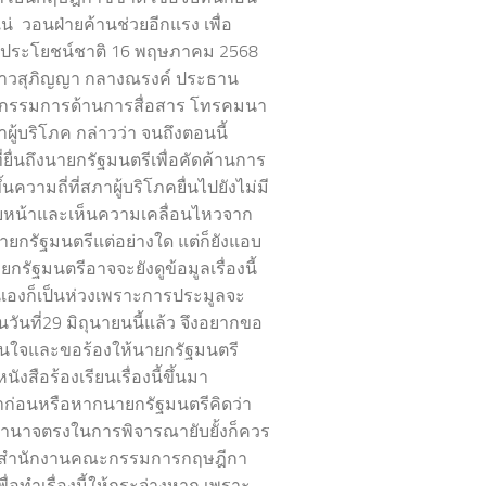
น่ วอนฝ่ายค้านช่วยอีกแรง เพื่อ
ลประโยชน์ชาติ 16 พฤษภาคม 2568
าวสุภิญญา กลางณรงค์ ประธาน
กรรมการด้านการสื่อสาร โทรคมนา
ู้บริโภค กล่าวว่า จนถึงตอนนี้
ี่ยื่นถึงนายกรัฐมนตรีเพื่อคัดค้านการ
้นความถี่ที่สภาผู้บริโภคยื่นไปยังไม่มี
บหน้าและเห็นความเคลื่อนไหวจาก
นายกรัฐมนตรีแต่อย่างใด แต่ก็ยังแอบ
ยกรัฐมนตรีอาจจะยังดูข้อมูลเรื่องนี้
งตนเองก็เป็นห่วงเพราะการประมูลจะ
ในวันที่29 มิถุนายนนี้แล้ว จึงอยากขอ
นใจและขอร้องให้นายกรัฐมนตรี
นังสือร้องเรียนเรื่องนี้ขึ้นมา
ก่อนหรือหากนายกรัฐมนตรีคิดว่า
ีอำนาจตรงในการพิจารณายับยั้งก็ควร
ห้สำนักงานคณะกรรมการกฤษฎีกา
ื่อทำเรื่องนี้ให้กระจ่างหาก เพราะ