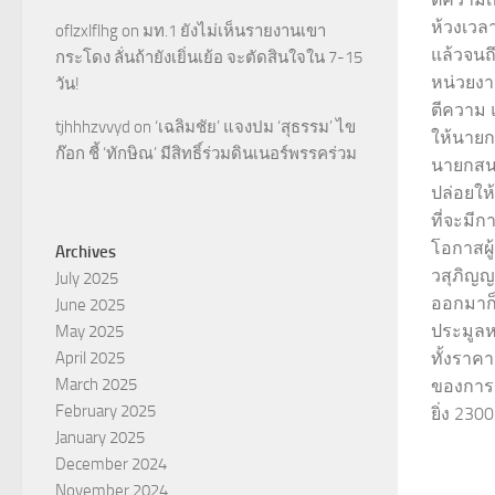
ห้วงเวลาห
oflzxlflhg
on
มท.1 ยังไม่เห็นรายงานเขา
แล้วจนถ
กระโดง ลั่นถ้ายังเยิ่นเย้อ จะตัดสินใจใน 7-15
หน่วยง
วัน!
ตีความ 
tjhhhzvvyd
on
‘เฉลิมชัย’ แจงปม ‘สุธรรม’ ไข
ให้นายก
ก๊อก ชี้ ‘ทักษิณ’ มีสิทธิ์ร่วมดินเนอร์พรรคร่วม
นายกสนใ
ปล่อยให้
ที่จะมีก
โอกาสผู
Archives
วสุภิญญ
July 2025
ออกมาก็ไ
June 2025
ประมูลห
May 2025
April 2025
ทั้งราคา
March 2025
ของการ
February 2025
ยิ่ง 2300.
January 2025
December 2024
November 2024