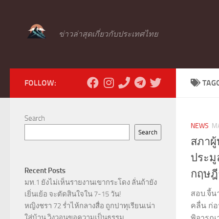
Skip to content
ข่าวล่าสุดเกี่ยวกับประเทศไทย
FOLLOW:
TAG
Search
NEWS
MA
Search
สภาผู
ประมู
Recent Posts
กฤษฎี
มท.1 ยังไม่เห็นรายงานเขากระโดง ลั่นถ้ายัง
สอบ.จี้
เยิ่นเย้อ จะตัดสินใจใน 7-15 วัน!
คลื่น ก่
หญิงชรา 72 ร่ำไห้กลางสื่อ ถูกปาทุเรียนเน่า
ใส่บ้าน วิงวอนขอความเป็นธรรม
พิจารณา