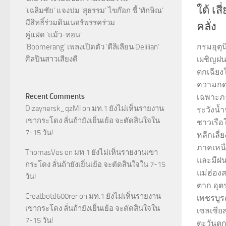
ใต้ เส
‘เฉลิมชัย’ แจงปม ‘สุธรรม’ ไขก๊อก ชี้ ‘ทักษิณ’
มีสิทธิ์ร่วมดินเนอร์พรรคร่วม
คลั่ง
คู่แฝด ‘แม้ว-ทอน’
กรมอุตุน
‘Boomerang’ เพลงเปิดตัว ‘ดีลิเลียน Delilian’
ศิลปินสาวเสียงดี
เผชิญฝน
ตกเฉียงใ
ความกด
Recent Comments
เฉพาะภ
Dizaynersk_qzMl
on
มท.1 ยังไม่เห็นรายงาน
ระวังน้
เขากระโดง ลั่นถ้ายังเยิ่นเย้อ จะตัดสินใจใน
ชาวเรื
7-15 วัน!
หลีกเลี
ภาคเหนื
ThomasVes
on
มท.1 ยังไม่เห็นรายงานเขา
และมีฝน
กระโดง ลั่นถ้ายังเยิ่นเย้อ จะตัดสินใจใน 7-15
แม่ฮ่อง
วัน!
ตาก อุต
Creatbotd600rer
on
มท.1 ยังไม่เห็นรายงาน
เพชรบูร
เขากระโดง ลั่นถ้ายังเยิ่นเย้อ จะตัดสินใจใน
เซลเซีย
7-15 วัน!
ตะวันตกเ