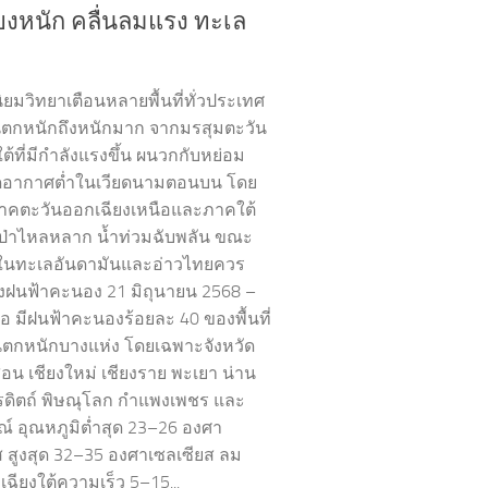
ี่ยงหนัก คลื่นลมแรง ทะเล
ิยมวิทยาเตือนหลายพื้นที่ทั่วประเทศ
ตกหนักถึงหนักมาก จากมรสุมตะวัน
ต้ที่มีกำลังแรงขึ้น ผนวกกับหย่อม
อากาศต่ำในเวียดนามตอนบน โดย
าคตะวันออกเฉียงเหนือและภาคใต้
ำป่าไหลหลาก น้ำท่วมฉับพลัน ขณะ
อในทะเลอันดามันและอ่าวไทยควร
่ยงฝนฟ้าคะนอง 21 มิถุนายน 2568 –
อ มีฝนฟ้าคะนองร้อยละ 40 ของพื้นที่
ตกหนักบางแห่ง โดยเฉพาะจังหวัด
สอน เชียงใหม่ เชียงราย พะเยา น่าน
รดิตถ์ พิษณุโลก กำแพงเพชร และ
ณ์ อุณหภูมิต่ำสุด 23–26 องศา
ส สูงสุด 32–35 องศาเซลเซียส ลม
ฉียงใต้ความเร็ว 5–15...