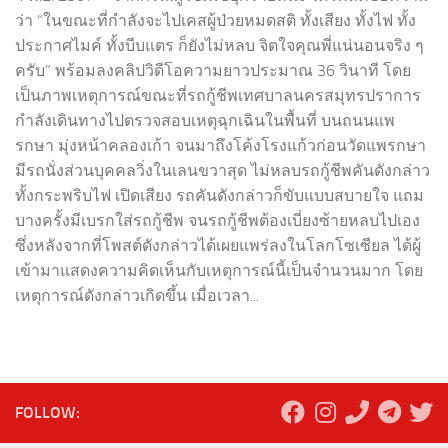
ว่า “ในขณะที่กำลังจะไปเคสผู้ป่วยหมดสติ ทั้งเสียง ทั้งไฟ ทั้ง
ประกาศไมค์ ทั้งบีบแตร ก็ยังไม่หลบ จิตใจคุณพี่แน่นอนจริง ๆ
ครับ” พร้อมลงคลิปวิดีโอความยาวประมาณ 36 วินาที โดย
เป็นภาพเหตุการณ์ขณะที่รถกู้ชีพเทศบาลนครสมุทรปราการ
กำลังเดินทางไปตรวจสอบเหตุฉุกเฉินในพื้นที่ บนถนนแพ
รกษา มุ่งหน้าคลองเก้า จนมาถึงโค้งโรงแก้วก่อนวัดแพรกษา
มีรถนั่งส่วนบุคคลวิ่งในเลนขวาสุด ไม่หลบรถกู้ชีพคันดังกล่าว
ทั้งกระพริบไฟ เปิดเสียง รถคันดังกล่าวก็ขับแบบสบายใจ แถม
บางครั้งมีเบรกใส่รถกู้ชีพ จนรถกู้ชีพต้องเบี่ยงซ้ายหลบไปเอง
ซึ่งหลังจากที่โพสต์ดังกล่าวได้เผยแพร่ลงในโลกโซเซียล ได้ผู้
เข้ามาแสดงความคิดเห็นกับเหตุการณ์นี้เป็นจำนวนมาก โดย
เหตุการณ์ดังกล่าวเกิดขึ้น เมื่อเวลา...
FOLLOW: