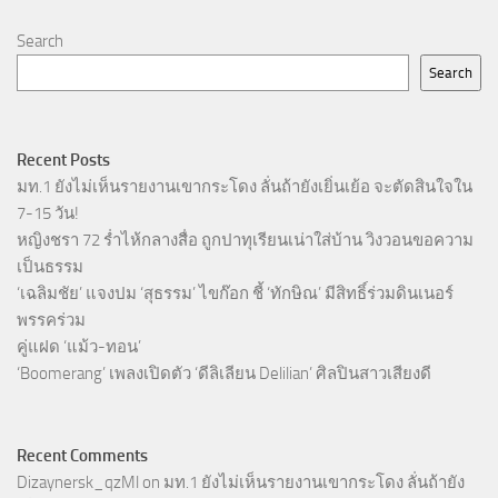
Search
Search
Recent Posts
มท.1 ยังไม่เห็นรายงานเขากระโดง ลั่นถ้ายังเยิ่นเย้อ จะตัดสินใจใน
7-15 วัน!
หญิงชรา 72 ร่ำไห้กลางสื่อ ถูกปาทุเรียนเน่าใส่บ้าน วิงวอนขอความ
เป็นธรรม
‘เฉลิมชัย’ แจงปม ‘สุธรรม’ ไขก๊อก ชี้ ‘ทักษิณ’ มีสิทธิ์ร่วมดินเนอร์
พรรคร่วม
คู่แฝด ‘แม้ว-ทอน’
‘Boomerang’ เพลงเปิดตัว ‘ดีลิเลียน Delilian’ ศิลปินสาวเสียงดี
Recent Comments
Dizaynersk_qzMl
on
มท.1 ยังไม่เห็นรายงานเขากระโดง ลั่นถ้ายัง