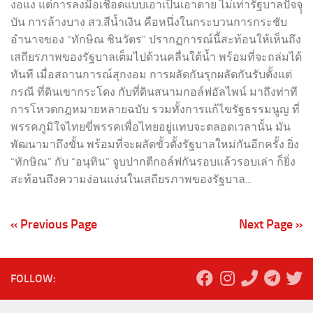
งอแง แต่การลงมือเชือดแบบเอาเป็นเอาตาย ไม่เท่ารัฐบาลปัจจุุ
บัน การล้างบาง สว.สีน้ำเงิน คือหนึ่งในกระบวนการกระชับ
อำนาจของ “ทักษิณ ชินวัตร” ปรากฏการณ์นี้สะท้อนให้เห็นถึง
เสถียรภาพของรัฐบาลเต็มไปด้วนคลื่นใต้น้ำ พร้อมที่จะถล่มได้
ทันที เมื่อสถานการณ์สุกงอม การผลัดกันรุกผลัดกันรับตั้งแต่
กรณี ที่ดินเขากระโดง กับที่ดินสนามกอล์ฟอัลไพน์ มาถึงท่าที
การโหวตกฎหมายหลายฉบับ รวมทั้งการแก้ไขรัฐธรรมนูญ ที่
พรรคภูมิใจไทยขี่พรรคเพื่อไทยอยู่แทบจะตลอดเวลานั้น มัน
พัฒนามาถึงขั้น พร้อมที่จะผลัดขั้วตั้งรัฐบาลใหม่กันอีกครั้ง ยิ่ง
“ทักษิณ” กับ “อนุทิน” จูบปากตีกอล์ฟกันรอบแล้วรอบเล่า ก็ยิ่ง
สะท้อนถึงความง่อนแง่นในเสถียรภาพของรัฐบาล...
« Previous Page
Next Page »
FOLLOW: