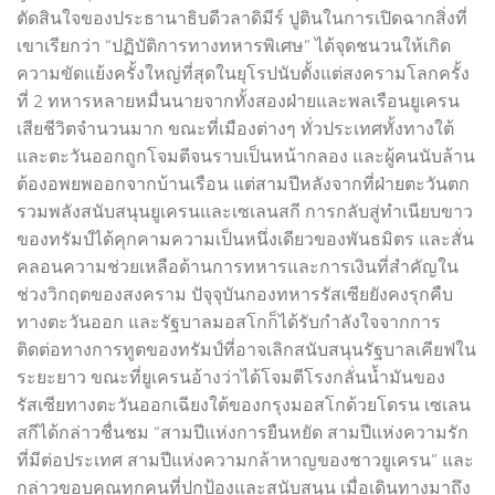
ตัดสินใจของประธานาธิบดีวลาดิมีร์ ปูตินในการเปิดฉากสิ่งที่
เขาเรียกว่า “ปฏิบัติการทางทหารพิเศษ” ได้จุดชนวนให้เกิด
ความขัดแย้งครั้งใหญ่ที่สุดในยุโรปนับตั้งแต่สงครามโลกครั้ง
ที่ 2 ทหารหลายหมื่นนายจากทั้งสองฝ่ายและพลเรือนยูเครน
เสียชีวิตจำนวนมาก ขณะที่เมืองต่างๆ ทั่วประเทศทั้งทางใต้
และตะวันออกถูกโจมตีจนราบเป็นหน้ากลอง และผู้คนนับล้าน
ต้องอพยพออกจากบ้านเรือน แต่สามปีหลังจากที่ฝ่ายตะวันตก
รวมพลังสนับสนุนยูเครนและเซเลนสกี การกลับสู่ทำเนียบขาว
ของทรัมป์ได้คุกคามความเป็นหนึ่งเดียวของพันธมิตร และสั่น
คลอนความช่วยเหลือด้านการทหารและการเงินที่สำคัญใน
ช่วงวิกฤตของสงคราม ปัจุจุบันกองทหารรัสเซียยังคงรุกคืบ
ทางตะวันออก และรัฐบาลมอสโกก็ได้รับกำลังใจจากการ
ติดต่อทางการทูตของทรัมป์ที่อาจเลิกสนับสนุนรัฐบาลเคียฟใน
ระยะยาว ขณะที่ยูเครนอ้างว่าได้โจมตีโรงกลั่นน้ำมันของ
รัสเซียทางตะวันออกเฉียงใต้ของกรุงมอสโกด้วยโดรน เซเลน
สกีได้กล่าวชื่นชม “สามปีแห่งการยืนหยัด สามปีแห่งความรัก
ที่มีต่อประเทศ สามปีแห่งความกล้าหาญของชาวยูเครน” และ
กล่าวขอบคุณทุกคนที่ปกป้องและสนับสนุน เมื่อเดินทางมาถึง