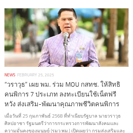
NEWS
FEBRUARY 25, 2025
“วราวุธ” เผย พม. ร่วม MOU กสทช. ให้สิทธิ
คนพิการ 7 ประเภท ลงทะเบียนใช้เน็ตฟรี
หวัง ส่งเสริม-พัฒนาคุณภาพชีวิตคนพิการ
เมื่อวันที่ 25 กุมภาพันธ์ 2568 ที่ทำเนียบรัฐบาล นายวราวุธ
ศิลปอาชา รัฐมนตรีว่าการกระทรวงการพัฒนาสังคมและ
ความมั่นคงของมนุษย์ (รมว.พม.) เปิดเผยว่า กรมส่งเสริมและ