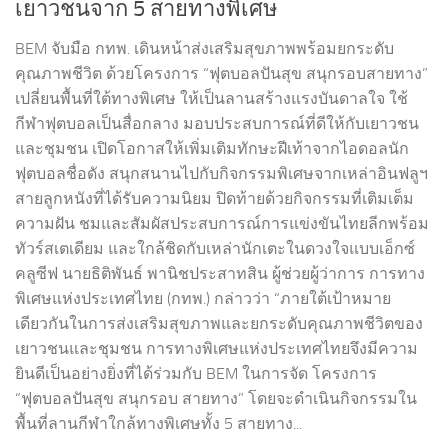
เยาวชนจาก 5 สายทางพิเศษ
BEM จับมือ กทพ. เดินหน้าส่งเสริมสุขภาพพร้อมยกระดับ
คุณภาพชีวิต ด้วยโครงการ “ฟุตบอลปันสุข สนุกรอบสายทาง”
เปลี่ยนพื้นที่ใต้ทางพิเศษ ให้เป็นลานสร้างแรงบันดาลใจ ใช้
กีฬาฟุตบอลเป็นสื่อกลาง มอบประสบการณ์ที่ดีให้กับเยาวชน
และชุมชน เปิดโอกาสให้เพิ่มเติมทักษะฝีเท้าจากไอดอลนัก
ฟุตบอลชื่อดัง สนุกสนานไปกับกิจกรรมพิเศษจากเหล่าอินฟลูฯ
สายลูกหนังที่ได้รับความนิยม ปิดท้ายด้วยกิจกรรมที่เติมเต็ม
ความฝัน ชมและสัมผัสประสบการณ์การแข่งขันไทยลีกพร้อม
ทัวร์สเตเดียม และใกล้ชิดกับเหล่านักเตะในดวงใจแบบเอ็กซ์
คลูซีฟ นายธิติพันธ์ พานิชประสาทสิน ผู้ช่วยผู้ว่าการ การทาง
พิเศษแห่งประเทศไทย (กทพ.) กล่าวว่า “ภายใต้เป้าหมาย
เดียวกันในการส่งเสริมสุขภาพและยกระดับคุณภาพชีวิตของ
เยาวชนและชุมชน การทางพิเศษแห่งประเทศไทยจึงมีความ
ยินดีเป็นอย่างยิ่งที่ได้ร่วมกับ BEM ในการจัด โครงการ
“ฟุตบอลปันสุข สนุกรอบ สายทาง” โดยจะดำเนินกิจกรรมใน
พื้นที่ลานกีฬาใกล้ทางพิเศษทั้ง 5 สายทาง...