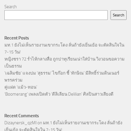
Search
Search
Recent Posts
มท.1 ยังไม่เห็นรายงานเขากระโดง ลั่นถ้ายังเยิ่นเย้อ จะตัดสินใจใน
7-15 วัน!
หญิงชรา 72 ร่ำไห้กลางสื่อ ถูกปาทุเรียนเน่าใส่บ้าน วิงวอนขอความ
เป็นธรรม
‘เฉลิมชัย’ แจงปม ‘สุธรรม’ ไขก๊อก ชี้ ‘ทักษิณ’ มีสิทธิ์ร่วมดินเนอร์
พรรคร่วม
คู่แฝด ‘แม้ว-ทอน’
‘Boomerang’ เพลงเปิดตัว ‘ดีลิเลียน Delilian’ ศิลปินสาวเสียงดี
Recent Comments
Dizaynersk_qzMl
on
มท.1 ยังไม่เห็นรายงานเขากระโดง ลั่นถ้ายัง
เยิ่นเย้อ จะตัดสินใจใน 7-15 วัน!