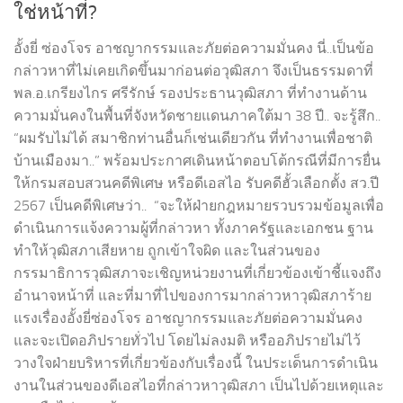
ใช่หน้าที่?
อั้งยี่ ซ่องโจร อาชญากรรมและภัยต่อความมั่นคง นี่..เป็นข้อ
กล่าวหาที่ไม่เคยเกิดขึ้นมาก่อนต่อวุฒิสภา จึงเป็นธรรมดาที่
พล.อ.เกรียงไกร ศรีรักษ์ รองประธานวุฒิสภา ที่ทำงานด้าน
ความมั่นคงในพื้นที่จังหวัดชายแดนภาคใต้มา 38 ปี.. จะรู้สึก..
“ผมรับไม่ได้ สมาชิกท่านอื่นก็เช่นเดียวกัน ที่ทำงานเพื่อชาติ
บ้านเมืองมา..” พร้อมประกาศเดินหน้าตอบโต้กรณีที่มีการยื่น
ให้กรมสอบสวนคดีพิเศษ หรือดีเอสไอ รับคดีฮั้วเลือกตั้ง สว.ปี
2567 เป็นคดีพิเศษว่า​.. “จะให้ฝ่ายกฎหมายรวบรวมข้อมูลเพื่อ
ดำเนินการแจ้งความผู้ที่กล่าวหา ทั้งภาครัฐและเอกชน​ ฐาน
ทำให้วุฒิสภาเสียหาย ถูกเข้าใจผิด และในส่วนของ
กรรมาธิการวุฒิสภาจะเชิญหน่วยงานที่เกี่ยวข้องเข้าชี้แจงถึง
อำนาจหน้าที่ และที่มาที่ไปของการมากล่าวหาวุฒิสภาร้าย
แรงเรื่องอั้งยี่ซ่องโจร อาชญากรรมและภัยต่อความมั่นคง
และจะเปิดอภิปรายทั่วไป โดยไม่ลงมติ หรืออภิปรายไม่ไว้
วางใจฝ่ายบริหารที่เกี่ยวข้องกับเรื่องนี้ ในประเด็นการดำเนิน
งานในส่วนของดีเอสไอที่กล่าวหาวุฒิสภา เป็นไปด้วยเหตุและ