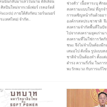
คนนั้นกลับมาแล้วในนาม ดีลิเลียน
ช่วงตัว” เนื้อหาระบุ ศ
n) ศิลปินใหม่จากเวย์เฟอร์ เรคอร์ดส์
สงครามแบบใหม่ ที่ถูกจ
Records) ภายใต้สังกัดบ.วอร์นเนอร์
การเผชิญหน้ากันด้วยอา
ประเทศไทย) จำกัด...
องค์กรสหประชาชาติ จึ
สงครามจำกัดพื้นที่ในปัจจ
ไปจากสงครามยุคเก่ามา
สงครามที่ไม่ใช่การวัดกัน
ชนะ จึงไม่จำเป็นต้องมีกอ
เสมอไป ดังนั้น รูปแบบส
ชาติจำเป็นต้องทำ ตั้งแต่เ
ดำรง ความริ่เริ่ม ในกา
พะวักพะวง กับการแก้ไข