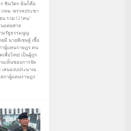
ชินวัตร นั่นก็คือ
 สส.กทม. พรรคประชา
ชน รวม121คน”
เสนอต่อศาล
ยตามรัฐธรรมนูญ
ี นายพิเชษฐ์ เชื้อ
ภาผู้แทนราษฎร คน
คเพื่อไทย) เป็นผู้ถูก
ความเห็นชอบการจัด
ร เสนองบประมาณ
รสภาผู้แทนราษฎร