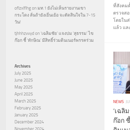
ที่สังค
oflzxlflhg
on
มท.1 ยังไม่เห็นรายงานเขา
ตรวจสอ
กระโดง ลั่นถ้ายังเยิ่นเย้อ จะตัดสินใจใน 7-15
โดยในส
วัน!
แล้ว และ
tjhhhzvvyd
on
‘เฉลิมชัย’ แจงปม ‘สุธรรม’ ไข
ก๊อก ชี้ ‘ทักษิณ’ มีสิทธิ์ร่วมดินเนอร์พรรคร่วม
Archives
July 2025
June 2025
May 2025
April 2025
March 2025
NEWS
JU
February 2025
‘เฉลิ
January 2025
ก๊อก ชี
December 2024
November 2024