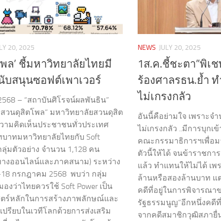
LY 20, 2025
NEWS
JULY 20, 2025
โพล’ ชี้มหาวิทยาลัยไทยมี
1ส.ค.ชี้ชะตา”พิเชษ
นับสนุนซอฟต์เพาเวอร์
ร้องศาลรธน.ย้ำ 
ไม่เกรงกลัว
 2568 – “สถาบันศิโรจน์ผลพันธิน”
 “สวนดุสิตโพล” มหาวิทยาลัยสวนดุสิต
อันนี้คือย่ามใจ เพราะ
วามคิดเห็นประชาชนทั่วประเทศ
ไม่เกรงกลัว ..มีการบุกเ
“บทบาทมหาวิทยาลัยไทยกับ Soft
คณะกรรมาธิการฯเพื่อมา
กลุ่มตัวอย่าง จำนวน 1,128 คน
ตัวนี้ให้ได้ จนข้าราชก
ทางออนไลน์และภาคสนาม) ระหว่าง
แล้ว ทำแทนให้ไม่ได้ เพร
15-18 กรกฎาคม 2568 พบว่า กลุ่ม
ล้านหรือสองล้านบาท แต
งมองว่าไทยควรใช้ Soft Power เป็น
คดีที่อยู่ในการพิจารณ
ตร์หลักในการสร้างภาพลักษณ์และ
รัฐธรรมนูญ”อีกหนึ่งคดี
เปรียบในเวทีโลกด้วยการส่งเสริม
จากคดีสมาชิกวุฒิสภายื