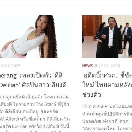
LY 21, 2025
NEWS
JULY 20, 2025
rang’ เพลงเปิดตัว ‘ดีลิ
‘อดีตบิ๊กศรภ.’ ชี้
Delilian’ ศิลปินสาวเสียงดี
ใหม่ ไทยตามหลังกั
ช่วงตัว
าวลูกครึ่ง ผิวสี บุคลิกโดดเด่น เต้น
เสียงดี ในรายการ The Star 9 ที่รู้จัก
20 ก.ค.2568-พลโทนันทเด
่อ ดีลิเลียน ดับเบิลยู. อัลฟอร์ด
หัวหน้าศูนย์ปฏิบัติการพ
 W. Alford) หรือชื่อเต็มๆ ดีลีเลียน วิน
ปลอดภัยแห่งชาติ (ศรภ.) โ
ฟอร์ด (Delilian Winfield Alford) วันนี้
“สงครามยุคใหม่ ไทยตามห