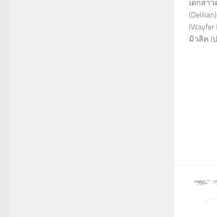
เด็กสาว
(Delilia
(Wayfer 
มิวสิค (