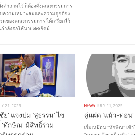
มตั้งคำถามไว้ ก็ต้องตั้งคณะกรรมการ
บความเหมาะสมและความถูกต้อง
่วนของคณะกรรมการ ได้เตรียมไว้
กำลังรอให้นายเดชอิศม์...
LY 21, 2025
NEWS
JULY 21, 2025
มชัย’ แจงปม ‘สุธรรม’ ไข
คู่แฝด ‘แม้ว-ทอน’
้ ‘ทักษิณ’ มีสิทธิ์ร่วม
เริ่มเหมือน “ทักษิณ” เข้
“ธนาธร จึงรุ่งเรืองกิจ” ค