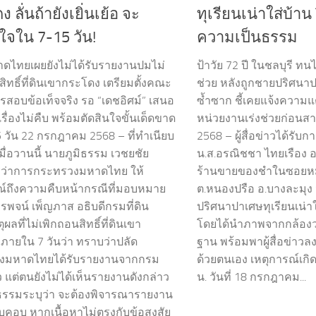
 ลั่นถ้ายังเยิ่นเย้อ จะ
ทุเรียนเน่าใส่บ้า
นใจใน 7-15 วัน!
ความเป็นธรรม
ดไทยเผยยังไม่ได้รับรายงานปมไม่
ป้าวัย 72 ปี ในชลบุรี ทนไ
ิทธิ์ที่ดินเขากระโดง เตรียมตั้งคณะ
ช่วย หลังถูกชายปริศนาปา
สอบข้อเท็จจริง รอ “เดชอิศม์” เสนอ
ซ้ำซาก ชี้เคยแจ้งความแต
เรื่องไม่คืบ พร้อมตัดสินใจขั้นเด็ดขาด
หน่วยงานเร่งช่วยก่อน
 วัน 22 กรกฎาคม 2568 – ที่ทำเนียบ
2568 – ผู้สื่อข่าวได้รับ
มื่อวานนี้ นายภูมิธรรม เวชยชัย
น.ส.อรณิชชา ไทยเรือง อา
ีว่าการกระทรวงมหาดไทย ให้
ร้านขายของชำในซอยหมู่
์ถึงความคืบหน้ากรณีที่มอบหมาย
ต.หนองปรือ อ.บางละมุง 
รพจน์ เพ็ญภาส อธิบดีกรมที่ดิน
ปริศนาปาเศษทุเรียนเน่า
ตุผลที่ไม่เพิกถอนสิทธิ์ที่ดินเขา
โดยได้นำภาพจากกล้องว
ภายใน 7 วันว่า ทราบว่าปลัด
ฐาน พร้อมพาผู้สื่อข่าวลงพื
งมหาดไทยได้รับรายงานจากกรม
ด้วยตนเอง เหตุการณ์เกิดข
้ว แต่ตนยังไม่ได้เห็นรายงานดังกล่าว
น. วันที่ 18 กรกฎาคม...
ธรรมระบุว่า จะต้องพิจารณารายงาน
บคอบ หากเนื้อหาไม่ตรงกับข้อสงสัย