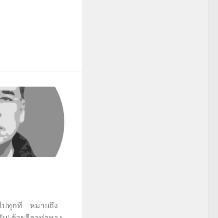
าไปทุกที… หมายถึง
รับ! ด้วยลีลาท่าทาง