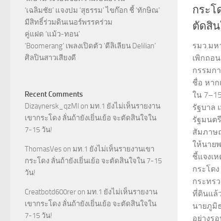
กระโดง
‘เฉลิมชัย’ แจงปม ‘สุธรรม’ ไขก๊อก ชี้ ‘ทักษิณ’
มีสิทธิ์ร่วมดินเนอร์พรรคร่วม
ตัดสิ
คู่แฝด ‘แม้ว-ทอน’
รมว.มหา
‘Boomerang’ เพลงเปิดตัว ‘ดีลิเลียน Delilian’
ศิลปินสาวเสียงดี
เพิกถอนส
กรรมการ
ชื่อ หาก
Recent Comments
ใน 7–15
Dizaynersk_qzMl
on
มท.1 ยังไม่เห็นรายงาน
รัฐบาล เ
เขากระโดง ลั่นถ้ายังเยิ่นเย้อ จะตัดสินใจใน
รัฐมนตร
7-15 วัน!
สัมภาษณ
ให้นายพ
ThomasVes
on
มท.1 ยังไม่เห็นรายงานเขา
ชี้แจงเห
กระโดง ลั่นถ้ายังเยิ่นเย้อ จะตัดสินใจใน 7-15
กระโดง 
วัน!
กระทรว
Creatbotd600rer
on
มท.1 ยังไม่เห็นรายงาน
ที่ดินแล
เขากระโดง ลั่นถ้ายังเยิ่นเย้อ จะตัดสินใจใน
นายภูมิ
7-15 วัน!
อย่างรอ