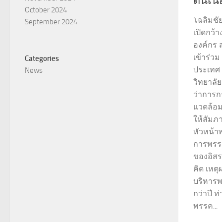
ดินเน
October 2024
‘เฉลิมชั
September 2024
เปิดกว้
องค์กร ส
เข้าร่วม
Categories
ประเทศ 
News
วิทยาลัย
ว่าการก
แวดล้อม
ให้สัมภ
หัวหน้า
การพรรค
ของอิส
คิด เหต
บริหารพ
กว่าปี ท
พรรค...