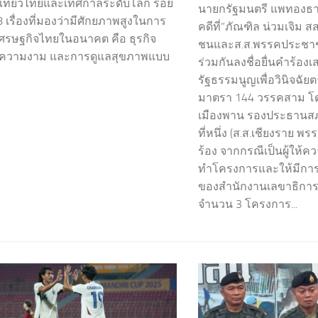
เที่ยวไทยและเทศกาลระดับโลก ร้อย
นายกรัฐมนตรี แพทองธาร 
 เรื่องที่มองว่ามีศักยภาพสูงในการ
คดีที่”ภัณฑิล น่วมเจิม
เศรษฐกิจไทยในอนาคต คือ ธุรกิจ
ชนและส.ส.พรรคประชา
 ความงาม และการดูแลสุขภาพแบบ
ร่วมกันลงชื่อยื่นคำร้อง
รัฐธรรมนูญเพื่อวินิจฉั
มาตรา 144 วรรคสาม โดยม
เมืองพาน รองประธานส
ที่หนึ่ง (ส.ส.เชียงราย พรร
ร้อง จากกรณีเป็นผู้ให้
ทำโครงการและให้มีกา
ของสำนักงานเลขาธิกา
จำนวน 3 โครงการ...