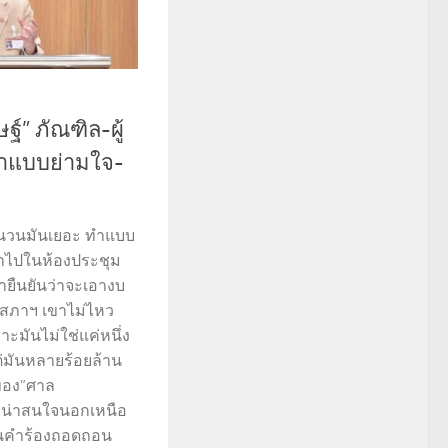
ฐ์” ภัณฑิล-ผู้
ทำแบบย่ามใจ-
จำนวนมันเยอะ ทำแบบ
ข้าไปในห้องประชุม
ยืนยันว่าจะเอางบ
ารสภาฯ เขาไม่ไหว
าะมันไม่ใช่แค่หนึ่ง
่มันหลายร้อยล้าน
าของ”ศาล
ที่น่าสนใจนอกเหนือ
่นคำร้องถอดถอน