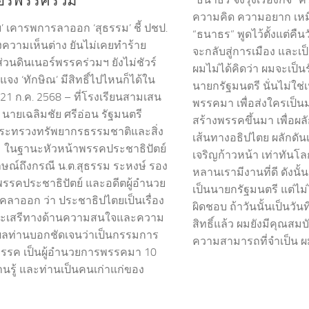
อร์พรรคร่วม
ความคิด ความอยาก เห
ย’ เคารพการลาออก ‘สุธรรม’ ชี้ ปชป.
“ธนาธร” พูดไว้ตั้งแต่คืนวั
างความเห็นต่าง ยันไม่เคยทำร้าย
จะกลับสู่การเมือง และเ
่วนดินเนอร์พรรคร่วมฯ ยังไม่ชัวร์
ผมไม่ได้คิดว่า ผมจะเป็น
 แจง ‘ทักษิณ’ มีสิทธิ์ไปไหนก็ได้ใน
นายกรัฐมนตรี นั่นไม่ใช่เ
21 ก.ค. 2568 – ที่โรงเรียนสามเสน
พรรคมา เพื่อส่งใครเป็นม
 นายเฉลิมชัย ศรีอ่อน รัฐมนตรี
สร้างพรรคขึ้นมา เพื่อผล
ระทรวงทรัพยากรธรรมชาติและสิ่ง
เส้นทางอธิปไตย ผลักดัน
 ในฐานะหัวหน้าพรรคประชาธิปัตย์
เจริญก้าวหน้า เท่าทันโลก
าษณ์ถึงกรณี น.ต.สุธรรม ระหงษ์ รอง
หลานเรามีงานที่ดี ดังนั้น
พรรคประชาธิปัตย์ และอดีตผู้อำนวย
เป็นนายกรัฐมนตรี แต่ไม
ลาออก ว่า ประชาธิปไตยเป็นเรื่อง
ผิดชอบ ถ้าวันนั้นเป็นวั
ระเสรีทางด้านความสนใจและความ
สิทธิ์แล้ว ผมยังมีคุณสมบั
ุผลท่านบอกชัดเจนว่าเป็นกรรมการ
ความสามารถที่จำเป็น ผม
รรค เป็นผู้อำนวยการพรรคมา 10
่านรู้ และท่านเป็นคนเก่าแก่ของ