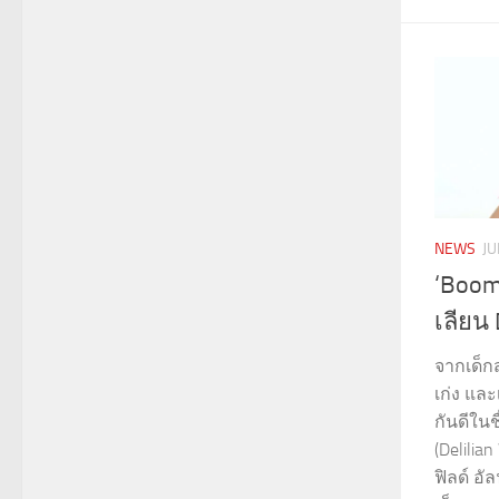
NEWS
JU
‘Boome
เลียน 
จากเด็กส
เก่ง และ
กันดีในชื
(Delilian
ฟิลด์ อัล