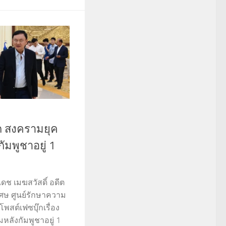
ชัด สงครามยุค
มพูชาอยู่ 1
ช เมฆสวัสดิ์ อดีต
ิเศษ ศูนย์รักษาความ
พสต์เฟซบุ๊กเรื่อง
ลังกัมพูชาอยู่ 1