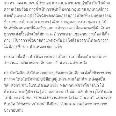
ผบ.ตร. ,รอง ผบ.ตร. ,ผู้ช่วย ผบ.ตร. และผบช. ตามลำดับ เป็นไปด้วย
ความเรียบร้อย การดำเนินการเป็นไปตามกฎหมาย กฎเกณฑ์การ
แต่งตั้งและแนวคำวินิจฉัยของคณะกรรมการพิทักษ์ระบบคุณธรรม
ข้าราชการตำรวจ (ก.พ.ค.ตร.) เมื่อปรากฎผลการประชุมก.ตร. ได้
รับคำชื่นชมจากพี่น้องข้าราชการตำรวจและสื่อมวลชลที่เฝ้าจับตา
ดูการแต่งตั้งอย่างใกล้ชิดว่า จะมีการแทรกแซงจากการเมือง มีตั๋ว
ต่างๆ มีข่าวการซื้อขายตำแหน่งหรือไม่ ซึ่งสื่อมวลชนได้ลงข่าวว่า
ไม่มีการซื้อขายตำแหน่งแต่อย่างใด
การแต่งตั้ง ที่จะดำเนินการต่อไป เป็นการแต่งตั้งระดับ รอง ผบช.
จำนวน 41 ตำแหน่ง ระดับ ผบก. จำนวน 74 ตำแหน่ง
ตร. มีหนังสือแจ้งให้หน่วยต่างๆ เรื่องการคัดเลือกแต่งตั้งข้าราชการ
ตำรวจ โดยให้จัดทำบัญชีข้อมูลผู้เหมาะสมเลื่อนตำแหน่งสูงขึ้น
ฯลฯ ส่งตร. ภายในวันที่ 6 ธ.ค.2567 หลักเกณฑ์การพิจารณา ให้
พิจารณาจากผู้มีความรู้ความสามารถ เรียงตามลำดับอาวุโสจำนวน
ไม่น้อยกว่าร้อยละ 50 ของจำนวนตำแหน่งว่าง จำนวนตำแหน่งว่าง
ที่เหลือ ให้พิจารณาโดยคำนึงถึงอาวุโสและความรู้ความสามารถ
ประกอบกัน