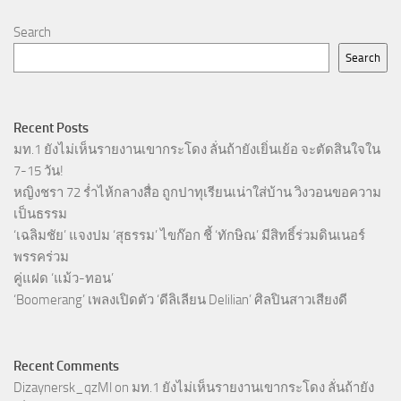
Search
Search
Recent Posts
มท.1 ยังไม่เห็นรายงานเขากระโดง ลั่นถ้ายังเยิ่นเย้อ จะตัดสินใจใน
7-15 วัน!
หญิงชรา 72 ร่ำไห้กลางสื่อ ถูกปาทุเรียนเน่าใส่บ้าน วิงวอนขอความ
เป็นธรรม
‘เฉลิมชัย’ แจงปม ‘สุธรรม’ ไขก๊อก ชี้ ‘ทักษิณ’ มีสิทธิ์ร่วมดินเนอร์
พรรคร่วม
คู่แฝด ‘แม้ว-ทอน’
‘Boomerang’ เพลงเปิดตัว ‘ดีลิเลียน Delilian’ ศิลปินสาวเสียงดี
Recent Comments
Dizaynersk_qzMl
on
มท.1 ยังไม่เห็นรายงานเขากระโดง ลั่นถ้ายัง