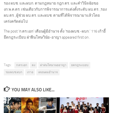
รอง ผบช. และผบก. ตามกฎหมาย กฎก.ตร. และคำวินิจฉัยขอ
งก.พ.ค.ตร. เช่นเดียวกับการพิจารณาการแต่งตั้งระดับ ผบ.ตร. ,รอง
ผบ.ตร. ,ผู้ช่วย ผบ.ตร. และผบช. ตามที่ได้พิจารณามาแล้วโดย
เคร่งครัดต่อไป
The post ‘ก.ตร.เอก’ เตือนผู้มีอำนาจ ตั้ง ‘รองผบช.-ผบก.’ 116 เก้าอี้
ยึดกฎระเบียบ ฝ่าฝืนโทษวินัย-อาญา appeared first on .
Tags:
ก.ตร.เอก
ตง
ฝาฝนโทษวนยอาญา
ยดกฎระเบยบ
รองผบช.ผบก
เกาอ
เตอนผมอำนาจ
YOU MAY ALSO LIKE...