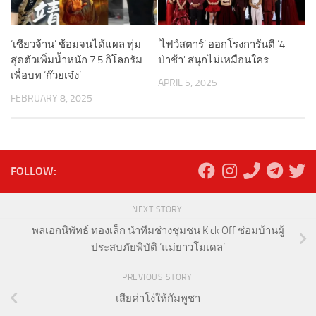
‘เซียวจ้าน’ ซ้อมจนได้แผล ทุ่ม
‘ไฟว์สตาร์’ ออกโรงการันตี ‘4
สุดตัวเพิ่มน้ำหนัก 7.5 กิโลกรัม
ป่าช้า’ สนุกไม่เหมือนใคร
เพื่อบท ‘ก๊วยเจ๋ง’
APRIL 5, 2025
FEBRUARY 8, 2025
FOLLOW:
NEXT STORY
พลเอกนิพัทธ์ ทองเล็ก นำทีมช่างชุมชน Kick Off ซ่อมบ้านผู้
ประสบภัยพิบัติ ‘แม่ยาวโมเดล’
PREVIOUS STORY
เสียค่าโง่ให้กัมพูชา