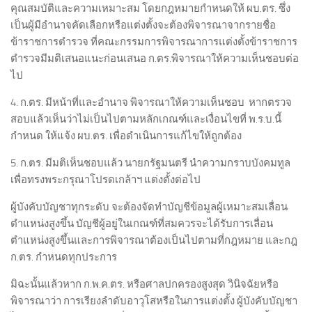
คุณสมบัติและความเหมาะสม โดยกฎหมายกำหนดให้ ผบ.ตร. ซึ่ง
เป็นผู้มีอำนาจคัดเลือกหรือแต่งตั้งจะต้องพิจารณาจากรายชื่อ
ข้าราชการตำรวจ ที่คณะกรรมการพิจารณาการแต่งตั้งข้าราชการ
ตำรวจมีมติเสนอแนะก่อนเสนอ ก.ตร.พิจารณาให้ความเห็นชอบต่อ
ไป
4. ก.ตร. มีหน้าที่และอำนาจ พิจารณาให้ความเห็นชอบ หากตรวจ
สอบแล้วเห็นว่าไม่เป็นไปตามหลักเกณฑ์และเงื่อนไขที่ พ.ร.บ.นี้
กำหนด ให้แจ้ง ผบ.ตร. เพื่อดำเนินการแก้ไขให้ถูกต้อง
5. ก.ตร. มีมติเห็นชอบแล้ว นายกรัฐมนตรี นำความกราบบังคมทูล
เพื่อทรงพระกรุณาโปรดเกล้าฯ แต่งตั้งต่อไป
ผู้บังคับบัญชาทุกระดับ จะต้องจัดทำบัญชีข้อมูลผู้เหมาะสมเลื่อน
ตำแหน่งสูงขึ้น บัญชีผู้อยู่ในเกณฑ์ที่สมควรจะได้รับการเลื่อน
ตำแหน่งสูงขึ้นและการพิจารณาต้องเป็นไปตามที่กฎหมาย และกฎ
ก.ตร. กำหนดทุกประการ
มิฉะนั้นแล้วหาก ก.พ.ค.ตร. หรือศาลปกครองสูงสุด วินิจฉัยหรือ
พิจารณาว่า การเรียงลำดับอาวุโสหรือในการแต่งตั้ง ผู้บังคับบัญชา