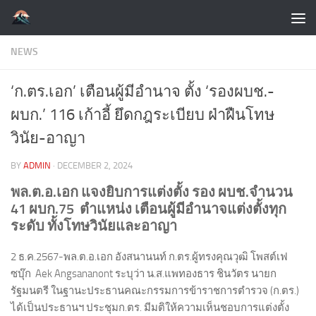
Skip to content
NEWS
‘ก.ตร.เอก’ เตือนผู้มีอำนาจ ตั้ง ‘รองผบช.-
ผบก.’ 116 เก้าอี้ ยึดกฎระเบียบ ฝ่าฝืนโทษ
วินัย-อาญา
BY
ADMIN
·
DECEMBER 2, 2024
พล.ต.อ.เอก แจงยิบการแต่งตั้ง รอง ผบช.จำนวน
41 ผบก.75 ตำแหน่ง เตือนผู้มีอำนาจแต่งตั้งทุก
ระดับ ทั้งโทษวินัยและอาญา
2 ธ.ค.2567-พล.ต.อ.เอก อังสนานนท์ ก.ตร.ผู้ทรงคุณวุฒิ โพสต์เฟ
ซบุ๊ก Aek Angsananont ระบุว่า น.ส.แพทองธาร ชินวัตร นายก
รัฐมนตรี ในฐานะประธานคณะกรรมการข้าราชการตำรวจ (ก.ตร.)
ได้เป็นประธานฯ ประชุมก.ตร. มีมติให้ความเห็นชอบการแต่งตั้ง