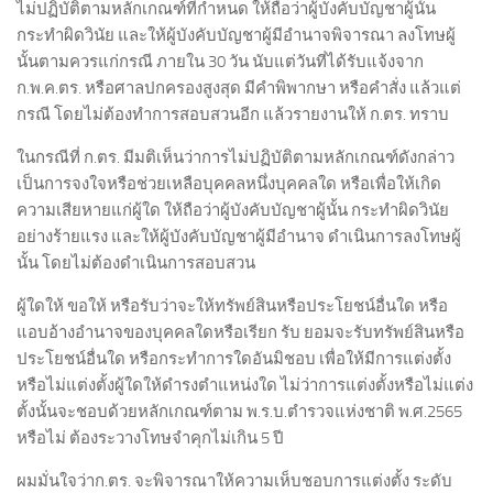
ไม่ปฏิบัติตามหลักเกณฑ์ที่กำหนด ให้ถือว่าผู้บังคับบัญชาผู้นั้น
กระทำผิดวินัย และให้ผู้บังคับบัญชาผู้มีอำนาจพิจารณา ลงโทษผู้
นั้นตามควรแก่กรณี ภายใน 30 วัน นับแต่วันที่ได้รับแจ้งจาก
ก.พ.ค.ตร. หรือศาลปกครองสูงสุด มีคำพิพากษา หรือคำสั่ง แล้วแต่
กรณี โดยไม่ต้องทำการสอบสวนอีก แล้วรายงานให้ ก.ตร. ทราบ
ในกรณีที่ ก.ตร. มีมติเห็นว่าการไม่ปฏิบัติตามหลักเกณฑ์ดังกล่าว
เป็นการจงใจหรือช่วยเหลือบุคคลหนึ่งบุคคลใด หรือเพื่อให้เกิด
ความเสียหายแก่ผู้ใด ให้ถือว่าผู้บังคับบัญชาผู้นั้น กระทำผิดวินัย
อย่างร้ายแรง และให้ผู้บังคับบัญชาผู้มีอำนาจ ดำเนินการลงโทษผู้
นั้น โดยไม่ต้องดำเนินการสอบสวน
ผู้ใดให้ ขอให้ หรือรับว่าจะให้ทรัพย์สินหรือประโยชน์อื่นใด หรือ
แอบอ้างอำนาจของบุคคลใดหรือเรียก รับ ยอมจะรับทรัพย์สินหรือ
ประโยชน์อื่นใด หรือกระทำการใดอันมิชอบ เพื่อให้มีการแต่งตั้ง
หรือไม่แต่งตั้งผู้ใดให้ดำรงตำแหน่งใด ไม่ว่าการแต่งตั้งหรือไม่แต่ง
ตั้งนั้นจะชอบด้วยหลักเกณฑ์ตาม พ.ร.บ.ตำรวจแห่งชาติ พ.ศ.2565
หรือไม่ ต้องระวางโทษจำคุกไม่เกิน 5 ปี
ผมมั่นใจว่าก.ตร. จะพิจารณาให้ความเห็บชอบการแต่งตั้ง ระดับ