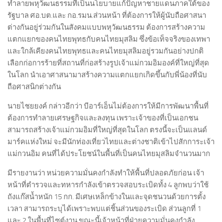
ทำลายพหุวัฒนธรรมที่เป็นนโยบายแก้ปัญหาชายแดนภาคใต้ของ
รัฐบาล ศอ.บต.และ กอ.รมน.ส่วนหน้า ที่ต้องการให้ผู้นับถือศาสนา
ต่างกันอยู่ร่วมกันในสังคมแบบพหุวัฒนธรรม ต้องการสร้างความ
แตกแยกของคนไทยพุทธกับคนไทยมุสลิม ซึ่งข้อเท็จจริงของเทพา
และใกล้เคียงคนไทยพุทธและคนไทยมุสลิมอยู่รวมกันอย่างปกติ
เลือกก่อการร้ายที่สถานที่ก่อสร้างรูปเจ้าแม่กวมอิมองค์ที่ใหญ่ที่สุด
ในโลก นำเอาศาสนามาสร้างความแตกแยกเกิดขึ้นกับพี่น้องที่นับ
ถือศาสนิกต่างกัน
นายไชยยงค์ กล่าวอีกว่า บีอาร์เอ็นไม่ต้องการให้มีการพัฒนาพื้นที่
ต้องการทำลายเศรษฐกิจและลงทุน เพราะเจ้าของที่เป็นเอกชน
สามารถสร้างเจ้าแม่กวมอิมที่ใหญ่ที่สุดในโลก ตรงนี้จะเป็นแลนด์
มาร์คแห่งใหม่ จะมีนักท่องเที่ยวไทยและต่างชาติเข้าไปสักการะเจ้า
แม่กวนอิม คนที่ได้ประโยชน์ในพื้นที่เป็นคนไทยมุสลิมจำนวนมาก
มีรายงานว่า หน่วยความมั่นคงกำลังทำให้พื้นที่ปลอดภัยก่อน เจ้า
หน้าที่ตำรวจและทหารกำลังเข้าตรวจสอบระเบิดทั้ง 4 ลูกพบว่าใช้
ถังแก๊สน้ำหนัก 15 กก. มีเศษเหล็กข้างในและจุดชนวนด้วยการตั้ง
เวลา สามารถระบุได้เพราะพบแต่ชิ้นส่วนของระเบิด ส่วนลูกที่ 1
และ 2 ในพื้นที่ไซต์งาน ขณะนี้เจ้าหน้าที่ฝ่ายความมั่นคงกำลัง