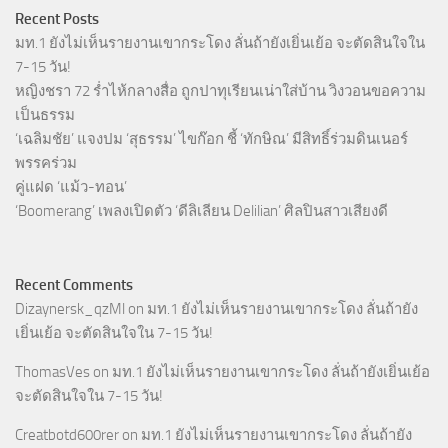
Recent Posts
มท.1 ยังไม่เห็นรายงานเขากระโดง ลั่นถ้ายังเยิ่นเย้อ จะตัดสินใจใน
7-15 วัน!
หญิงชรา 72 ร่ำไห้กลางสื่อ ถูกปาทุเรียนเน่าใส่บ้าน วิงวอนขอความ
เป็นธรรม
‘เฉลิมชัย’ แจงปม ‘สุธรรม’ ไขก๊อก ชี้ ‘ทักษิณ’ มีสิทธิ์ร่วมดินเนอร์
พรรคร่วม
คู่แฝด ‘แม้ว-ทอน’
‘Boomerang’ เพลงเปิดตัว ‘ดีลิเลียน Delilian’ ศิลปินสาวเสียงดี
Recent Comments
Dizaynersk_qzMl
on
มท.1 ยังไม่เห็นรายงานเขากระโดง ลั่นถ้ายัง
เยิ่นเย้อ จะตัดสินใจใน 7-15 วัน!
ThomasVes
on
มท.1 ยังไม่เห็นรายงานเขากระโดง ลั่นถ้ายังเยิ่นเย้อ
จะตัดสินใจใน 7-15 วัน!
Creatbotd600rer
on
มท.1 ยังไม่เห็นรายงานเขากระโดง ลั่นถ้ายัง