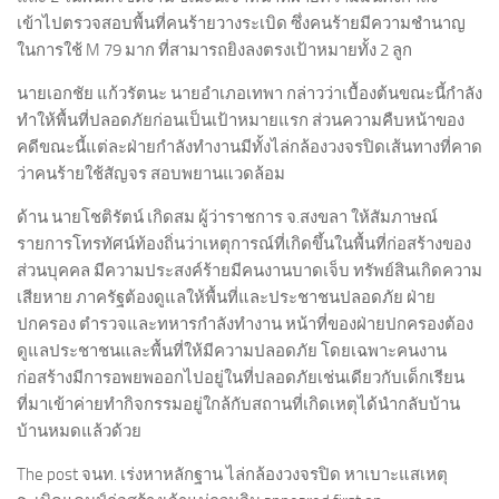
เข้าไปตรวจสอบพื้นที่คนร้ายวางระเบิด ซึ่งคนร้ายมีความชำนาญ
ในการใช้ M 79 มาก ที่สามารถยิงลงตรงเป้าหมายทั้ง 2 ลูก
นายเอกชัย แก้วรัตนะ นายอำเภอเทพา กล่าวว่าเบื้องต้นขณะนี้กำลัง
ทำให้พื้นที่ปลอดภัยก่อนเป็นเป้าหมายแรก ส่วนความคืบหน้าของ
คดีขณะนี้แต่ละฝ่ายกำลังทำงานมีทั้งไล่กล้องวงจรปิดเส้นทางที่คาด
ว่าคนร้ายใช้สัญจร สอบพยานแวดล้อม
ด้าน นายโชติรัตน์ เกิดสม ผู้ว่าราชการ จ.สงขลา ให้สัมภาษณ์
รายการโทรทัศน์ท้องถิ่นว่าเหตุการณ์ที่เกิดขึ้นในพื้นที่ก่อสร้างของ
ส่วนบุคคล มีความประสงค์ร้ายมีคนงานบาดเจ็บ ทรัพย์สินเกิดความ
เสียหาย ภาครัฐต้องดูแลให้พื้นที่และประชาชนปลอดภัย ฝ่าย
ปกครอง ตำรวจและทหารกำลังทำงาน หน้าที่ของฝ่ายปกครองต้อง
ดูแลประชาชนและพื้นที่ให้มีความปลอดภัย โดยเฉพาะคนงาน
ก่อสร้างมีการอพยพออกไปอยู่ในที่ปลอดภัยเช่นเดียวกับเด็กเรียน
ที่มาเข้าค่ายทำกิจกรรมอยู่ใกล้กับสถานที่เกิดเหตุได้นำกลับบ้าน
บ้านหมดแล้วด้วย
The post จนท. เร่งหาหลักฐาน ไล่กล้องวงจรปิด หาเบาะแสเหตุ