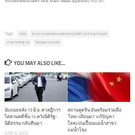
ระเบิดแคมป์ก่อสร้างเจ้าแม่กวนอิม appeared first on .
Tags:
จนท
หาเบาะแสเหตระเบดแคมปกอสรางเจาแมกวนอม
เรงหาหลกฐาน
ไลกลองวงจรปด
YOU MAY ALSO LIKE...
นับถอยหลัง 13 มิ.ย. ศาลฎีกาฯ
สถานทูตจีน ยันพร้อมร่วมมือ
ไต่สวนคดีชั้น 14 หวังนิติรัฐ-
‘ไทย-เมียนมา’ แก้ปัญหา
นิติธรรม กลับคืนมา
โลหะปนเปื้อนแม่น้ำสาขา
แม่น้ำโขง
JUNE 8, 2025