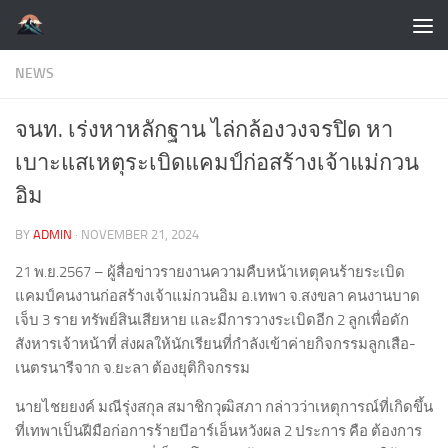
Skip to content
NEWS
จนท. เร่งหาหลักฐาน ไล่กล้องวงจรปิด หา
เบาะแสเหตุระเบิดแคมป์ก่อสร้างเจ้าแม่กวน
อิม
BY
ADMIN
·
NOVEMBER 21, 2024
21 พ.ย.2567 – ผู้สื่อข่าวรายงานความคืบหน้าเหตุคนร้ายระเบิด
แคมป์คนงานก่อสร้างเจ้าแม่กวนอิม อ.เทพา จ.สงขลา คนงานบาด
เจ็บ 3 ราย ทรัพย์สินเสียหาย และมีการวางระเบิดอีก 2 ลูกเพื่อดัก
สังหารเจ้าหน้าที่ ส่งผลให้นักเรียนที่กำลังเข้าค่ายกิจกรรมลูกเสือ-
เนตรนารีจาก จ.ยะลา ต้องยุติกิจกรรม
นายไชยยงค์ มณีรุ่งสกุล สมาชิกวุฒิสภา กล่าวว่าเหตุการณ์ที่เกิดขึ้น
ที่เทพาเป็นฝีมือก่อการร้ายบีอาร์เอ็นหวังผล 2 ประการ คือ ต้องการ