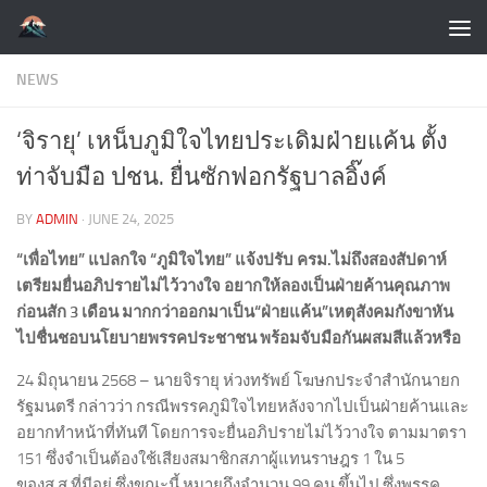
Skip to content
NEWS
‘จิรายุ’ เหน็บภูมิใจไทยประเดิมฝ่ายแค้น ตั้ง
ท่าจับมือ ปชน. ยื่นซักฟอกรัฐบาลอิ๊งค์
BY
ADMIN
·
JUNE 24, 2025
“เพื่อไทย” แปลกใจ “ภูมิใจไทย” แจ้งปรับ ครม.ไม่ถึงสองสัปดาห์
เตรียมยื่นอภิปรายไม่ไว้วางใจ อยากให้ลองเป็นฝ่ายค้านคุณภาพ
ก่อนสัก 3 เดือน มากกว่าออกมาเป็น“ฝ่ายแค้น”เหตุสังคมกังขาหัน
ไปชื่นชอบนโยบายพรรคประชาชน พร้อมจับมือกันผสมสีแล้วหรือ
24 มิถุนายน 2568 – นายจิรายุ ห่วงทรัพย์ โฆษกประจำสำนักนายก
รัฐมนตรี กล่าวว่า กรณีพรรคภูมิใจไทยหลังจากไปเป็นฝ่ายค้านและ
อยากทำหน้าที่ทันที โดยการจะยื่นอภิปรายไม่ไว้วางใจ ตามมาตรา
151 ซึ่งจำเป็นต้องใช้เสียงสมาชิกสภาผู้แทนราษฎร 1 ใน 5
ของส.ส.ที่มีอยู่ ซึ่งขณะนี้ หมายถึงจำนวน 99 คน ขึ้นไป ซึ่งพรรค