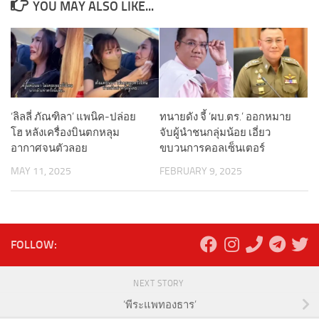
YOU MAY ALSO LIKE...
‘ลิลลี่ ภัณฑิลา’ แพนิค-ปล่อย
ทนายดัง จี้ ‘ผบ.ตร.’ ออกหมาย
โฮ หลังเครื่องบินตกหลุม
จับผู้นำชนกลุ่มน้อย เอี่ยว
อากาศจนตัวลอย
ขบวนการคอลเซ็นเตอร์
MAY 11, 2025
FEBRUARY 9, 2025
FOLLOW:
NEXT STORY
‘พีระแพทองธาร’