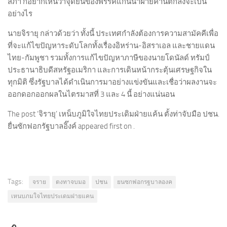
สภา ก็อยากเห็นว่าจุดยืนของพรรคแกนนำฝ่ายค้านตกลงจะเป็น
อย่างไร
นายจิรายุ กล่าวด้วยว่า ทั้งนี้ ประเทศกำลังต้องการความสามัคคีเพื่อ
ที่จะแก้ไขปัญหาระดับโลกทั้งเรื่องอิหร่าน-อิสราเอล และชายแดน
ไทย-กัมพูชา รวมทั้งการแก้ไขปัญหาภาษีของนายโดนัลด์ ทรัมป์
ประธานาธิบดีสหรัฐอเมริกา และการเดินหน้ากระตุ้นเศรษฐกิจใน
ทุกมิติ ซึ่งรัฐบาลได้ดำเนินการมาอย่างแข่งขันและเชื่อว่าผลงานจะ
ออกดอกออกผลในไตรมาสที่ 3 และ 4 นี้ อย่างแน่นอน
The post ‘จิรายุ’ เหน็บภูมิใจไทยประเดิมฝ่ายแค้น ตั้งท่าจับมือ ปชน.
ยื่นซักฟอกรัฐบาลอิ๊งค์ appeared first on .
Tags:
จราย
ตงทาจบมอ
ปชน
ยนซกฟอกรฐบาลองค
เหนบภมใจไทยประเดมฝายแคน