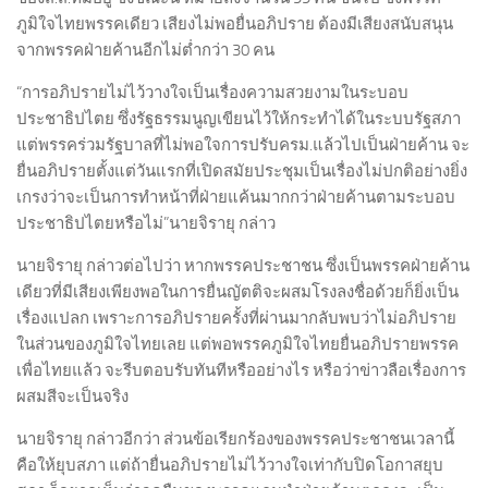
ภูมิใจไทยพรรคเดียว เสียงไม่พอยื่นอภิปราย ต้องมีเสียงสนับสนุน
จากพรรคฝ่ายค้านอีกไม่ต่ำกว่า 30 คน
“การอภิปรายไม่ไว้วางใจเป็นเรื่องความสวยงามในระบอบ
ประชาธิปไตย ซึ่งรัฐธรรมนูญเขียนไว้ให้กระทำได้ในระบบรัฐสภา
แต่พรรคร่วมรัฐบาลที่ไม่พอใจการปรับครม.แล้วไปเป็นฝ่ายค้าน จะ
ยื่นอภิปรายตั้งแต่วันแรกที่เปิดสมัยประชุมเป็นเรื่องไม่ปกติอย่างยิ่ง
เกรงว่าจะเป็นการทำหน้าที่ฝ่ายแค้นมากกว่าฝ่ายค้านตามระบอบ
ประชาธิปไตยหรือไม่”นายจิรายุ กล่าว
นายจิรายุ กล่าวต่อไปว่า หากพรรคประชาชน ซึ่งเป็นพรรคฝ่ายค้าน
เดียวที่มีเสียงเพียงพอในการยื่นญัตติจะผสมโรงลงชื่อด้วยก็ยิ่งเป็น
เรื่องแปลก เพราะการอภิปรายครั้งที่ผ่านมากลับพบว่าไม่อภิปราย
ในส่วนของภูมิใจไทยเลย แต่พอพรรคภูมิใจไทยยื่นอภิปรายพรรค
เพื่อไทยแล้ว จะรีบตอบรับทันทีหรืออย่างไร หรือว่าข่าวลือเรื่องการ
ผสมสีจะเป็นจริง
นายจิรายุ กล่าวอีกว่า ส่วนข้อเรียกร้องของพรรคประชาชนเวลานี้
คือให้ยุบสภา แต่ถ้ายื่นอภิปรายไม่ไว้วางใจเท่ากับปิดโอกาสยุบ