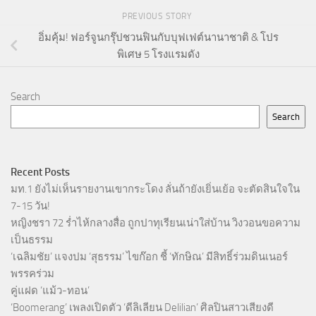
PREVIOUS STORY
อิ่มคุ้ม! ฟอร์จูนกรุ๊ปชวนฟินกับบุฟเฟต์นานาชาติ & โปร
พิเศษ 5 โรงแรมดัง
Search
Search
Recent Posts
มท.1 ยังไม่เห็นรายงานเขากระโดง ลั่นถ้ายังเยิ่นเย้อ จะตัดสินใจใน
7-15 วัน!
หญิงชรา 72 ร่ำไห้กลางสื่อ ถูกปาทุเรียนเน่าใส่บ้าน วิงวอนขอความ
เป็นธรรม
‘เฉลิมชัย’ แจงปม ‘สุธรรม’ ไขก๊อก ชี้ ‘ทักษิณ’ มีสิทธิ์ร่วมดินเนอร์
พรรคร่วม
คู่แฝด ‘แม้ว-ทอน’
‘Boomerang’ เพลงเปิดตัว ‘ดีลิเลียน Delilian’ ศิลปินสาวเสียงดี