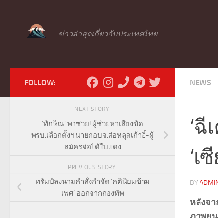
Skip to content
ข่าวล่าสุดเกี่ยวกับประเทศไทย
FOLLOW:
NEWS
NEXT STORY
‘ฉี
‘ทักษิณ’ พาซวย! ผู้ช่วยหาเสียงขัด
พรบ.เลือกตั้งฯ นายกอบจ.ส่อหลุดเก้าอี้-ผู้
สมัครจ่อได้ใบแดง
‘เซ
PREVIOUS STORY
ทรัมป์ลงนามคำสั่งกำจัด ‘คตินิยมข้าม
BY
ADMI
เพศ’ ออกจากกองทัพ
หลังจาก
ภาพยนตร