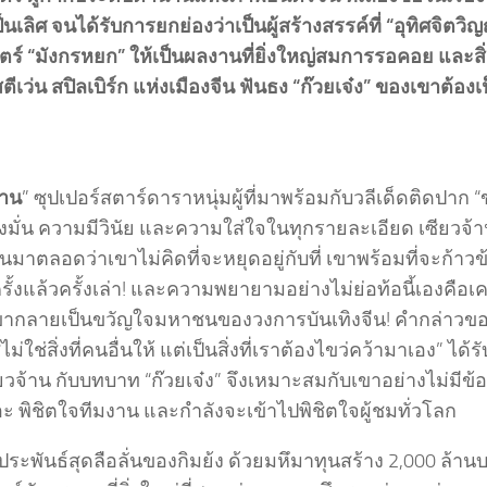
นเลิศ จนได้รับการยกย่องว่าเป็นผู้สร้างสรรค์ที่ “อุทิศจิตวิ
์ “มังกรหยก” ให้เป็นผลงานที่ยิ่งใหญ่สมการรอคอย และสิ่งส
ตีเว่น สปิลเบิร์ก แห่งเมืองจีน ฟันธง “ก๊วยเจ๋ง” ของเขาต้องเ
้าน
” ซุปเปอร์สตาร์ดาราหนุ่มผู้ที่มาพร้อมกับวลีเด็ดติดปาก “
งมั่น ความมีวินัย และความใส่ใจในทุกรายละเอียด เซียวจ้านไ
นมาตลอดว่าเขาไม่คิดที่จะหยุดอยู่กับที่ เขาพร้อมที่จะก้า
รั้งแล้วครั้งเล่า! และความพยายามอย่างไม่ย่อท้อนี้เองคือเค
ขากลายเป็นขวัญใจมหาชนของวงการบันเทิงจีน! คำกล่าวของฉ
ม่ใช่สิ่งที่คนอื่นให้ แต่เป็นสิ่งที่เราต้องไขว่คว้ามาเอง” ได้ร
วจ้าน กับบทบาท “ก๊วยเจ๋ง” จึงเหมาะสมกับเขาอย่างไม่มีข้อ
ะ พิชิตใจทีมงาน และกำลังจะเข้าไปพิชิตใจผู้ชมทั่วโลก
ะพันธ์สุดลือลั่นของกิมย้ง ด้วยมหึมาทุนสร้าง 2,000 ล้านบา