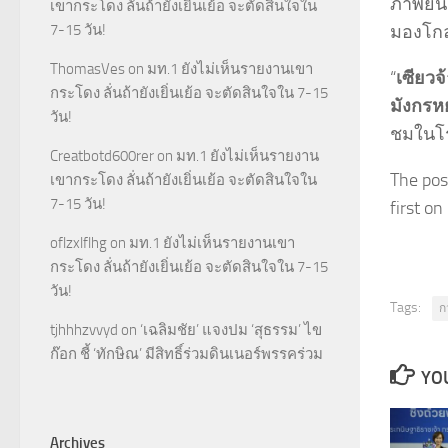
ภาพยนตร
เขากระโดง ลั่นถ้ายังเยิ่นเย้อ จะตัดสินใจใน
มองโกล
7-15 วัน!
ThomasVes
on
มท.1 ยังไม่เห็นรายงานเขา
“
เซียวจ
กระโดง ลั่นถ้ายังเยิ่นเย้อ จะตัดสินใจใน 7-15
มังกรหย
วัน!
ชมในโร
Creatbotd600rer
on
มท.1 ยังไม่เห็นรายงาน
The pos
เขากระโดง ลั่นถ้ายังเยิ่นเย้อ จะตัดสินใจใน
7-15 วัน!
first on 
oflzxlflhg
on
มท.1 ยังไม่เห็นรายงานเขา
กระโดง ลั่นถ้ายังเยิ่นเย้อ จะตัดสินใจใน 7-15
วัน!
Tags:
ก
tjhhhzvvyd
on
‘เฉลิมชัย’ แจงปม ‘สุธรรม’ ไข
ก๊อก ชี้ ‘ทักษิณ’ มีสิทธิ์ร่วมดินเนอร์พรรคร่วม
YOU
Archives