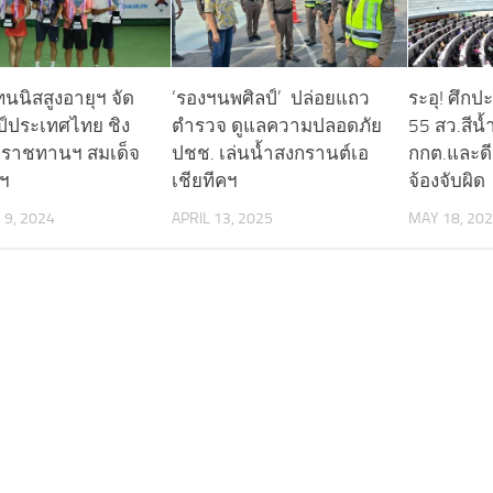
ทนนิสสูงอายุฯ จัด
‘รองฯนพศิลป์’ ปล่อยแถว
ระอุ! ศึกป
ป์ประเทศไทย ชิง
ตำรวจ ดูแลความปลอดภัย
55 สว.สีน้
ะราชทานฯ สมเด็จ
ปชช. เล่นน้ำสงกรานต์เอ
กกต.และด
ฯ
เชียทีคฯ
จ้องจับผิด
9, 2024
APRIL 13, 2025
MAY 18, 20