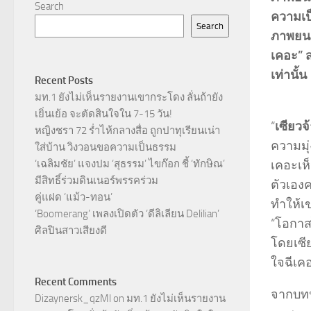
Search
ความเป็
Search
ภาพยนตร
เคอะ” ส
เท่านั้น
Recent Posts
มท.1 ยังไม่เห็นรายงานเขากระโดง ลั่นถ้ายัง
เยิ่นเย้อ จะตัดสินใจใน 7-15 วัน!
“
เซียวจ
หญิงชรา 72 ร่ำไห้กลางสื่อ ถูกปาทุเรียนเน่า
ความมุ่
ใส่บ้าน วิงวอนขอความเป็นธรรม
เคอะเห็
‘เฉลิมชัย’ แจงปม ‘สุธรรม’ ไขก๊อก ชี้ ‘ทักษิณ’
มีสิทธิ์ร่วมดินเนอร์พรรคร่วม
ตัวเองค
คู่แฝด ‘แม้ว-ทอน’
ทำให้เ
‘Boomerang’ เพลงเปิดตัว ‘ดีลิเลียน Delilian’
“โอกาสไ
ศิลปินสาวเสียงดี
โดยเซีย
ใจฉีเคอ
Recent Comments
จากบทปร
Dizaynersk_qzMl
on
มท.1 ยังไม่เห็นรายงาน