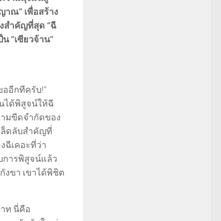
ญญาณ” เพื่อสร้าง
ำคัญที่สุด “ฉี
ป็น “เซียวจ้าน”
ขออีกทีครับ!”
ด้พิสูจน์ให้ฉี
วข้ามขีดจำกัดของ
ล็ดลับสำคัญที่
ีเคอะที่ว่า
ับการพิสูจน์แล้ว
กังขา เขาได้พิชิต
ท นี่คือ