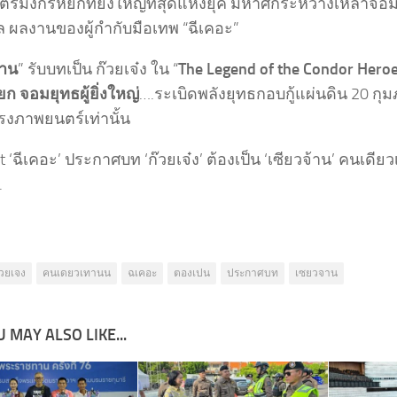
์มังกรหยกที่ยิ่งใหญ่ที่สุดแห่งยุค มหาศึกระหว่างเหล่าจอ
 ผลงานของผู้กำกับมือเทพ “ฉีเคอะ”
้าน
” รับบทเป็น ก๊วยเจ๋ง ใน “
The Legend of the Condor Heroes
ก จอมยุทธผู้ยิ่งใหญ่
….ระเบิดพลังยุทธกอบกู้แผ่นดิน 20 กุมภ
งภาพยนตร์เท่านั้น
t ‘ฉีเคอะ’ ประกาศบท ‘ก๊วยเจ๋ง’ ต้องเป็น ‘เซียวจ้าน’ คนเดียวเ
.
วยเจง
คนเดยวเทานน
ฉเคอะ
ตองเปน
ประกาศบท
เซยวจาน
 MAY ALSO LIKE...