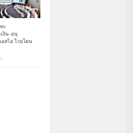
ะทะ
ำเงิน-อนุ
ีเอสไอ โวยโดน
25