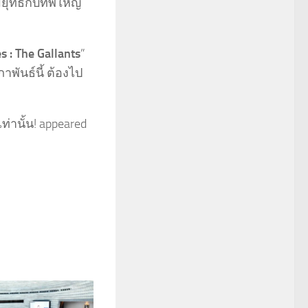
มยุทธกับทัพใหญ่
 : The Gallants
”
าพันธ์นี้ ต้องไป
ท่านั้น! appeared