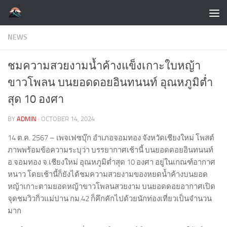
Skip to content
NEWS
ชมความสวยงามน้ำค้างแข็งเกาะใบหญ้า
ขาวโพลน บนยอดดอยอินทนนท์ อุณหภูมิต่ำ
สุด 10 องศา
BY
ADMIN
·
OCTOBER 14, 2024
14 ต.ค. 2567 – เพจเฟซบุ๊ก อำเภอจอมทอง จังหวัดเชียงใหม่ โพสต์
ภาพพร้อมข้อความระบุว่า บรรยากาศเช้านี้ บนยอดดอยอินทนนท์
อ.จอมทอง จ.เชียงใหม่ อุณหภูมิต่ำสุด 10 องศา อยู่ในเกณฑ์อากาศ
หนาว โดยเช้านี้ก็ยังได้ชมความสวยงามของหยดน้ำค้างบนยอด
หญ้าเกาะตามยอดหญ้าขาวโพลนสวยงาม บนยอดดอยอากาศเปิด
จุดชมวิวกิ่วแม่ปาน กม.42 ก็คึกคักไปด้วยนักท่องเที่ยวเป็นจำนวน
มาก