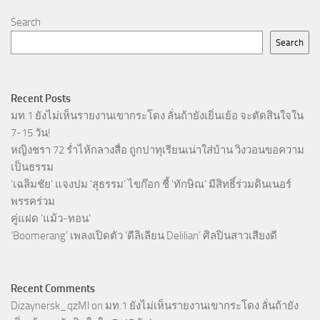
Search
Search
Recent Posts
มท.1 ยังไม่เห็นรายงานเขากระโดง ลั่นถ้ายังเยิ่นเย้อ จะตัดสินใจใน
7-15 วัน!
หญิงชรา 72 ร่ำไห้กลางสื่อ ถูกปาทุเรียนเน่าใส่บ้าน วิงวอนขอความ
เป็นธรรม
‘เฉลิมชัย’ แจงปม ‘สุธรรม’ ไขก๊อก ชี้ ‘ทักษิณ’ มีสิทธิ์ร่วมดินเนอร์
พรรคร่วม
คู่แฝด ‘แม้ว-ทอน’
‘Boomerang’ เพลงเปิดตัว ‘ดีลิเลียน Delilian’ ศิลปินสาวเสียงดี
Recent Comments
Dizaynersk_qzMl
on
มท.1 ยังไม่เห็นรายงานเขากระโดง ลั่นถ้ายัง