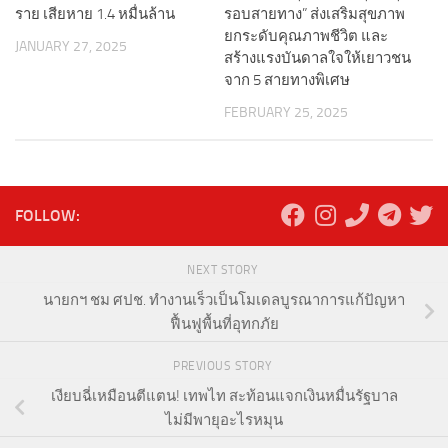
ราย เสียหาย 1.4 หมื่นล้าน
รอบสายทาง” ส่งเสริมสุขภาพ
ยกระดับคุณภาพชีวิต และ
JANUARY 27, 2025
สร้างแรงบันดาลใจให้เยาวชน
จาก 5 สายทางพิเศษ
FEBRUARY 25, 2025
FOLLOW:
NEXT STORY
นายกฯ ชม ศปช. ทำงานเร็วเป็นโมเดลบูรณาการแก้ปัญหา
ฟื้นฟูพื้นที่อุทกภัย
PREVIOUS STORY
เงียบฉี่เหมือนตีแตน! เทพไท สะท้อนแจกเงินหมื่นรัฐบาล
ไม่มีพายุอะไรหมุน