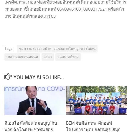
เครดิตภาพ : มอส ท่องเที่ยวดอยอินทนนท์ ติดต่อ​สอบถามใช้บริการ
รถสองแถวขึ้นดอยอินทนนท์ 0648946160 , 0909317921 หรือหน้า
เพจ อินทนนท์รถสองแถว 03
Tags:
ชมความสวยงามนำคางแขงเกาะใบหญาขาวโพลน
บนยอดดอยอนทนนท
องศา
อณหภมตำสด
YOU MAY ALSO LIKE...
ดีเอสไอ สั่งฟ้อง ‘หมอบุญ’ กับ
BEM จับมือ กทพ. คิกออฟ
พวก ฉ้อโกงประชาชน 605
โครงการ “ฟุตบอลปันสุข สนุก