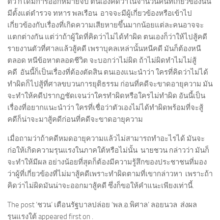
ตัว ก็ได้มีการออกหมายจับ ตนเองคิดว่าในจำนวนคนที่เกี่ยวข้องนั้น
มีตั้งแต่ตำรวจ ทหาร พลเรือน อาจจะมีผู้เกี่ยวข้องหรือเข้าไป
เกี่ยวข้องกับเรื่องที่เกิดความเสียหายขึ้นมากน้อยแต่ละคนอาจจะ
แตกต่างกัน แต่ว่าถ้าผู้ใดที่คิดว่าไม่ได้ทำผิด ตนเองก็ว่าให้ไปสู้คดี
รายงานตัวที่ศาลแล้วสู้คดี เพราบุคลเหล่านั้นหนีคดี มันก็ต้องหนี
ตลอด หนีข้อหาตลอดชีวิต จะบอกว่าไม่ผิด ถ้าไม่ผิดทำไมไม่สู้
คดี อันนี้ก็เป็นเรื่องที่ต้องตัดสิน ตนเองแนะนำว่า ใครที่คิดว่าไม่ได้
ทำผิดก็ไปสู้ที่ศาลขบวนการยุติธรรม ก่อนที่คดีจะขาดอายุความ มัน
จะทำให้คดีปรากฏชัดเจนว่าใครทำผิดหรือใครไม่ทำผิด อันนี้เป็น
เรื่องที่อยากแนะนำว่า ใครที่เชื่อว่าตัวเองไม่ได้ทำผิดพร้อมที่จะสู้
คดีก็น่าจะมาสู้คดีก่อนที่คดีจะขาดอายุความ
เมื่อถามว่าถ้าคดีหมดอายุความแล้วไม่สามารถทำอะไรได้ มันจะ
ก่อให้เกิดความรุนแรงในภาคใต้หรือไม่นั้น นายชวน กล่าวว่า มันก็
จะทำให้มีผล อย่างน้อยที่สุดก็ต้องมีความรู้สึกของประชาชนที่มอง
ว่าผู้ที่เกี่ยวข้องที่ไม่มาสู้คดีเพราะทำผิดตามที่เขากล่าวหา เพราะถ้า
คิดว่าไม่ผิดมันน่าจะออกมาสู้คดี ซึ่งก็ขอให้คำแนะเพียงเท่านี้.
The post ‘ชวน’ เตือนรัฐบาลปล่อย ‘พล.อ.พิศาล’ ลอยนวล ส่งผล
รุนแรงใต้ appeared first on .