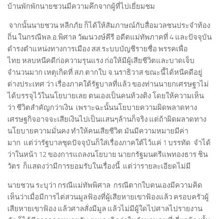
บ้านพักพักนายชวนมีความคึกจากผู้ที่ไปเยี่ยมชม
จากนั้นนายชวน หลีกภัย ก็ได้ให้สัมภาษณ์กับสื่อมวลชนประจำท้อง
ถิ่น ในกรณีพล.อ.พิศาล วัฒนวงษ์คีรี อดีตแม่ทัพภาคที่ 4 และปัจจุบัน
ดำรงตำแหน่งทางการเมือง สส.ระบบบัญชีรายชื่อ พรรคเพื่อ
ไทย หลบหนีคดีก่อความรุนแรง ก่อให้มีผู้เสียชีวิตและบาดเจ็บ
จำนวนมาก เหตุเกิดที่ สภ.ตากใบ จ.นราธิวาส ขณะนี้ได้หนีคดีอยู่
ต่างประเทศ ว่า เรื่องภาคใต้รัฐบาลที่แล้ว ของท่านนายกเศรษฐาไม่
ได้บรรจุไว้ในนโยบายเลย ตนเองเป็นคนท้วงติง โดยให้ความเห็น
ว่า ชีวิตสำคัญกว่าเงิน เพราะฉะนั้นนโยบายความผิดพลาดทาง
เศรษฐกิจอาจจะเสียเงินไปเป็นแสนๆล้านก็จริง แต่ถ้าผิดผลาดทาง
นโยบายความมั่นคง ทำให้คนเสียชีวิต มันมีความหมายมีค่า
มาก แต่ว่ารัฐบาลชุดปัจจุบันก็ใส่เรื่องภาคใต้ไว้แค่ 1 บรรทัด จำได้
ว่าในหน้า 12 ของการแถลงนโยบาย นายกรัฐมนตรีแพทองธาร ชิน
วัตร ก็แสดงว่ามีการยอมรับในเรื่องนี้ แต่ว่ารายละเอียดไม่มี
นายชวน ระบุว่า กรณีแม่ทัพพิศาล กรณีตากใบตนเองมีความคิด
เห็นว่าเมื่อมีการไต่สวนมูลฟ้องที่ผู้เสียหายเขาฟ้องแล้ว ครอบครัวผู้
เสียหายเขาฟ้อง แล้วศาลสั่งมีมูล แล้วไม่มีผู้ใดไปศาลไปรายงาน