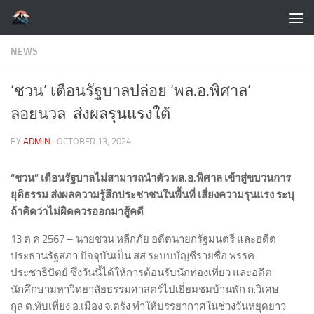
Skip to content
NEWS
‘ชวน’ เตือนรัฐบาลปล่อย ‘พล.อ.พิศาล’
ลอยนวล ส่งผลรุนแรงใต้
BY
ADMIN
·
OCTOBER 13, 2024
“ชวน” เตือนรัฐบาลไม่สามารถนำตัว พล.อ.พิศาล เข้าสู่ขบวนการ
ยุติธรรม ส่งผลความรู้สึกประชาชนในพื้นที่ เสี่ยงความรุนแรง ระบุ
ถ้าคิดว่าไม่ผิดควรออกมาสู้คดี
13 ต.ค.2567 – นายชวน หลีกภัย อดีตนายกรัฐมนตรี และอดีต
ประธานรัฐสภา ปัจจุบันเป็น สส.ระบบบัญชีรายชื่อ พรรค
ประชาธิปัตย์ ซึ่งวันนี้ได้ให้การต้อนรับนักท่องเที่ยว และอดีต
นักศึกษามหาวิทยาลัยธรรมศาสตร์ไปเยี่ยมชมบ้านพัก ถ.วิเศษ
กุล ต.ทับเที่ยง อ.เมือง จ.ตรัง ทำให้บรรยากาศในช่วงวันหยุดยาว