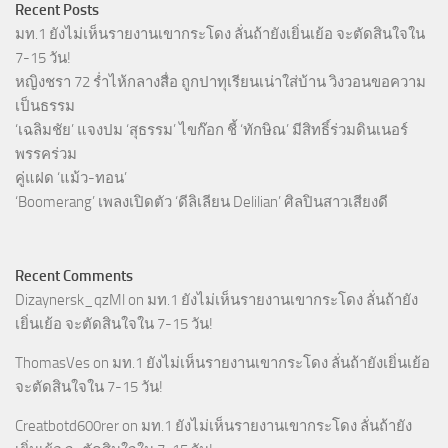
Recent Posts
มท.1 ยังไม่เห็นรายงานเขากระโดง ลั่นถ้ายังเยิ่นเย้อ จะตัดสินใจใน
7-15 วัน!
หญิงชรา 72 ร่ำไห้กลางสื่อ ถูกปาทุเรียนเน่าใส่บ้าน วิงวอนขอความ
เป็นธรรม
‘เฉลิมชัย’ แจงปม ‘สุธรรม’ ไขก๊อก ชี้ ‘ทักษิณ’ มีสิทธิ์ร่วมดินเนอร์
พรรคร่วม
คู่แฝด ‘แม้ว-ทอน’
‘Boomerang’ เพลงเปิดตัว ‘ดีลิเลียน Delilian’ ศิลปินสาวเสียงดี
Recent Comments
Dizaynersk_qzMl
on
มท.1 ยังไม่เห็นรายงานเขากระโดง ลั่นถ้ายัง
เยิ่นเย้อ จะตัดสินใจใน 7-15 วัน!
ThomasVes
on
มท.1 ยังไม่เห็นรายงานเขากระโดง ลั่นถ้ายังเยิ่นเย้อ
จะตัดสินใจใน 7-15 วัน!
Creatbotd600rer
on
มท.1 ยังไม่เห็นรายงานเขากระโดง ลั่นถ้ายัง