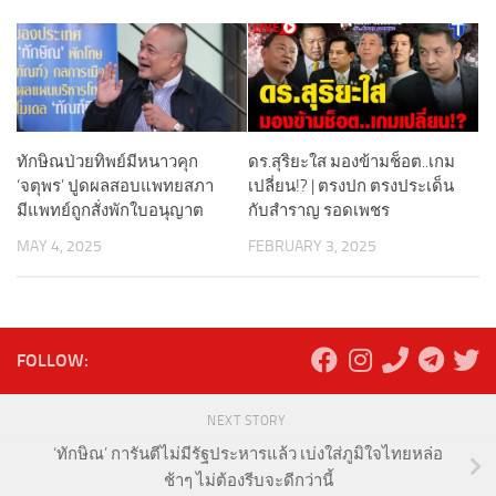
ทักษิณป่วยทิพย์มีหนาวคุก
ดร.สุริยะใส มองข้ามช็อต..เกม
‘จตุพร’ ปูดผลสอบแพทยสภา
เปลี่ยน!? | ตรงปก ตรงประเด็น
มีแพทย์ถูกสั่งพักใบอนุญาต
กับสำราญ รอดเพชร
MAY 4, 2025
FEBRUARY 3, 2025
FOLLOW:
NEXT STORY
‘ทักษิณ’ การันตีไม่มีรัฐประหารแล้ว เบ่งใส่ภูมิใจไทยหล่อ
ช้าๆ ไม่ต้องรีบจะดีกว่านี้