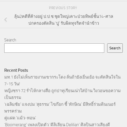
PREVIOUS STORY
ลุ้น2คดีที่ค้างอยู่ ป.ป.ช.ชุดใหญ่เคาะป่วยทิพย์ชั้น14-ศาล
ปกครองตัดสิน ‘ปู’ รับผิดทุจริตจำนำข้าว
Search
Search
Recent Posts
มท.1 ยังไม่เห็นรายงานเขากระโดง ลั่นถ้ายังเยิ่นเย้อ จะตัดสินใจใน
7-15 วัน!
หญิงชรา 72 ร่ำไห้กลางสื่อ ถูกปาทุเรียนเน่าใส่บ้าน วิงวอนขอความ
เป็นธรรม
‘เฉลิมชัย’ แจงปม ‘สุธรรม’ ไขก๊อก ชี้ ‘ทักษิณ’ มีสิทธิ์ร่วมดินเนอร์
พรรคร่วม
คู่แฝด ‘แม้ว-ทอน’
‘Boomerang’ เพลงเปิดตัว ‘ดีลิเลียน Delilian’ ศิลปินสาวเสียงดี