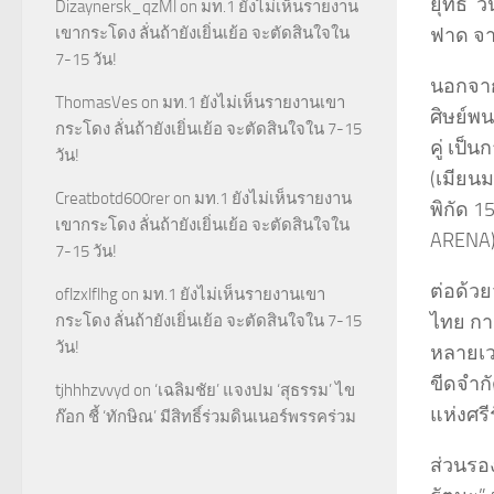
ยุทธ ว
Dizaynersk_qzMl
on
มท.1 ยังไม่เห็นรายงาน
ฟาด 
เขากระโดง ลั่นถ้ายังเยิ่นเย้อ จะตัดสินใจใน
7-15 วัน!
นอกจาก
ThomasVes
on
มท.1 ยังไม่เห็นรายงานเขา
ศิษย์พน
กระโดง ลั่นถ้ายังเยิ่นเย้อ จะตัดสินใจใน 7-15
คู่ เป็
วัน!
(เมียนม
Creatbotd600rer
on
มท.1 ยังไม่เห็นรายงาน
พิกัด 
เขากระโดง ลั่นถ้ายังเยิ่นเย้อ จะตัดสินใจใน
ARENA)
7-15 วัน!
ต่อด้ว
oflzxlflhg
on
มท.1 ยังไม่เห็นรายงานเขา
ไทย กา
กระโดง ลั่นถ้ายังเยิ่นเย้อ จะตัดสินใจใน 7-15
วัน!
หลายเวท
ขีดจำกั
tjhhhzvvyd
on
‘เฉลิมชัย’ แจงปม ‘สุธรรม’ ไข
แห่งศรี
ก๊อก ชี้ ‘ทักษิณ’ มีสิทธิ์ร่วมดินเนอร์พรรคร่วม
ส่วนรอง