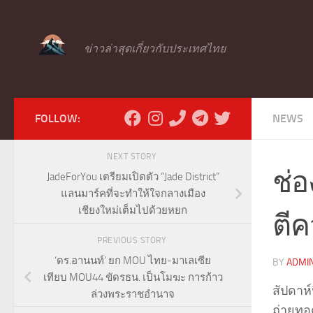
Skip to content
ข่าวล่าสุดเกี่ยวกับประเทศไทย
FOLLOW:
NEWS
NEXT STORY
ช่อ
JadeForYou เตรียมเปิดตัว “Jade District”
แลนมาร์คที่จะทำให้ใจกลางเมือง
เชียงใหม่เต็มไปด้วยหยก
ตี
PREVIOUS STORY
‘ดร.อานนท์’ ยก MOU ไทย-มาเลเซีย
BY
ADMI
เทียบ MOU44 ขัดรธน. เป็นโมฆะ การก้าว
สัปดาห์
ล่วงพระราชอำนาจ
ถ่ายทอ