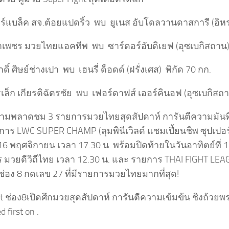
ร์แบล็ค สจ.ต้อยแปดริ้ว พบ ยูเนส อับโดลวานดาสการี (อิหร่
ำเพชร มวยไทยแอคทีพ พบ ซาร์ดอร์อับดิเยฟ (อุซเบกิสถาน) 
กดิ์ ศิษย์ช่างเปา พบ เฮนรี่ ด็อดด์ (ฝรั่งเศส) พิกัด 70 กก.
เล็ก เกียรติฉัตรชัย พบ เฟอร์ดาฟส์ เออร์คินอฟ (อุซเบกิสถา
นห้ามพลาดชม 3 รายการมวยไทยสุดสัปดาห์ การันตีความมันท
าร LWC SUPER CHAMP (ลุมพินีเวิลด์ แชมเปี้ยนชิพ ซุปเปอร
่ 16 พฤศจิกายน เวลา 17.30 น. พร้อมปิดท้ายในวันอาทิตย์ที่
 มวยดีวิถีไทย เวลา 12.30 น. และ รายการ THAI FIGHT LEA
ช่อง 8 กดเลข 27 ที่มีรายการมวยไทยมากที่สุด!
st ช่อง8เปิดศึกมวยสุดสัปดาห์ การันตีความเข้มข้น ชิงถ้ว
 first on .