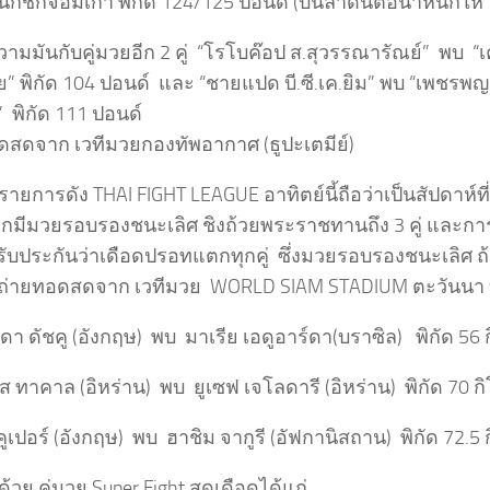
นักชกจอมเก๋า พิกัด 124/125 ปอนด์ (บินลาดินต่อน้ำหนักให้ 
ามมันกับคู่มวยอีก 2 คู่ “โรโบค๊อป ส.สุวรรณารัณย์” พบ “
” พิกัด 104 ปอนด์ และ “ชายแปด บี.ซี.เค.ยิม” พบ “เพชรพญ
พิกัด 111 ปอนด์
ดสดจาก เวทีมวยกองทัพอากาศ (ธูปะเตมีย์)
รายการดัง THAI FIGHT LEAGUE อาทิตย์นี้ถือว่าเป็นสัปดาห์ที
จากมีมวยรอบรองชนะเลิศ ชิงถ้วยพระราชทานถึง 3 คู่ และก
ที่รับประกันว่าเดือดปรอทแตกทุกคู่ ซึ่งมวยรอบรองชนะเลิศ
คู่ ถ่ายทอดสดจาก เวทีมวย WORLD SIAM STADIUM ตะวันนา บา
ลดา ดัชคู (อังกฤษ) พบ มาเรีย เอดูอาร์ดา(บราซิล) พิกัด 56 
ส ทาคาล (อิหร่าน) พบ ยูเซฟ เจโลดารี (อิหร่าน) พิกัด 70 ก
คูเปอร์ (อังกฤษ) พบ ฮาชิม จากูรี (อัฟกานิสถาน) พิกัด 72.5 
วย คู่มวย Super Fight สุดเดือดได้แก่