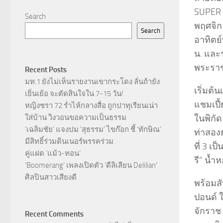
SUPER C
Search
พฤศจิกา
Search
อาทิตย์
น. และ
พระราช
Recent Posts
มท.1 ยังไม่เห็นรายงานเขากระโดง ลั่นถ้ายัง
เริ่มต
เยิ่นเย้อ จะตัดสินใจใน 7-15 วัน!
แชมเปี้
หญิงชรา 72 ร่ำไห้กลางสื่อ ถูกปาทุเรียนเน่า
ในพิกัด
ใส่บ้าน วิงวอนขอความเป็นธรรม
‘เฉลิมชัย’ แจงปม ‘สุธรรม’ ไขก๊อก ชี้ ‘ทักษิณ’
ท่าสองย
มีสิทธิ์ร่วมดินเนอร์พรรคร่วม
ที่ 3 เ
คู่แฝด ‘แม้ว-ทอน’
รี” น้
‘Boomerang’ เพลงเปิดตัว ‘ดีลิเลียน Delilian’
ศิลปินสาวเสียงดี
พร้อมสั
ปอนด์ 
จักราช 
Recent Comments