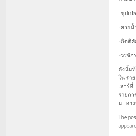
-ซุปเปอ
-สายน้
-กิตติศั
-วรจักร
ดังนั้
ใน รายก
เสาร์ที
รายการ
น. ทาง
The po
appeared