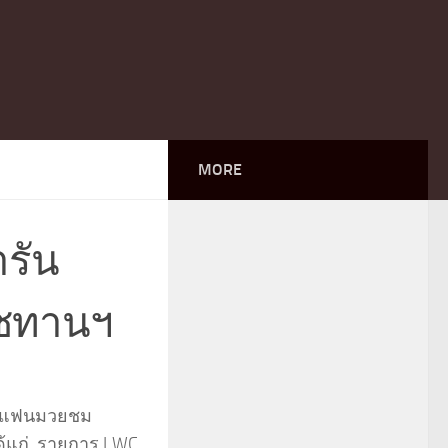
MORE
ารัน
าชทานฯ
 ชวนแฟนมวยชม
ด้แก่ รายการ LWC