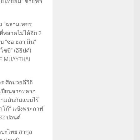
วยไทยยิม” ซ้ายฟ้า
่าง “ฉลามเพชร
ี่พลาดไม่ได้อีก 2
พบ “ซอ ฮลา มิน”
บี” (อียิปต์)
NEE MUAYTHAI
 ศึกมวยดีวิถี
์เปียนจากหลาก
ความมันกันแบบไร้
็กโก้” แข้งพระกาฬ
132 ปอนด์
ิลปะไทย สากุล