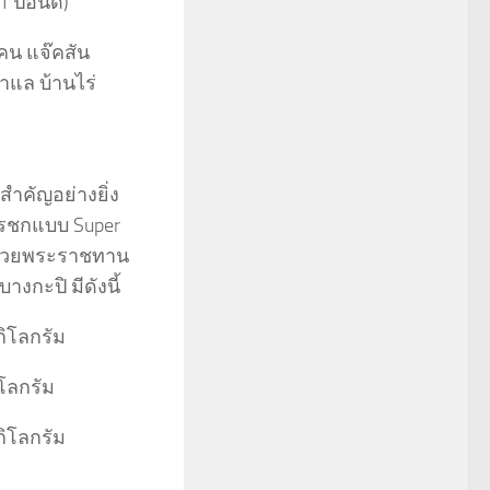
1 ปอนด์)
เคน แจ๊คสัน
าแล บ้านไร่
่สำคัญอย่างยิ่ง
ารชกแบบ Super
 ถ้วยพระราชทาน
งกะปิ มีดังนี้
กิโลกรัม
ิโลกรัม
กิโลกรัม