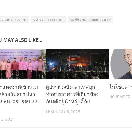
ารนตความเขมขน
ชงถวยพระราชทานฯ
ชอง8เปดศกมวยสดสปดาห
 MAY ALSO LIKE...
แห่งชาติเข้าร่วม
ผู้ประท้วงบังกลาเทศบุก
ไม่ใช่แค่
คล้ายวันสถาปนา
ทำลายอาคารที่เกี่ยวข้อง
NOVEMBER 1
ง พม. ครบรอบ 22
กับอดีตผู้นำหญิงลี้ภัย
FEBRUARY 6, 2025
3, 2024