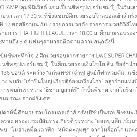
HAMP (ลุมพินีเวิลด์ แชมเปี้ยนชิพ ซุปเปอร์แชมป์) ในวันเสาร
ยน เวลา 17.30 น. ที่ชิงแชมป์ศึกมวยรอบโกลบอลเฮ้าส์ กรังป
ที่ 17 พฤศจิกายน กับ 2 รายการมวยดัง รายการ มวยดีวิถีไท
รายการ THAI FIGHT LEAGUE เวลา 18.00 น. ศึกมวยรอบรองช
ทานถึง 3 คู่ แฟนๆสามารถติดตามความสนุกดังนี้
้นเข้มข้นระทึกใจ 2 ศึกมวยรอบจากรายการ LWC SUPER CHAMP 
ยนชิพ ซุปเปอร์แชมป์) ในศึกมวยรอบเงินไชโย สินเชื่อจำนำทะ
 136 ปอนด์ ระหว่าง “แก่นเพชร (จ่าทุ) ศูนย์กีฬาห่วยต้ม” แ
าง พบกับ “เจ้าปืนใหญ่ เกียรติก้องเกรียงไกร” อสูรร้ายแห่งบ้
ป็นการพบกันระหว่าง “ฮิชาม บูลาห์รี” กำปั้นพิฆาต จากโมร็อ
ำหอมมรณะ จากฝรั่งเศส
ปดาห์นี้ ศึกมวยรอบโกลบอลเฮ้าส์ กรังปรีซ์ เป็นรอบชิงชนะเล
ใครจะ ครองแชมป์อันทรงเกียรติ ระหว่าง “ยอดขุนศึก เข้มมว
พบ “โมฮาเหม็ด เตาฟิก” หมัดตะลุมพุก จากโมร็อกโก และคู่ช