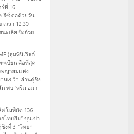
์ที่ 16
รีซ์ ต่อด้วยวัน
ย เวลา 12.30
นะเลิศ ชิงถ้วย
(ลุมพินีเวิลด์
เบียน คือที่สุด
ข้งพญายมแห่ง
านเขว้า ส่วนคู่ชิง
กโก พบ “พริม อมา
ิศ ในพิกัด 136
ยไทยยิม” ขุนเข่า
ิงที่ 3 “วิทยา