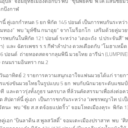
ินอุบล” จอมยุทธเมืองดอกบัว พบ “ขุนพยัคฆ์ พี.เค.แสนชัยม
จากบึงกาฬ
นี้ คู่เอกกำหนด 5 ยก พิกัด 145 ปอนด์ เป็นการพบกันระหว
มทอง” พบ “มูห์ซีน กนาอุย” จากโมร็อกโก เสริมด้วยคู่มวยท
นการพบกันในพิกัด 121 ปอนด์ ระหว่าง “เดอะถัง ป.ประจันสี” 
า) และ ฉัตรเพชร ร.ร.กีฬาลำปาง ดวลเดือดกับ “โมฮาเหม็ด โซ
156 ปอนด์ ถ่ายทอดสดจากลุมพินี มวยไทย อารีน่า (LUMPI
 ถนนรามอินทรา กม.2
ยวันอาทิตย์ 2 รายการความสนุกเอาใจแฟนมวยได้แก่ รายการ
รแข่งขันมวยไทยในรูปแบบ 5 ยก พบกับนักมวยระดับแชมป
ี และดาวรุ่งทั้งภูธร นครบาล ที่ล้วนคัดสรรมาเพื่อส่งต่อ
ด สัปดาห์นี้ คู่เอก เป็นการชกกันระหว่าง “เพชรพญาไท ป.เป
รัตนะ พบ “ชัย ส.ส.ตจ้อยแปดริ้ว” จอมโหดเมืองคุระ พิกัด 
คู่เอก “บินลาดิน ส.พูลสวัสดิ์” จอมเตะเมืองปราสาท พบ “ศ