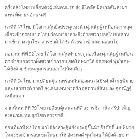
ครึ่งหลัง ไทย เปลี่ยนตัวผู้เล่นคนแรก ส่ง นิโคลัส มิคเกลสัน ลงมา
แทน ทิตาธร อักษรศรี
นาทีที่ 47 ไทย มีโอกาสลุ้นยิงประตูแซงนำ ศุภณัฏฐ์ เหมือนตา หลุด
เดี่ยวเข้ากรอบเขตโทษ ก่อนหาจังหวะยิงด้วยขวา บอลไปชนคาน
มาเข้าทาง สุภโชค สารชาติ ได้ซัดด้วยขวาข้ามคานออกไป
ต่อมานาทีที่ 52 ไทย ได้โอกาสลุ้นทำประตูต่อเนื่อง ศุภณัฏฐ์ เหมือน
ตา จ่ายบอลจากฝั่งขวาเข้ากรอบเขตโทษมาให้ อัครพงศ์ พุ่มวิเศษ
ได้ยิงด้วยซ้ายหลุดกรอบออกไปนิดเดียว
นาทีที่ 64 ไทย มาเปลี่ยนผู้เล่นพร้อมกันสองคน ส่ง ธีรศักดิ์ เผยพิมาย
และ เสกสรรค์ ราตรี ลงเล่นแทน พาตริก กุสตาฟส์สัน และ ศุภณัฏฐ์
เหมือนตา
จากนั้นนาทีที่ 79 ไทย เปลี่ยนผู้เล่นคนที่สี่ ส่ง วรชิต กนิตศรีบำเพ็ญ
ลงสนามแทน สุภโชค สารชาติ
ก่อนที่นาที 82 ไทย มาได้จังหวะลุ้นยิงประตูขึ้นนำ ธีรศักดิ์ เผยพิมาย
โหม่งชงเข้ากรอบเขตโทษมาให้ อัครพงศ์ พุ่มวิเศษ ได้ยิงด้วยขวา