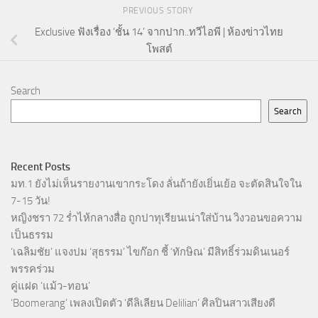
PREVIOUS STORY
Exclusive ฟังเรื่อง ‘ชั้น 14’ จากปาก..ทวีไอพี | ห้องข่าวไทย
โพสต์
Search
Search
Recent Posts
มท.1 ยังไม่เห็นรายงานเขากระโดง ลั่นถ้ายังเยิ่นเย้อ จะตัดสินใจใน
7-15 วัน!
หญิงชรา 72 ร่ำไห้กลางสื่อ ถูกปาทุเรียนเน่าใส่บ้าน วิงวอนขอความ
เป็นธรรม
‘เฉลิมชัย’ แจงปม ‘สุธรรม’ ไขก๊อก ชี้ ‘ทักษิณ’ มีสิทธิ์ร่วมดินเนอร์
พรรคร่วม
คู่แฝด ‘แม้ว-ทอน’
‘Boomerang’ เพลงเปิดตัว ‘ดีลิเลียน Delilian’ ศิลปินสาวเสียงดี