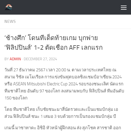
Skip to content
NEWS
‘ช้างศึก’ โดนทีเด็ดท้ายเกม บุกพ่าย
‘ฟิลิปปินส์’ 1-2 ตัดเชือก AFF เลกแรก
BY
ADMIN
·
DECEMBER 27, 2024
วันที่ 27 ธันวาคม 2567 เวลา 20.00 น. ตามเวลาประเทศไทย ณ
สนาม ริซัล เมโมเรียล การแข่งขันฟุตบอลชิงแชมป์อาเซียน 2024
หรือ ASEAN Mitsubishi Electric Cup 2024 รอบรองชนะเลิศ นัดแรก
ทีมชาติไทย อันดับ 97 ของโลก ลงสนามพบกับ ฟิลิปปินส์ ทีมอันดับ
150 ของโลก
โดย ทีมชาติไทย เก็บชัยชนะมาสี่นัดรวดและเป็นแชมป์กลุ่ม เอ
ส่วน ฟิลิปปินส์ ชนะ 1 เสมอ 3 จบด้วยการเป็นรองแชมป์กลุ่ม บี
เกมนี้ มาซาทาดะ อิชิอิ หัวหน้าผู้ฝึกสอน ส่ง สุภโชค สารชาติ ออก