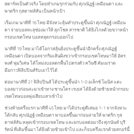
สตาร์ทเป็นตัวจริง โดยทำเกมรุกร่วมกับ ศุภณัฏฐ์ เหมือนตา และ
พาตริก กุสตาฟส์สัน เป็นหน้าเป้า
เริ่มเกม นาทีที่ 16 ไทย มีจังหวะลุ้นทำประตูขึ้นนำ ศุภณัฏฐ์ เหมือน
ตา จ่ายบอลทะลุช่องมาให้ สุภโชค สารชาติ ได้ยิงไกลด้วยขวาหน้า
กรอบเขตโทษ บอลหลุดกรอบออกไป
นาทีที่ 19 ไทย มาได้โอกาสลุ้นยิงประตูขึ้นนำอีกครั้ง ศุภณัฏฐ์
เหมือนตา เปิดบอลจากริมเส้นฝั่งขวาเข้ากรอบเขตโทษมาให้ อัคร
พงศ์ พุ่มวิเศษ ได้โหม่งบอลตกพื้นไปตรงตัว ควินซี คัมเมราด
มือกาวฟิลิปปินส์รับเอาไว้ได้
ต่อมานาทีที่ 21 ฟิลิปปินส์ ได้ประตูขึ้นนำ 1-0 อเล็กซ์ โมนิส แตะ
บอลยาวก่อนจะมาเข้าทาง ซานโดร เรเยส ได้ยิงด้วยซ้ายหน้ากรอบ
เขตโทษบอลพุ่งเสียบเสาเข้าไป
ช่วงท้ายครึ่งแรก นาทีที่ 45 ไทย มาได้ประตูตีเสมอ 1-1 จากจังหวะ
โต้กลับ ศุภณัฏฐ์ เหมือนตา พาบอลขึ้นมาก่อนจ่ายให้ พาตริก กุส
ตาฟส์สัน หลุดเข้ากรอบเขตโทษ และยกบอลต่อมาถึง ศุภนันท์ บุรี
รัตน์ ที่เติมขึ้นมา ได้ยิงด้วยซ้ายเข้าไป และก็จบครึ่งแรกด้วยสกอร์นี้