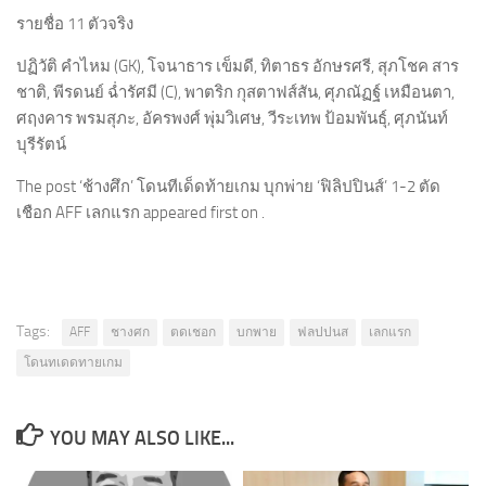
รายชื่อ 11 ตัวจริง
ปฏิวัติ คำไหม (GK), โจนาธาร เข็มดี, ทิตาธร อักษรศรี, สุภโชค สาร
ชาติ, พีรดนย์ ฉ่ำรัศมี (C), พาตริก กุสตาฟส์สัน, ศุภณัฏฐ์ เหมือนตา,
ศฤงคาร พรมสุภะ, อัครพงศ์ พุ่มวิเศษ, วีระเทพ ป้อมพันธุ์, ศุภนันท์
บุรีรัตน์
The post ‘ช้างศึก’ โดนทีเด็ดท้ายเกม บุกพ่าย ‘ฟิลิปปินส์’ 1-2 ตัด
เชือก AFF เลกแรก appeared first on .
Tags:
AFF
ชางศก
ตดเชอก
บกพาย
ฟลปปนส
เลกแรก
โดนทเดดทายเกม
YOU MAY ALSO LIKE...