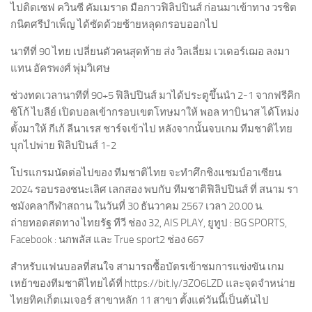
ไปติดเซฟ ควินซี คัมเมราด มือกาวฟิลิปปินส์ ก่อนมาเข้าทาง วรชิต
กนิตศรีบำเพ็ญ ได้ซัดด้วยซ้ายหลุดกรอบออกไป
นาทีที่ 90 ไทย เปลี่ยนตัวคนสุดท้าย ส่ง วิลเลี่ยม เวเดอร์เฌอ ลงมา
แทน อัครพงศ์ พุ่มวิเศษ
ช่วงทดเวลานาทีที่ 90+5 ฟิลิปปินส์ มาได้ประตูขึ้นนำ 2-1 จากฟรีคิก
ซิโก้ ไบลีย์ เปิดบอลเข้ากรอบเขตโทษมาให้ พอล ทาบินาส ได้โหม่ง
ตั้งมาให้ กีเก้ ลีนาเรส ชาร์จเข้าไป หลังจากนั้นจบเกม ทีมชาติไทย
บุกไปพ่าย ฟิลิปปินส์ 1-2
โปรแกรมนัดต่อไปของ ทีมชาติไทย จะทำศึกชิงแชมป์อาเซียน
2024 รอบรองชนะเลิศ เลกสอง พบกับ ทีมชาติฟิลิปปินส์ ที่ สนาม รา
ชมังคลากีฬาสถาน ในวันที่ 30 ธันวาคม 2567 เวลา 20.00 น.
ถ่ายทอดสดทาง ไทยรัฐ ทีวี ช่อง 32, AIS PLAY, ยูทูป : BG SPORTS,
Facebook : นกพลัส และ True sport2 ช่อง 667
สำหรับแฟนบอลที่สนใจ สามารถซื้อบัตรเข้าชมการแข่งขัน เกม
เหย้าของทีมชาติไทยได้ที่ https://bit.ly/3ZO6LZD และจุดจำหน่าย
ไทยทิคเก็ตเมเจอร์ สาขาหลัก 11 สาขา ตั้งแต่วันนี้เป็นต้นไป