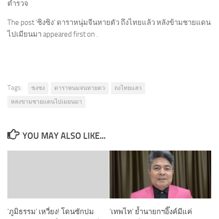
ตำรวจ
The post ‘ซิงซิง’ ดาราหนุ่มจีนหายตัว ถึงไทยแล้ว หลังข้ามชายแดน
ไปเมียนมา appeared first on .
Tags:
ซงซง
ดาราหนมจนหายตว
ถงไทยแลว
หลงขามชายแดนไปเมยนมา
YOU MAY ALSO LIKE...
‘ภูมิธรรม’ เหวี่ยง! โดนซักปม
‘เทพไท’ ย้ำนายกฯอิ๊งค์มีแค่