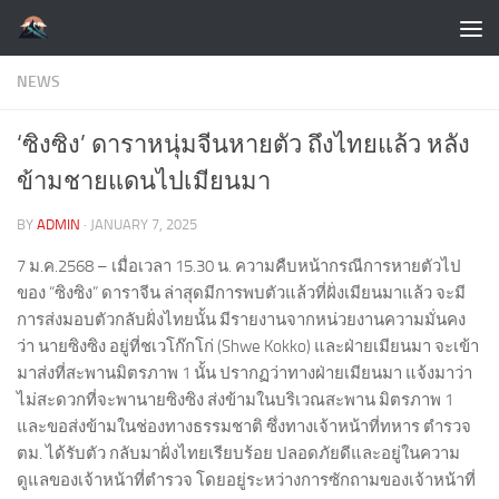
Skip to content
NEWS
‘ซิงซิง’ ดาราหนุ่มจีนหายตัว ถึงไทยแล้ว หลัง
ข้ามชายแดนไปเมียนมา
BY
ADMIN
·
JANUARY 7, 2025
7 ม.ค.2568 – เมื่อเวลา 15.30 น. ความคืบหน้ากรณีการหายตัวไป
ของ “ซิงซิง” ดาราจีน ล่าสุดมีการพบตัวแล้วที่ฝั่งเมียนมาแล้ว จะมี
การส่งมอบตัวกลับฝั่งไทยนั้น มีรายงานจากหน่วยงานความมั่นคง
ว่า นายซิงซิง อยู่ที่ชเวโก๊กโก่ (Shwe Kokko) และฝ่ายเมียนมา จะเข้า
มาส่งที่สะพานมิตรภาพ 1 นั้น ปรากฏว่าทางฝ่ายเมียนมา แจ้งมาว่า
ไม่สะดวกที่จะพานายซิงซิง ส่งข้ามในบริเวณสะพาน มิตรภาพ 1
และขอส่งข้ามในช่องทางธรรมชาติ ซึ่งทางเจ้าหน้าที่ทหาร ตำรวจ
ตม. ได้รับตัว กลับมาฝั่งไทยเรียบร้อย ปลอดภัยดีและอยู่ในความ
ดูแลของเจ้าหน้าที่ตำรวจ โดยอยู่ระหว่างการซักถามของเจ้าหน้าที่