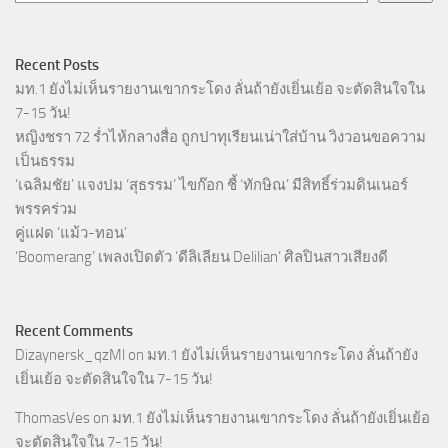
Recent Posts
มท.1 ยังไม่เห็นรายงานเขากระโดง ลั่นถ้ายังเยิ่นเย้อ จะตัดสินใจใน
7-15 วัน!
หญิงชรา 72 ร่ำไห้กลางสื่อ ถูกปาทุเรียนเน่าใส่บ้าน วิงวอนขอความ
เป็นธรรม
‘เฉลิมชัย’ แจงปม ‘สุธรรม’ ไขก๊อก ชี้ ‘ทักษิณ’ มีสิทธิ์ร่วมดินเนอร์
พรรคร่วม
คู่แฝด ‘แม้ว-ทอน’
‘Boomerang’ เพลงเปิดตัว ‘ดีลิเลียน Delilian’ ศิลปินสาวเสียงดี
Recent Comments
Dizaynersk_qzMl
on
มท.1 ยังไม่เห็นรายงานเขากระโดง ลั่นถ้ายัง
เยิ่นเย้อ จะตัดสินใจใน 7-15 วัน!
ThomasVes
on
มท.1 ยังไม่เห็นรายงานเขากระโดง ลั่นถ้ายังเยิ่นเย้อ
จะตัดสินใจใน 7-15 วัน!