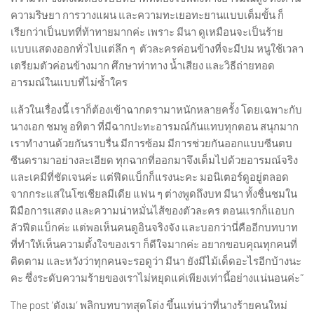
ความริษยา การวางแผน และความทะเยอทะยานแบบเต็มขั้น ก็
เรียกว่าเป็นบทที่ท้าทายมากค่ะ เพราะ มีนา ดูเหมือนจะเป็นร้าย
แบบแสดงออกทั่วไปแต่ลึก ๆ ตัวละครค่อนข้างที่จะมีปม หนูใช้เวลา
เตรียมตัวค่อนข้างมาก ศึกษาท่าทาง น้ำเสียง และวิธีถ่ายทอด
อารมณ์ในแบบที่ไม่ซ้ำใคร
แล้วในเรื่องนี้ เราก็ต้องเข้าฉากดรามาหนักหลายครั้ง โดยเฉพาะกับ
นางเอก ชมพู อทิตา ที่มีฉากปะทะอารมณ์กันแทบทุกตอน สนุกมาก
เราทำงานด้วยกันราบรื่น มีการซ้อม มีการช่วยกันออกแบบซีนตบ
ซีนดรามาอย่างละเอียด ทุกฉากที่ออกมาจึงเต็มไปด้วยอารมณ์จริง
และเคมีที่ชัดเจนค่ะ แต่ฟีดแบ็กก็แรงนะคะ มอนิเตอร์ดูอยู่ตลอด
จากกระแสในโซเชียลมีเดีย แฟน ๆ ต่างพูดถึงบท มีนา ทั้งชื่นชมใน
ฝีมือการแสดง และความน่าหมั่นไส้ของตัวละคร ตอนแรกก็แอบก
ลัวฟีดแบ็กค่ะ แต่พอเห็นคนดูอินจริงจัง และบอกว่านี่คืออีกบทบาท
ที่ทำให้เห็นความตั้งใจของเรา ก็ดีใจมากค่ะ อยากขอบคุณทุกคนที่
ติดตาม และหวังว่าทุกคนจะรอดูว่า มีนา ยังมีไม้เด็ดอะไรอีกบ้างนะ
คะ ซึ่งระดับความร้ายของเราไม่หยุดแค่เพียงเท่านี้อย่างแน่นอนค่ะ”
The post ‘ตังเม’ พลิกบทบาทสุดโต่ง ขึ้นแท่นว่าที่นางร้ายคนใหม่