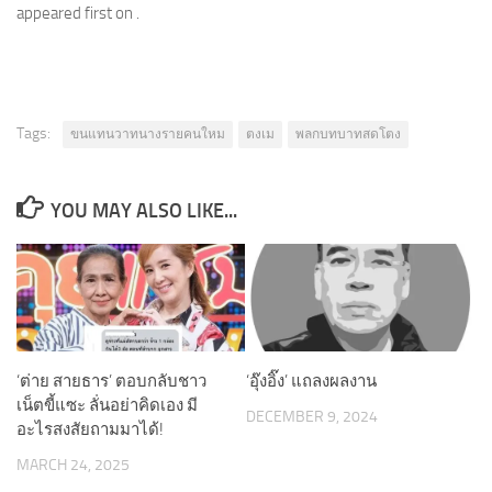
appeared first on .
Tags:
ขนแทนวาทนางรายคนใหม
ตงเม
พลกบทบาทสดโตง
YOU MAY ALSO LIKE...
‘ต่าย สายธาร’ ตอบกลับชาว
‘อุ๊งอิ๊ง’ แถลงผลงาน
เน็ตขี้แซะ ลั่นอย่าคิดเอง มี
DECEMBER 9, 2024
อะไรสงสัยถามมาได้!
MARCH 24, 2025