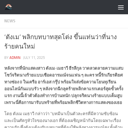
Skip to content
NEWS
‘ตังเม’ พลิกบทบาทสุดโต่ง ขึ้นแท่นว่าที่นาง
ร้ายคนใหม่
BY
ADMIN
·
JULY 11, 2025
หลังจากที่นักแสดงสาว ตังเม-เมธาวี ธีรลีกุล วาดลวดลายความแสบ
โชว์จริตนางร้ายแบบเชือดอารมณ์จนแฟน ๆ ละคร หนี้รักเกียรติยศ
ทางช่อง 8 ในเครือ อาร์เอส กรุ๊ป พร้อมใจส่งข้อความโยนทุเรียน
ออนไลน์กันแบบรัว ๆ หลังจากฉีกลุคร้ายพลิกคาแรกเตอร์สุดขั้วครั้ง
แรก งานนี้เจ้าตัวต้องทำการบ้านหนัก ปลุกจริตนางร้ายแบบเต็มสูบ
เพราะนี่คือการมารับบทร้ายที่พร้อมพลิกชีวิตทางการแสดงของเธอ
โดย ตังเม เมธาวี กล่าวว่า “บทมีนาเป็นตัวละครที่มีความซับซ้อน
และเป็นศัตรูหัวใจของนางเอก ที่ต้องเผชิญหน้ากันโดยเฉพาะเรื่อง
ความรัก ซึ่งตังเมต้องรับบทบาทที่ต้องใช้พลังทางอารมณ์สูง ทั้งด้าน