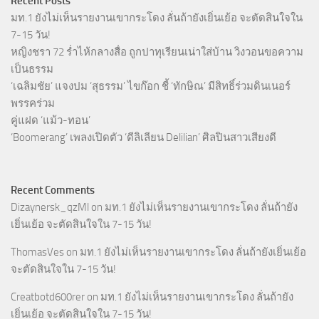
Recent Posts
มท.1 ยังไม่เห็นรายงานเขากระโดง ลั่นถ้ายังเยิ่นเย้อ จะตัดสินใจใน
7-15 วัน!
หญิงชรา 72 ร่ำไห้กลางสื่อ ถูกปาทุเรียนเน่าใส่บ้าน วิงวอนขอความ
เป็นธรรม
‘เฉลิมชัย’ แจงปม ‘สุธรรม’ ไขก๊อก ชี้ ‘ทักษิณ’ มีสิทธิ์ร่วมดินเนอร์
พรรคร่วม
คู่แฝด ‘แม้ว-ทอน’
‘Boomerang’ เพลงเปิดตัว ‘ดีลิเลียน Delilian’ ศิลปินสาวเสียงดี
Recent Comments
Dizaynersk_qzMl
on
มท.1 ยังไม่เห็นรายงานเขากระโดง ลั่นถ้ายัง
เยิ่นเย้อ จะตัดสินใจใน 7-15 วัน!
ThomasVes
on
มท.1 ยังไม่เห็นรายงานเขากระโดง ลั่นถ้ายังเยิ่นเย้อ
จะตัดสินใจใน 7-15 วัน!
Creatbotd600rer
on
มท.1 ยังไม่เห็นรายงานเขากระโดง ลั่นถ้ายัง
เยิ่นเย้อ จะตัดสินใจใน 7-15 วัน!