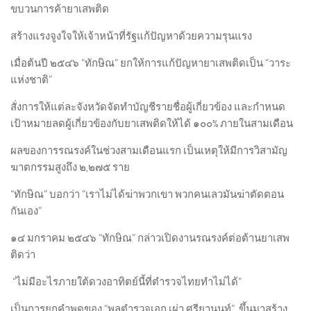
ขบวนการค้ายาเสพติด
สร้างแรงจูงใจให้เจ้าหน้าที่รัฐแก้ปัญหาด้วยความรุนแรง
เมื่อต้นปี ๒๕๔๖ “ทักษิณ” ยกให้การแก้ปัญหายาเสพติดเป็น “วาระ
แห่งชาติ”
สั่งการให้แต่ละจังหวัดจัดทำบัญชีรายชื่อผู้เกี่ยวข้อง และกำหนด
เป้าหมายลดผู้เกี่ยวข้องกับยาเสพติดให้ได้ ๑๐๐% ภายในสามเดือน
ผลของการรณรงค์ในช่วงสามเดือนแรก เป็นเหตุให้มีการวิสามัญ
ฆาตกรรมสูงถึง ๒,๒๗๕ ราย
“ทักษิณ” บอกว่า “เราไม่ได้ฆ่าพวกเขา พวกคนเลวมันฆ่าตัดตอน
กันเอง”
๑๔ มกราคม ๒๕๔๖ “ทักษิณ” กล่าวเปิดงานรณรงค์ต่อต้านยาเสพ
ติดว่า
“ไม่มีอะไรภายใต้ดวงอาทิตย์นี้ที่ตํารวจไทยทำไม่ได้”
เป็นการยกคำพูดของ “พลตำรวจเอก เผ่า ศรียานนท์” ขึ้นมาสร้าง