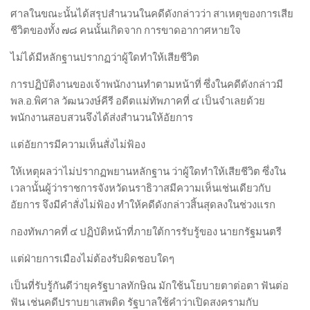
ศาลในขณะนั้นได้สรุปสำนวนในคดีดังกล่าวว่า สาเหตุของการเสีย
ชีวิตของทั้ง ๗๘ คนนั้นเกิดจาก การขาดอากาศหายใจ
ไม่ได้มีหลักฐานปรากฏว่าผู้ใดทำให้เสียชีวิต
การปฏิบัติงานของเจ้าพนักงานทำตามหน้าที่ ซึ่งในคดีดังกล่าวมี
พล.อ.พิศาล วัฒนวงษ์คีรี อดีตแม่ทัพภาคที่ ๔ เป็นจำเลยด้วย
พนักงานสอบสวนจึงได้ส่งสำนวนให้อัยการ
แต่อัยการมีความเห็นสั่งไม่ฟ้อง
ให้เหตุผลว่าไม่ปรากฏพยานหลักฐาน ว่าผู้ใดทำให้เสียชีวิต ซึ่งใน
เวลานั้นผู้ว่าราชการจังหวัดนราธิวาสมีความเห็นเช่นเดียวกับ
อัยการ จึงมีคำสั่งไม่ฟ้อง ทำให้คดีดังกล่าวสิ้นสุดลงในช่วงแรก
กองทัพภาคที่ ๔ ปฏิบัติหน้าที่ภายใต้การรับรู้ของ นายกรัฐมนตรี
แต่ฝ่ายการเมืองไม่ต้องรับผิดชอบใดๆ
เป็นที่รับรู้กันดีว่ายุครัฐบาลทักษิณ มักใช้นโยบายตาต่อตา ฟันต่อ
ฟัน เช่นคดีปราบยาเสพติด รัฐบาลใช้คำว่าเปิดสงครามกับ