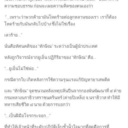
ความชอบธรรม ก่อนจะเผยความคิดของตนเองว่า
“…เพราะว่าพวกค้ายามันโหดร้ายต่อลูกหลานของเรา เราก็ต้อง
โหดร้ายกับมันกลับไปบ้าง ซึ่งไม่ใช่เรื่อง
เลวร้าย…”
นั่นคือทัศนคติของ “ทักษิณ” ระหว่างเป็นผู้นำประเทศ
หลังถูกวิจารณ์จากยูเอ็น ปฏิกิริยาของ “ทักษิณ” คือ…
“…ยูเอ็นไม่ใช่พ่อ…”
กรณีตากใบ เกิดหลังการใช้ความรุนแรงแก้ปัญหายาเสพติด
และ “ทักษิณ” จุดชนวนหลังเหตุปล้นปืนจากกองพันพัฒนาที่ ๔ ค่าย
กรมหลวงนราธิวาสราชนครินทร์ (ค่ายปิเหล็ง) จ.นราธิวาส ทำให้มี
ทหารเสียชีวิต ๔ นาย ด้วยการบอกว่า
“…เป็นฝีมือโจรกระจอก…”
ที่ทำให้เจ้าหน้าที่ระดับปฏิบัติเจ็บช้ำน้ำใจมากที่สุดคือการที่