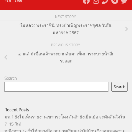
FOLLOW:
NEXT STORY
‘ในหลวง พระราชินี’ ทรงบำเพ็ญพระราชกุศล วันปิย
มหาราช 2567
PREVIOUS STORY
เอาแล้ว! เขื่อนเจ้าพระยากลับมาเพิ่มการระบายน้ำอีก
ระลอก
Search
Search
Recent Posts
มท.1 ยังไม่เห็นรายงานเขากระโดง ลั่นถ้ายังเยิ่นเย้อ จะตัดสินใจใน
7-15 วัน!
หญิงชรา 72 ร่ำไห้กลางสื่อ ถูกปาทุเรียนเน่าใส่บ้าน วิงวอนขอความ