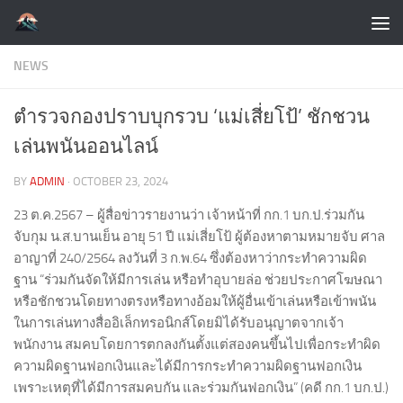
Skip to content
NEWS
ตำรวจกองปราบบุกรวบ ‘แม่เสี่ยโป้’ ชักชวน
เล่นพนันออนไลน์
BY
ADMIN
·
OCTOBER 23, 2024
23 ต.ค.2567 – ผู้สื่อข่าวรายงานว่า เจ้าหน้าที่ กก.1 บก.ป.ร่วมกัน
จับกุม น.ส.บานเย็น อายุ 51 ปี แม่เสี่ยโป้ ผู้ต้องหาตามหมายจับ ศาล
อาญาที่ 240/2564 ลงวันที่ 3 ก.พ.64 ซึ่งต้องหาว่ากระทำความผิด
ฐาน “ร่วมกันจัดให้มีการเล่น หรือทำอุบายล่อ ช่วยประกาศโฆษณา
หรือชักชวนโดยทางตรงหรือทางอ้อมให้ผู้อื่นเข้าเล่นหรือเข้าพนัน
ในการเล่นทางสื่ออิเล็กทรอนิกส์โดยมิได้รับอนุญาตจากเจ้า
พนักงาน สมคบโดยการตกลงกันตั้งแต่สองคนขึ้นไปเพื่อกระทำผิด
ความผิดฐานฟอกเงินและได้มีการกระทำความผิดฐานฟอกเงิน
เพราะเหตุที่ได้มีการสมคบกัน และร่วมกันฟอกเงิน” (คดี กก.1 บก.ป.)