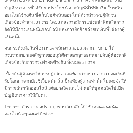
สำหรับ น.ส.บานเย็น มารดานายเสี่ยโป เกี่ยวข้องกับคดีนี้คือ เปิด
บัญชีธนาคารที่ได้รับผลประโยชน์ จากบัญชีที่ใช้พักเงินเว็บพนัน
ออนไลน์ข้างต้น ซึ่งเว็บไซต์พนันออนไลน์ดังกล่าว พบผู้มีส่วน
เกี่ยวข้องจำนวน 31 ราย โดยแต่ละรายมีการแบ่งหน้าที่กันในการ
จัดให้มีการเล่นพนันออนไลน์ และการยักย้ายถ่ายเทเงินที่ได้จากผู้
เล่นพนัน
จนกระทั่งเมื่อวันที่ 3 ก.พ.64 พนักงานสอบสวน กก.1 บก.ป. ได้
รวบรวมพยานหลักฐานขออนุมัติศาลอาญาออกหมายจับผู้ต้องหาที่
เกี่ยวข้องกับการกระทำผิดข้างต้น ทั้งหมด 31 ราย
เบื้องต้นผู้ต้องหาให้การปฏิเสธตลอดข้อกล่าวหา บอกว่า ยอดเงินที่
รับโอนมาจากบัญชีเว็บพนัน นั้นเป็นเพียงผู้เล่นเท่านั้น ไม่เคยจัดให้
มีการเล่นพนันออนไลน์แต่อย่างใด และไม่เคยให้บุคคลใดไปเปิด
บัญชีธนาคารให้กับตน
The post ตำรวจกองปราบบุกรวบ ‘แม่เสี่ยโป้’ ชักชวนเล่นพนัน
ออนไลน์ appeared first on .