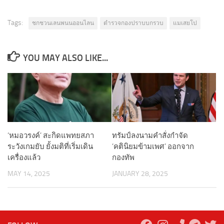
Tags:
ชกชวนเลนพนนออนไลน
ตำรวจกองปราบบกรวบ
แมเสยโป
YOU MAY ALSO LIKE...
‘หมอวรงค์’ สะกิดแพทยสภา
ทรัมป์ลงนามคำสั่งกำจัด
ระวังเกมยับ ยั้งมติที่เริ่มเดิน
‘คตินิยมข้ามเพศ’ ออกจาก
เครื่องแล้ว
กองทัพ
MAY 14, 2025
JANUARY 28, 2025