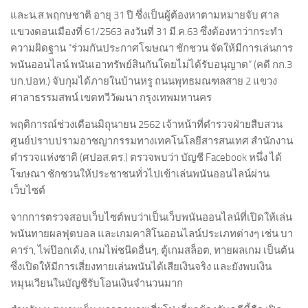
และน.ส.พฤกษชาติ อายุ 31 ปี ซึ่งเป็นผู้ต้องหาตามหมายจับ ศาล
แขวงดอนเมืองที่ 61/2563 ลงวันที่ 31 มี.ค.63 ซึ่งต้องหาว่ากระทำ
ความผิดฐาน “ร่วมกันประกาศโฆษณา ชักชวน จัดให้มีการเล่นการ
พนันออนไลน์ พนันเอาทรัพย์สินกันโดยไม่ได้รับอนุญาต” (คดี กก.3
บก.ปอท.) จับกุมได้ภายในบ้านหรู ถนนพุทธมณฑลสาย 2 แขวง
ศาลาธรรมสพน์ เขตทวีวัฒนา กรุงเทพมหานคร
พฤติการณ์ช่วงเดือนมิถุนายน 2562 เจ้าหน้าที่ตำรวจฝ่ายสืบสวน
ศูนย์ปราบปรามอาชญากรรมทางเทคโนโลยีสารสนเทศ สำนักงาน
ตำรวจแห่งชาติ (ศปอส.ตร.) ตรวจพบว่า บัญชี Facebook หนึ่ง ได้
โฆษณา ชักชวนให้ประชาชนทั่วไปเข้าเล่นพนันออนไลน์ผ่าน
เว็บไซต์
จากการตรวจสอบเว็บไซต์พบว่าเป็นเว็บพนันออนไลน์ที่เปิดให้เล่น
พนันทายผลฟุตบอล และเกมคาสิโนออนไลน์ประเภทต่างๆ เช่น บา
คาร่า, ไพ่ป๊อกเด้ง, เกมไพ่ชนิดอื่นๆ, ตู้เกมสล็อต, ทายผลเกม เป็นต้น
ซึ่งเปิดให้มีการเสี่ยงทายเล่นพนันได้เสียเงินจริง และยังพบเงิน
หมุนเวียนในบัญชีรับโอนเงินจำนวนมาก