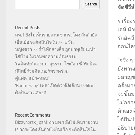
Search
จัดซีรี
4 เรื่อ
Recent Posts
เล่ห์ 
มท.1 ยังไม่เห็นรายงานเขากระโดง ลั่นถ้ายัง
รักอัค
เยิ่นเย้อ จะตัดสินใจใน 7-15 วัน!
ออนไล
หญิงชรา 72 ร่ำไห้กลางสื่อ ถูกปาทุเรียนเน่า
ใส่บ้าน วิงวอนขอความเป็นธรรม
“จริง ๆ
‘เฉลิมชัย’ แจงปม ‘สุธรรม’ ไขก๊อก ชี้ ‘ทักษิณ’
ยังทานย
มีสิทธิ์ร่วมดินเนอร์พรรคร่วม
ผลาญขอ
คู่แฝด ‘แม้ว-ทอน’
ครั้งมา
‘Boomerang’ เพลงเปิดตัว ‘ดีลิเลียน Delilian’
ศิลปินสาวเสียงดี
จะขึ้นม
ไม่อยา
ตัวเอง 
Recent Comments
ได้ยินป
Dizaynersk_qzMl
on
มท.1 ยังไม่เห็นรายงาน
อธิบายเ
เขากระโดง ลั่นถ้ายังเยิ่นเย้อ จะตัดสินใจใน