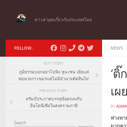
Skip to content
ข่าวล่าสุดเกี่ยวกับประเทศไทย
FOLLOW:
NEWS
NEXT STORY
‘ติ
ภูมิธรรมบอกอย่าไปฟัง ‘ฮุน เซน’ เย้ยแค่
พ่อนายกฯ เขมรแต่ไม่มีอำนาจตัดสินใจ!
เผย
PREVIOUS STORY
ทรัมป์ประกาศบรรลุข้อตกลงกับ
อินโดนีเซียในสงครามภาษี
BY
ADMI
ห่างหา
Search
มากความ