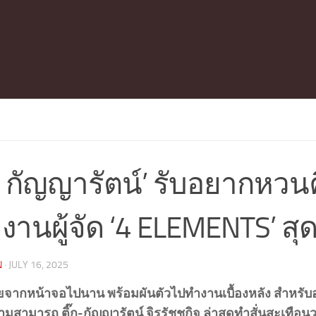
๊ก กัญญารัตน์’ รับอยากหว
งานผู้จัด ‘4 ELEMENTS’ สุ
N
·
JULY 16, 2025
ยจากหน้าจอไปนาน พร้อมผันตัวไปทำงานเบื้องหลัง สำหรั
สามารถ ติ๊ก-กัญญารัตน์ จิรรัชชกิจ ล่าสุดทำสั่นสะเทือนวง