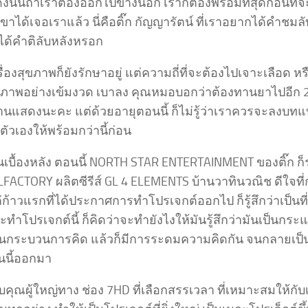
ดังนั้นถ้าเราต้องออกไปข้างนอก เราก็ต้องพร้อมที่สุดก่อนที่จ
่าเขาได้เจอเราแล้ว นี่คือติ๊ก กัญญารัตน์ ที่เราอยากได้คำชมล
กได้คำติลับหลังหรอก
รื่องสุขภาพก็ยังรักษาอยู่ แต่ความถี่ที่จะต้องไปเจาะเลือด
ขภาพอย่างเข้มงวด เบาลง คุณหมอบอกว่าต้องทานยาไปอีก 2 ปี
งานแสดงนะคะ แต่ด้วยอายุตอนนี้ ก็ไม่รู้ว่าเราควรจะลงบทแ
ัวเองให้พร้อมกว่านี้ก่อน
นเบื้องหลัง ตอนนี้ NORTH STAR ENTERTAINMENT ของติ๊ก ก็
OLFACTORY ผลิตซีรีส์ GL 4 ELEMENTS บ้านวาทินวณิช ดีใจที
่ก้าวแรกที่ได้ประกาศการทำโปรเจกต์ออกไป ก็รู้สึกว่าเป็น
ะทำโปรเจกต์นี้ ก็คิดว่าจะทำยังไงให้มันรู้สึกว่ามันเป็นกระ
่านกระบวนการคิด แล้วก็มีการระดมความคิดกัน จนกลายเป็นโ
นนี้ออกมา
คุณผู้ใหญ่ทาง ช่อง 7HD ที่เลือกสรรเวลา ที่เหมาะสมให้กับ