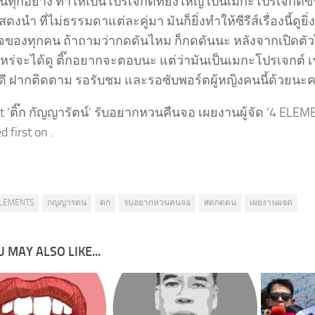
นทุกอย่าง ทำให้เป็นโปรเจกต์ที่ยิ่งใหญ่ เป็นเมกะโปรเจ็กต์ข
ดงนำ ที่ไม่ธรรมดาแต่ละคู่มา มันก็ยิ่งทำให้ซีรีส์เรื่องนี้ดูยิ
จของทุกคน ถ้าถามว่ากดดันไหม ก็กดดันนะ หลังจากเปิดต
อไหร่จะได้ดู ติ๊กอยากจะตอบนะ แต่ว่ามันเป็นเมกะโปรเจกต์ 
ี ฝากติดตาม รอรับชม และรอซับพอร์ตผู้หญิงคนนี้ด้วยนะ
t ‘ติ๊ก กัญญารัตน์’ รับอยากหวนคืนจอ เผยงานผู้จัด ‘4 ELEM
 first on .
LEMENTS
กญญารตน
ตก
รบอยากหวนคนจอ
สดกดดน
เผยงานผจด
 MAY ALSO LIKE...