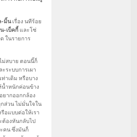
-มิ้น
เรื่อง นทีร้อย
น-เบ็คกี้
และโซ่
งหมด ในรายการ
กไม่สบาย ตอนนี้ก็
ยุ และระบบการเผา
ท่าเดิม หรือบาง
้น้ำหนักค่อนข้าง
ไม่อยากออกกล้อง
กส่วน ไม่มั่นใจใน
 หรือแบบต่อให้เรา
าจะต้องหันกลับไป
คน ซึ่งมันก็