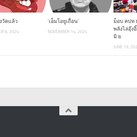
งวัดแล้ว
‘เอ็มโอยูเถื่อน’
ม็อบ คปท
พลังไล่อุ๊ง
R 6, 2024
NOVEMBER 14, 2024
มิ.ย.
JUNE 19, 20