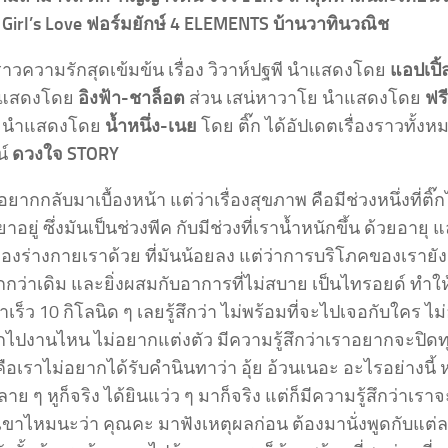
ส์ Girl’s Love ฟอร์มยักษ์ 4 ELEMENTS บ้านวาทินวณิช
งราวความรักสุดเข้มข้น เรื่อง วิวาห์ปฐพี นำแสดงโดย
แอปเปิ้ล
นำแสดงโดย
อิงฟ้า-ชาล็อต
ส่วน เสน่หาวาโย นำแสดงโดย
ฟรี
นี นำแสดงโดย
น้ำหนึ่ง-เนย
โดย ติ๊ก ได้อัปเดตเรื่องราวทั้
น์
ดวงใจ STORY
 อยากกลับมาเบื้องหน้า แต่ว่าเรื่องสุขภาพ คือมีช่วงหนึ่งที่ติ๊
าอยู่ ซึ่งมันเป็นช่วงพีค กับมีช่วงที่เราน้ำหนักขึ้น ด้วยอา
งร่างกายเราด้วย ที่มันน้อยลง แต่ว่าการบริโภคของเรายังเ
กกว่าเดิม และยิ่งผสมกับอาการที่ไม่สบาย เป็นไทรอยด์ ทำให
าเร็ว 10 กิโลนิด ๆ เลยรู้สึกว่า ไม่พร้อมที่จะไปเจอกับใคร 
กไปงานไหน ไม่อยากแต่งตัว มีความรู้สึกว่าเราอยากจะปิดทุ
คือเราไม่อยากได้รับคำนินทาว่า อุ้ย อ้วนเนอะ อะไรอย่างนี้
ลาย ๆ หูก็จริง ได้ยินแว่ว ๆ มาก็จริง แต่ก็มีความรู้สึกว่าเร
ขาไหมนะว่า คุณคะ มาฟังเหตุผลก่อน ต้องมานั่งพูดกับแต่ละ