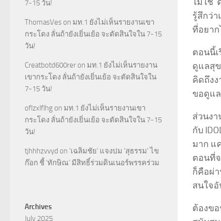
ไม่ใช่ 
7-15 วัน!
รู้สึกว
ThomasVes
on
มท.1 ยังไม่เห็นรายงานเขา
ที่อยา
กระโดง ลั่นถ้ายังเยิ่นเย้อ จะตัดสินใจใน 7-15
วัน!
ตอนนี้เ
ดูแลสุ
Creatbotd600rer
on
มท.1 ยังไม่เห็นรายงาน
เขากระโดง ลั่นถ้ายังเยิ่นเย้อ จะตัดสินใจใน
คิดถึง
7-15 วัน!
ขอดูแลต
oflzxlflhg
on
มท.1 ยังไม่เห็นรายงานเขา
ส่วนงา
กระโดง ลั่นถ้ายังเยิ่นเย้อ จะตัดสินใจใน 7-15
กับ ID
วัน!
มาก แค
tjhhhzvvyd
on
‘เฉลิมชัย’ แจงปม ‘สุธรรม’ ไข
ตอนที่จ
ก๊อก ชี้ ‘ทักษิณ’ มีสิทธิ์ร่วมดินเนอร์พรรคร่วม
ก็คือผ
สนใจอั
Archives
ต้องขอบ
July 2025