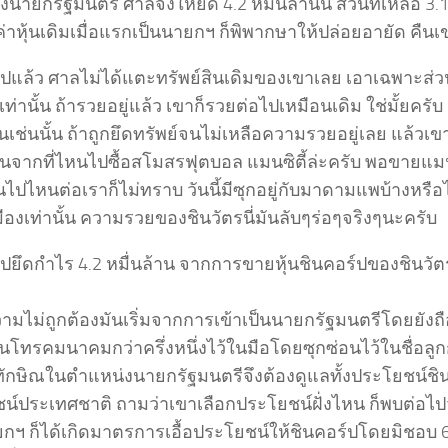
นายกรัฐมนตรี ศาลจึงให้ยึด 4.2 หมื่นล้านนี้ ส่วนที่เหลือ 3.1 
ค่าหุ้นเดิมเมื่อแรกเป็นนายกฯ ก็พิพากษาให้ปล่อยอายัด คืน
ุปแล้ว ศาลไม่ได้แตะทรัพย์สินเดิมของเขาเลย เอาเฉพาะส
เท่านั้น ถ้ารวยอยู่แล้ว เขาก็รวยต่อไปเหมือนเดิม ใช่มั้ยครับ
็นเช่นนั้น ถ้าถูกยึดทรัพย์จนไม่เหลือความรวยอยู่เลย แล้ว
านจากที่ไหนไปซื้อสโมสรฟุตบอล แมนซิตี้ล่ะครับ พอขายแมนซ
ินไปไหนต่อเราก็ไม่ทราบ วันนี้มีซุกอยู่กับมาดามแพบ้างหรือไ
เมืองเท่านั้น ความรวยของชินวัตรนี่มันลับๆร่อๆจริงๆนะครับ
ไปยึดกำไร 4.2 หมื่นล้าน จากการขายหุ้นชินคอร์ปของชินวัตร
ามไม่ถูกต้องมันเริ่มจากการเข้าเป็นนายกรัฐมนตรีโดยยังถือ
นโทรคมนาคมกว่าครึ่งหนึ่งไว้ในมือโดยซุกซ่อนไว้ในชื่อลู
้ ทักษิณในตำแหน่งนายกรัฐมนตรีจึงต้องดูแลทั้งประโยชน์ช
์ประเทศชาติ ถามว่าเขาเลือกประโยชน์ฝั่งไหน ก็พบต่อไปว่า
ยกฯ ก็ได้เกิดมาตรการเอื้อประโยชน์ให้ชินคอร์ปโดยมิชอบ 6