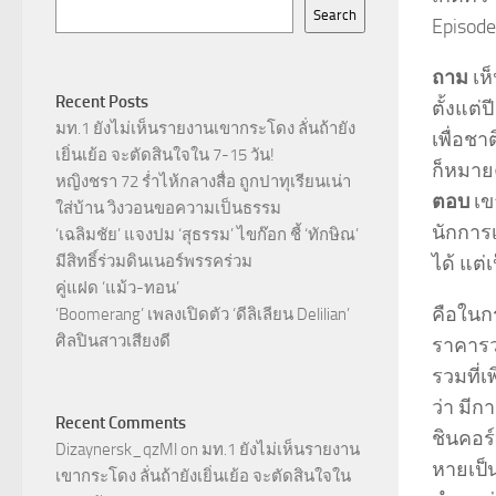
Search
Episode
ถาม
เห็
Recent Posts
ตั้งแต่
มท.1 ยังไม่เห็นรายงานเขากระโดง ลั่นถ้ายัง
เพื่อชา
เยิ่นเย้อ จะตัดสินใจใน 7-15 วัน!
ก็หมายค
หญิงชรา 72 ร่ำไห้กลางสื่อ ถูกปาทุเรียนเน่า
ตอบ
เข
ใส่บ้าน วิงวอนขอความเป็นธรรม
นักการเ
‘เฉลิมชัย’ แจงปม ‘สุธรรม’ ไขก๊อก ชี้ ‘ทักษิณ’
ได้ แต่
มีสิทธิ์ร่วมดินเนอร์พรรคร่วม
คู่แฝด ‘แม้ว-ทอน’
คือในกร
‘Boomerang’ เพลงเปิดตัว ‘ดีลิเลียน Delilian’
ศิลปินสาวเสียงดี
ราคารวม
รวมที่เ
ว่า มี
Recent Comments
ชินคอร
Dizaynersk_qzMl
on
มท.1 ยังไม่เห็นรายงาน
หายเป็น
เขากระโดง ลั่นถ้ายังเยิ่นเย้อ จะตัดสินใจใน