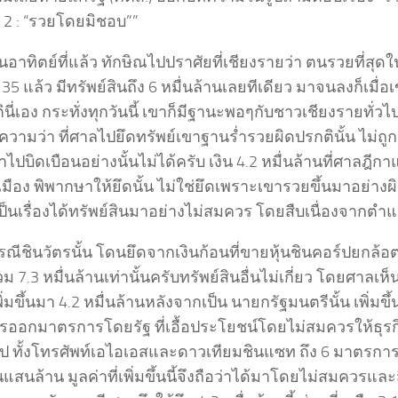
 2 : “รวยโดยมิชอบ””
นอาทิตย์ที่แล้ว ทักษิณไปปราศัยที่เชียงรายว่า ตนรวยที่ส
ปี 35 แล้ว มีทรัพย์สินถึง 6 หมื่นล้านเลยทีเดียว มาจนลงก็เมื
ตินี่เอง กระทั่งทุกวันนี้ เขาก็มีฐานะพอๆกับชาวเชียงรายทั่วไปเ
วามว่า ที่ศาลไปยึดทรัพย์เขาฐานร่ำรวยผิดปรกตินั้น ไม่ถูก
าไปบิดเบือนอย่างนั้นไม่ได้ครับ เงิน 4.2 หมื่นล้านที่ศาลฎ
มือง พิพากษาให้ยึดนั้น ไม่ใช่ยึดเพราะเขารวยขึ้นมาอย่างผ
เป็นเรื่องได้ทรัพย์สินมาอย่างไม่สมควร โดยสืบเนื่องจากตำแห
ณีชินวัตรนั้น โดนยึดจากเงินก้อนที่ขายหุ้นชินคอร์ปยกล้อ
 7.3 หมื่นล้านเท่านั้นครับทรัพย์สินอื่นไม่เกี่ยว โดยศาลเห็
พิ่มขึ้นมา 4.2 หมื่นล้านหลังจากเป็น นายกรัฐมนตรีนั้น เพิ่มขึ
การออกมาตรการโดยรัฐ ที่เอื้อประโยชน์โดยไม่สมควรให้ธ
์ป ทั้งโทรศัพท์เอไอเอสและดาวเทียมชินแซท ถึง 6 มาตรการด
แสนล้าน มูลค่าที่เพิ่มขึ้นนี้จึงถือว่าได้มาโดยไม่สมควรและ