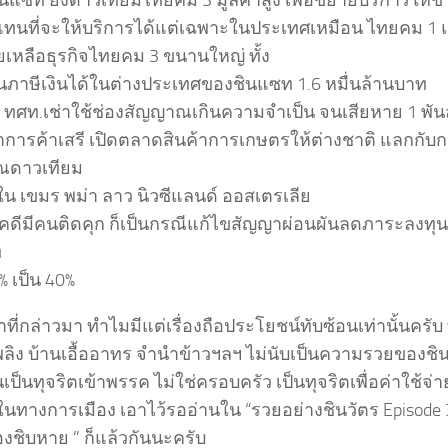
ชินแซท ยิงดาวเทียมไทยคม 3 มูลค่าสูง เพื่อขยายบริการให้ขา
 แทนที่จะให้บริการได้แต่เฉพาะในประเทศเหมือน ไทยคม 1 แล
ยเหลือธุรกิจไทยคม 3 ขนานใหญ่ ทั้ง
้นภาษีเงินได้ในต่างประเทศของชินแซท 1.6 หมื่นล้านบาท
ับ ทศท.เช่าใช้ช่องสัญญาณเกินความจำเป็น จนเสียหาย 1 พั
าการค้าเสรี เปิดตลาดสินค้าการเกษตรให้ต่างชาติ แลกกับ
ณดาวเทียม
ใน เขมร พม่า ลาว นิวซีแลนด์ ออสเตรเลีย
ป็นคดีมีคนติดคุก ก็เป็นกรณีแก้ไขสัญญาผ่อนผันลดภาระลงทุ
ท
% เป็น 40%
าที่กล่าวมา ทำไมมีแต่เรื่องถือประโยชน์ทับซ้อนเท่านั้นครับ ท
พลิง บ้านเอื้ออาทร จำนำข้าวฯลฯ ไม่นับเป็นความรวยของชิน
นเป็นทุจริตเข้าพรรค ไม่ใช่ครอบครัว เป็นทุจริตเพื่อค่าใช้จ่
ในทางการเมือง เอาไว้รออ่านใน “รวยอย่างชินวัตร Episode 
องชิบหาย ” ก็แล้วกันนะครับ