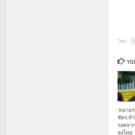
Tags:
E
YOU
‘ทนายรณ
ชัดๆ ทำ
รอดจาก
ลงโทษ’