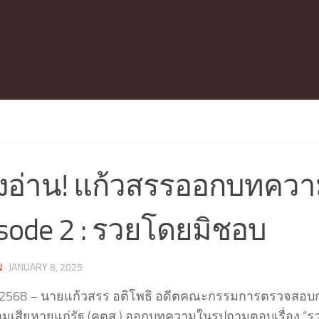
องอ่าน! แก้วสรรออกบทคว
sode 2 : รวยโดยมิชอบ
N
·
JANUARY 8, 2025
.2568 – นายแก้วสรร อติโพธิ อดีตคณะกรรมการตรวจสอบกา
ามเสียหายแก่รัฐ (คตส.) ออกบทความในรูปถามตอบเรื่อง “รว