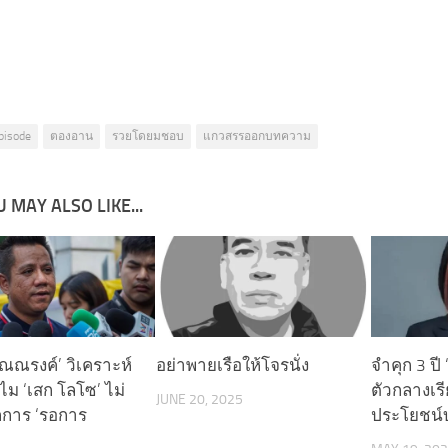
pisode
ตองอาน
รวยโดยมชอบ
แกวสรรออกบทความ
 MAY ALSO LIKE...
ณรงค์’ วิเคราะห์
อย่าพายเรือให้โจรนั่ง
จำคุก 3 ปี
ไม ‘เสก โลโซ’ ไม่
ตัวกลางเร
JUNE 20, 2025
การ ‘รอการ
ประโยชน์