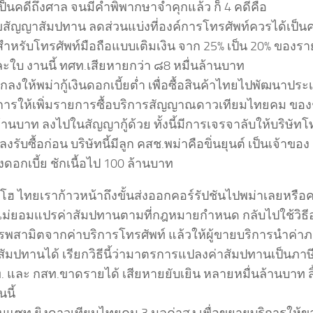
เป็นคดีถึงศาล จนมีคำพิพากษาจำคุกแล้ว ก็ 4 คดีคือ
ไขสัญญาสัมปทาน ลดส่วนแบ่งที่องค์การโทรศัพท์ควรได้เป็น
สำหรับโทรศัพท์มือถือแบบเติมเงิน จาก 25% เป็น 20% ของรา
ละใบ งานนี้ ทศท.เสียหายกว่า ๘8 หมื่นล้านบาท
ลงให้พม่ากู้เงินดอกเบี้ยต่ำ เพื่อซื้อสินค้าไทยไปพัฒนาประ
งการให้เพิ่มรายการซื้อบริการสัญญาณดาวเทียมไทยคม ของช
ล้านบาท ลงไปในสัญญากู้ด้วย ทั้งนี้มีการเจรจาลับให้บริษ
งรับซื้อก่อน บริษัทนี้มีลูก คสช.พม่าคือขิ่นยุนต์ เป็นเจ้าของ
งดอกเบี้ย ชักเนื้อไป 100 ล้านบาท
โฮ ไทยเราก้าวหน้าถึงขั้นส่งออกคอร์รัปชันไปพม่าเลยหรือคร
ไม่ยอมแปรค่าสัมปทานตามที่กฎหมายกำหนด กลับไปใช้วิธ
รพสามิตจากค่าบริการโทรศัพท์ แล้วให้ผู้ขายบริการนำค่าภา
สัมปทานได้ เรียกวิธีนี้ว่ามาตรการแปลงค่าสัมปทานเป็นภาษ
ศท. และ กสท.ขาดรายได้ เสียหายยับเยิน หลายหมื่นล้านบาท 
นนี้