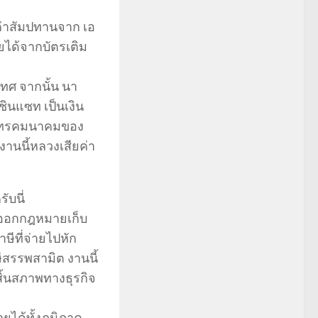
ค่าสัมปทานจาก เอ
ยได้จากบัตรเติม
เทศ จากนั้น นา
ินแซท เป็นเงิน
ัทโทรคมนาคมของ
 งานนี้หลวงเสียค่า
ับนี่
ีออกกฎหมายเก็บ
ษีที่จ่ายไปหัก
ีสรรพสามิต งานนี้
สิ้นสภาพทางธุรกิจ