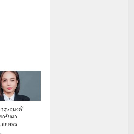
 ‘กฤษอนงค์’
ียกรับผล
บอสพอล