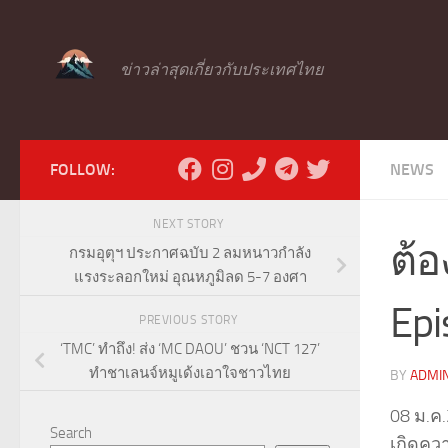
Skip to content
ข่าวล่าสุดเกี่ยวกับประเทศไทย
FOLLOW:
NEWS
NEXT STORY
ต้
กรมอุตุฯ ประกาศฉบับ 2 ลมหนาวกำลัง
แรงระลอกใหม่ อุณหภูมิลด 5-7 องศา
Epi
PREVIOUS STORY
‘TMC’ ทำถึง! ส่ง ‘MC DAOU’ ชวน ‘NCT 127’
ทำชาเลนจ์หมูเด้งเอาใจชาวไทย
BY
ADMI
08 ม.ค
Search
เกิดคว