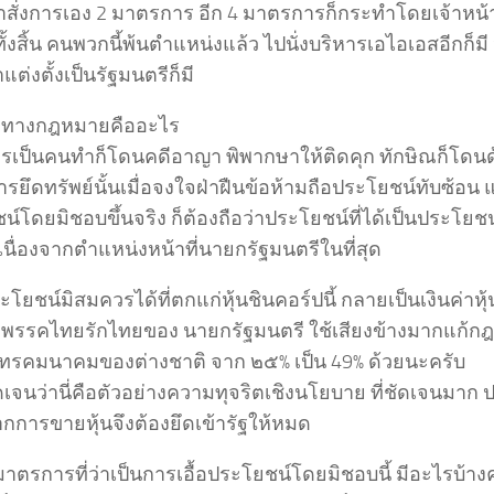
สั่งการเอง 2 มาตรการ อีก 4 มาตรการก็กระทำโดยเจ้าหน้าที่
ั้งสิ้น คนพวกนี้พ้นตำแหน่งแล้ว ไปนั่งบริหารเอไอเอสอีกก็ม
ต่งตั้งเป็นรัฐมนตรีก็มี
ทางกฎหมายคืออะไร
รเป็นคนทำก็โดนคดีอาญา พิพากษาให้ติดคุก ทักษิณก็โดนด
ยึดทรัพย์นั้นเมื่อจงใจฝ่าฝืนข้อห้ามถือประโยชน์ทับซ้อน 
์โดยมิชอบขึ้นจริง ก็ต้องถือว่าประโยชน์ที่ได้เป็นประโยชน
นื่องจากตำแหน่งหน้าที่นายกรัฐมนตรีในที่สุด
โยชน์มิสมควรได้ที่ตกแก่หุ้นชินคอร์ปนี้ กลายเป็นเงินค่าหุ
ะพรรคไทยรักไทยของ นายกรัฐมนตรี ใช้เสียงข้างมากแก้ก
นโทรคมนาคมของต่างชาติ จาก ๒๕% เป็น 49% ด้วยนะครับ
ดเจนว่านี่คือตัวอย่างความทุจริตเชิงนโยบาย ที่ชัดเจนมาก ป
กการขายหุ้นจึงต้องยึดเข้ารัฐให้หมด
าตรการที่ว่าเป็นการเอื้อประโยชน์โดยมิชอบนี้ มีอะไรบ้าง