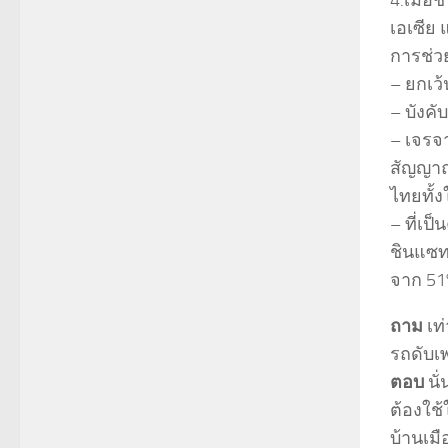
4.เมื่อ
เอเซีย
การช่ว
– ยกเว
– บังค
– เจรจ
สัญญา
ไทยทั้ง
– ที่เ
ชินแซ
จาก 51
ถาม
เท่
รถดับเ
ตอบ
นั่
ต้องใช้
บ้านเมื