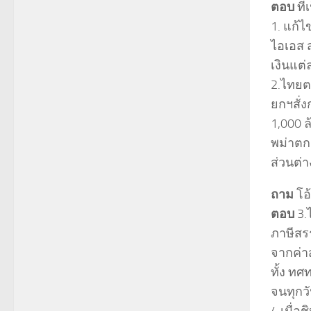
ตอบ
ที่
1. แก้
ไอเอส 
เงินแต่
2.ไทยตก
ยกฯสั่
1,000 
พม่าตกล
ส่วนต่า
ถาม
โอ้
ตอบ
3.
ภาษีสร
จากค่า
ทั้ง ท
จนทุกวั