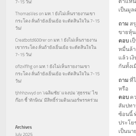
ตำแหน่ง
7-15 วัน!
เป็นมูล
ThomasVes
on
มท.1 ยังไม่เห็นรายงานเขา
กระโดง ลั่นถ้ายังเยิ่นเย้อ จะตัดสินใจใน 7-15
ถาม
สร
วัน!
ขายหุ้น
ตอบ
เป
Creatbotd600rer
on
มท.1 ยังไม่เห็นรายงาน
เขากระโดง ลั่นถ้ายังเยิ่นเย้อ จะตัดสินใจใน
หมื่นล้
7-15 วัน!
แล้ว เง
กันทั้ง
oflzxlflhg
on
มท.1 ยังไม่เห็นรายงานเขา
กระโดง ลั่นถ้ายังเยิ่นเย้อ จะตัดสินใจใน 7-15
ถาม
ที่
วัน!
หรือ
tjhhhzvvyd
on
‘เฉลิมชัย’ แจงปม ‘สุธรรม’ ไข
ตอบ
คว
ก๊อก ชี้ ‘ทักษิณ’ มีสิทธิ์ร่วมดินเนอร์พรรคร่วม
สัมปทา
ซ้อนนี
ประโยชน
Archives
เป็นนา
July 2025