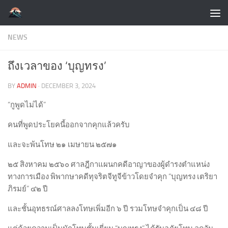
Skip to content
NEWS
ถึงเวลาของ ‘บุญทรง’
BY
ADMIN
·
DECEMBER 3, 2024
“กูพูดไม่ได้”
คนที่พูดประโยคนี้ออกจากคุกแล้วครับ
และจะพ้นโทษ ๒๑ เมษายน ๒๕๗๑
๒๕ สิงหาคม ๒๕๖๐ ศาลฎีกาแผนกคดีอาญาของผู้ดำรงตำแหน่ง
ทางการเมือง พิพากษาคดีทุจริตจีทูจีข้าวโดยจำคุก “บุญทรง เตริยา
ภิรมย์” ๔๒ ปี
และชั้นอุทธรณ์ศาลลงโทษเพิ่มอีก ๖ ปี รวมโทษจำคุกเป็น ๔๘ ปี