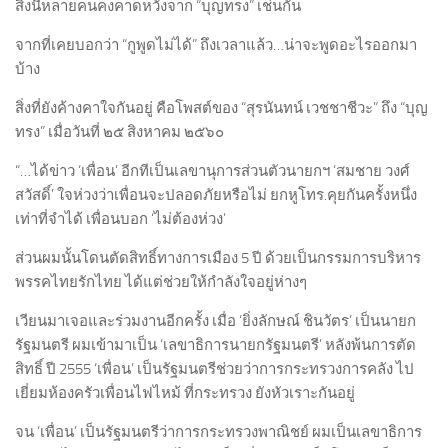
สิ่งนี้หลายคนคงคาดหวังจาก “บุญทรง” เช่นกัน
จากที่เคยบอกว่า “กูพูดไม่ได้” ถึงเวลาแล้ว…น่าจะพูดอะไรออกมา
บ้าง
สิ่งที่ยังค้างคาใจกันอยู่ คือโพสต์ของ “สุรนันทน์ เวชชาชีวะ” ถึง “บุญ
ทรง” เมื่อวันที่ ๒๕ สิงหาคม ๒๕๖๐
“…ได้ข่าว ‘เพื่อน’ อีกทีเป็นเลขานุการส่วนตัวนายกฯ ‘สมชาย วงศ์
สวัสดิ์’ ใจห่วงว่าเพื่อนจะปลอดภัยหรือไม่ ยกหูโทร.คุยกันครั้งหนึ่ง
เท่าที่จำได้ เพื่อนบอก ‘ไม่ต้องห่วง’
ส่วนผมนั้นโดนตัดสิทธิ์ทางการเมือง 5 ปี ด้วยเป็นกรรมการบริหาร
พรรคไทยรักไทย ได้แต่ช่วยให้กำลังใจอยู่ห่างๆ
เวียนมาเจอและร่วมงานอีกครั้ง เมื่อ ‘ยิ่งลักษณ์ ชินวัตร’ เป็นนายก
รัฐมนตรี ผมเข้ามาเป็น ‘เลขาธิการนายกรัฐมนตรี’ หลังพ้นการตัด
สิทธิ์ ปี 2555 ‘เพื่อน’ เป็นรัฐมนตรีช่วยว่าการกระทรวงการคลัง ไป
เยี่ยมห้องครัวเพื่อนไฟไหม้ ที่กระทรวง ยังหัวเราะกันอยู่
จน ‘เพื่อน’ เป็นรัฐมนตรีว่าการกระทรวงพาณิชย์ ผมเป็นเลขาธิการ