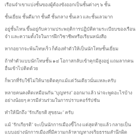
เรือนจำเขาแบ่งชั้นของผู้ต้องขังออกเป็นชั้นต่างๆ ๖ ชั้น
ชั้นเยี่ยม ชั้นดีมาก ชั้นดี ชั้นกลาง ชั้นเลว และชั้นเลวมาก
อยู่ชั้นไหน ขึ้นอยู่กับความประพฤติการปฏิบัติตามระเบียบของเรือน
จำ และความตั้งใจในการฝึกวิชาชีพหรือเรียนหนังสือ
หากอยากจะพ้นโทษเร็ว ก็ต้องทำตัวให้เป็นนักโทษชั้นเยี่ยม
ถ้าทำตัวแบบนักโทษชั้น ๑๔ โอกาสกลับเข้าคุกมีสูงอยู่ แถมลากคน
อื่นเข้าไปติดด้วย
ก็พวกที่รับใช้ไม่ให้นายติดคุกแม้แต่วันเดียวนั่นแหละครับ
หลายคนคงคิดเหมือนกัน “บุญทรง” ออกมาแล้ว น่าจะพูดอะไรบ้าง
อย่างน้อยๆ ควรมีส่วนร่วมในการปราบคอร์รัปชัน
ทำให้นึกถึง “รักเกียรติ สุขธนะ” ครับ
แม้ “รักเกียรติ” จะเป็นนักการเมืองขี้โกง แต่สุดท้ายแล้ว กลายเป็น
แบบอย่างนักการเมืองที่มีความกล้าหาญทางจริยธรรมสำนึกผิด