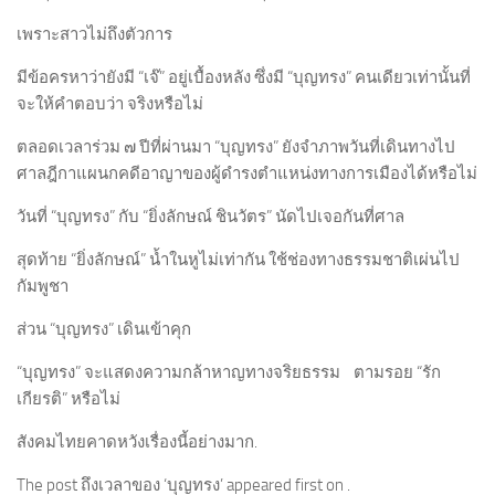
เพราะสาวไม่ถึงตัวการ
มีข้อครหาว่ายังมี “เจ๊” อยู่เบื้องหลัง ซึ่งมี “บุญทรง” คนเดียวเท่านั้นที่
จะให้คำตอบว่า จริงหรือไม่
ตลอดเวลาร่วม ๗ ปีที่ผ่านมา “บุญทรง” ยังจำภาพวันที่เดินทางไป
ศาลฎีกาแผนกคดีอาญาของผู้ดำรงตำแหน่งทางการเมืองได้หรือไม่
วันที่ “บุญทรง” กับ “ยิ่งลักษณ์ ชินวัตร” นัดไปเจอกันที่ศาล
สุดท้าย “ยิ่งลักษณ์” น้ำในหูไม่เท่ากัน ใช้ช่องทางธรรมชาติเผ่นไป
กัมพูชา
ส่วน “บุญทรง” เดินเข้าคุก
“บุญทรง” จะแสดงความกล้าหาญทางจริยธรรม ตามรอย “รัก
เกียรติ” หรือไม่
สังคมไทยคาดหวังเรื่องนี้อย่างมาก.
The post ถึงเวลาของ ‘บุญทรง’ appeared first on .