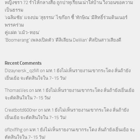
หญิงชรา 72 ร่ำไห้กลางสื่อ ถูกปาทุเรียนเน่าใส่บ้าน วิงวอนขอความ
เป็นธรรม
‘เฉลิมชัย’ แจงปม ‘สุธรรม’ ไขก๊อก ชี้ ‘ทักษิณ’ มีสิทธิ์ร่วมดินเนอร์
พรรคร่วม
คู่แฝด ‘แม้ว-ทอน’
‘Boomerang’ เพลงเปิดตัว ‘ดีลิเลียน Delilian’ ศิลปินสาวเสียงดี
Recent Comments
Dizaynersk_qzMl
on
มท.1 ยังไม่เห็นรายงานเขากระโดง ลั่นถ้ายัง
เยิ่นเย้อ จะตัดสินใจใน 7-15 วัน!
ThomasVes
on
มท.1 ยังไม่เห็นรายงานเขากระโดง ลั่นถ้ายังเยิ่นเย้อ
จะตัดสินใจใน 7-15 วัน!
Creatbotd600rer
on
มท.1 ยังไม่เห็นรายงานเขากระโดง ลั่นถ้ายัง
เยิ่นเย้อ จะตัดสินใจใน 7-15 วัน!
oflzxlflhg
on
มท.1 ยังไม่เห็นรายงานเขากระโดง ลั่นถ้ายังเยิ่นเย้อ จะ
ตัดสินใจใน 7-15 วัน!