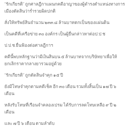
“รักเกียรติ” ถูกศาลฎีกาแผนกคดีอาญาของผู้ดำรงตำแหน่งทางการ
เมืองตัดสินว่าร่ำรวยผิดปกติ
สั่งให้ทรัพย์สินจำนวน ๒๓๓.๘ ล้านบาทตกเป็นของแผ่นดิน
เป็นคดีที่เครือข่าย ๓๐ องค์กร เป็นผู้ยื่นกล่าวหาต่อป.ป.ช
ป.ป.ช.ยื่นฟ้องต่อศาลฎีกาฯ
คดีนี้พบหลักฐานว่ามีเงินสินบน ๕ ล้านบาทจากบริษัทยาเพื่อให้
ยกเลิกราคากลางยารวมอยู่ด้วย
“รักเกียรติ” ถูกตัดสินจำคุก ๑๕ ปี
ยังมีโทษจำคุกตามคดีเช็ค อีก ๓๐ เดือน รวมทั้งสิ้นเป็น ๑๗ ปี ๖
เดือน
หลังรับโทษที่เรือนจำคลองเปรม ได้รับการลดโทษเหลือ ๙ ปี ๒
เดือน
และ ๗ ปี ๖ เดือน ตามลำดับ