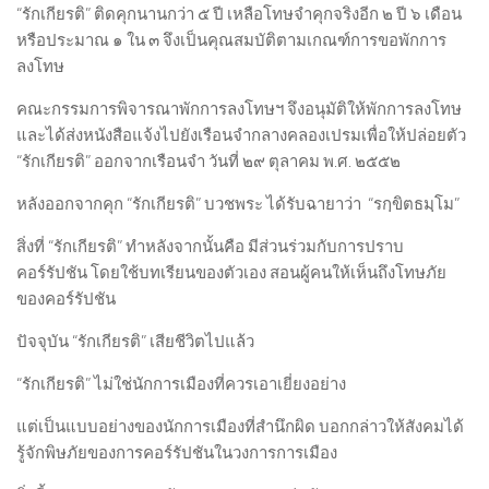
“รักเกียรติ” ติดคุกนานกว่า ๕ ปี เหลือโทษจำคุกจริงอีก ๒ ปี ๖ เดือน
หรือประมาณ ๑ ใน ๓ จึงเป็นคุณสมบัติตามเกณฑ์การขอพักการ
ลงโทษ
คณะกรรมการพิจารณาพักการลงโทษฯ จึงอนุมัติให้พักการลงโทษ
และได้ส่งหนังสือแจ้งไปยังเรือนจำกลางคลองเปรมเพื่อให้ปล่อยตัว
“รักเกียรติ” ออกจากเรือนจำ วันที่ ๒๙ ตุลาคม พ.ศ. ๒๕๕๒
หลังออกจากคุก “รักเกียรติ” บวชพระ ได้รับฉายาว่า “รกฺขิตธมฺโม”
สิ่งที่ “รักเกียรติ” ทำหลังจากนั้นคือ มีส่วนร่วมกับการปราบ
คอร์รัปชัน โดยใช้บทเรียนของตัวเอง สอนผู้คนให้เห็นถึงโทษภัย
ของคอร์รัปชัน
ปัจจุบัน “รักเกียรติ” เสียชีวิตไปแล้ว
“รักเกียรติ” ไม่ใช่นักการเมืองที่ควรเอาเยี่ยงอย่าง
แต่เป็นแบบอย่างของนักการเมืองที่สำนึกผิด บอกกล่าวให้สังคมได้
รู้จักพิษภัยของการคอร์รัปชันในวงการการเมือง