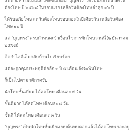
แต่ด้วยความเป็นนักโทษชั้นเยี่ยม “บุญทรง” ได้รับอภัยโทษ ลดวัน
ต้องโทษ ปี ๒๕๖๔ ในรอบแรก เหลือวันต้องโทษจำคุก ๑๖ ปี
ได้รับอภัยโทษ ลดวันต้องโทษรอบสองในปีเดียวกัน เหลือวันต้อง
โทษ ๑๐ ปี
แต่ “บุญทรง” ครบกำหนดเข้าเงื่อนไขการพักโทษวานนี้ (๒ ธันวาคม
๒๕๖๗)
ติดกำไลอีเอ็มกลับบ้านไปเรียบร้อย
แต่จะถูกคุมประพฤติต่ออีก ๓ ปี ๕ เดือน จึงจะพ้นโทษ
ก็เป็นไปตามกติกาครับ
นักโทษชั้นเยี่ยม ได้ลดโทษ เดือนละ ๕ วัน
ชั้นดีมาก ได้ลดโทษ เดือนละ ๔ วัน
ชั้นดี ได้ลดโทษ เดือนละ ๓ วัน
“บุญทรง” เป็นนักโทษชั้นเยี่ยม ทบต้นทบดอกแล้วได้ลดโทษเยอะอยู่