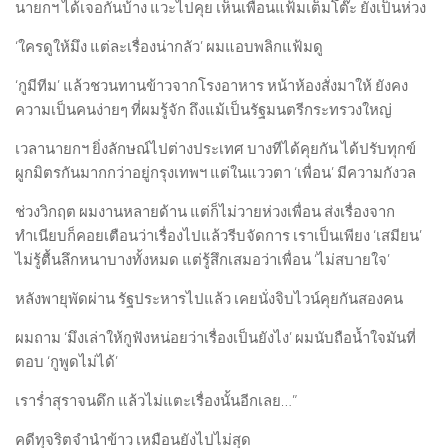
นายกฯ ได้เจอกันบ้าง แวะไปคุย เห็นเพื่อนแฟ้มเต็มโต๊ะ ยังเป็นห่วง
‘ใครดูให้มึง แต่ละเรื่องน่ากลัว’ ผมแอบพลิกแฟ้มดู
‘กูมีทีม’ แล้วชวนทานข้าวจากโรงอาหาร หน้าห้องสั่งมาให้ ยังคง
ความเป็นคนง่ายๆ ที่ผมรู้จัก ถึงแม้เป็นรัฐมนตรีกระทรวงใหญ่
เวลานายกฯ ยิ่งลักษณ์ไปต่างประเทศ บางทีได้คุยกัน ได้ปรับทุกข์
ผูกมิตรกันมากกว่าอยู่กรุงเทพฯ แต่ในแววตา ‘เพื่อน’ มีความกังวล
ช่วงวิกฤต ผมงานหลายด้าน แต่ก็ไม่วายห่วงเพื่อน ส่งเรื่องจาก
ทำเนียบก็คอยเตือนว่าเรื่องไปแล้วรีบจัดการ เราเป็นเพียง ‘เสมียน’
ไม่รู้ตื้นลึกหนาบางทั้งหมด แต่รู้สึกเสมอว่าเพื่อน ‘ไม่สบายใจ’
หลังพายุพัดผ่าน รัฐประหารไปแล้ว เคยนั่งจิบไวน์คุยกันสองคน
ผมถาม​ ‘มึงเล่าให้กูฟังหน่อยว่าเรื่องเป็นยังไง’ ผมนับถือน้ำใจมันที่
ตอบ ‘กูพูดไม่ได้’
เราร่ำสุราจนดึก แล้วไม่แตะเรื่องนั้นอีกเลย…”
คดีทุจริตจำนำข้าว เหมือนยังไปไม่สุด