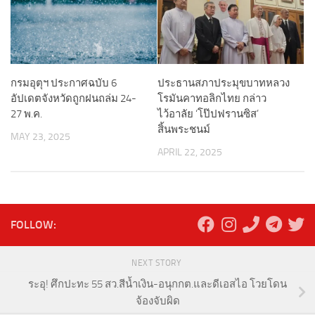
กรมอุตุฯ ประกาศฉบับ 6
ประธานสภาประมุขบาทหลวง
อัปเดตจังหวัดถูกฝนถล่ม 24-
โรมันคาทอลิกไทย กล่าว
27 พ.ค.
ไว้อาลัย ‘โป๊ปฟรานซิส’
สิ้นพระชนม์
MAY 23, 2025
APRIL 22, 2025
FOLLOW:
NEXT STORY
ระอุ! ศึกปะทะ 55 สว.สีน้ำเงิน-อนุกกต.และดีเอสไอ โวยโดน
จ้องจับผิด