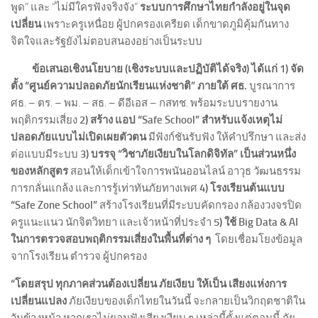
พูด” และ “ไม่มีใครฟังจริงจัง”
ระบบการศึกษาไทยกำลังอยู่ในจุด
เปลี่ยน
เพราะครูเหนื่อย ผู้ปกครองเครียด เด็กขาดภูมิคุ้มกันทาง
จิตใจและรัฐยังไม่ตอบสนองอย่างเป็นระบบ
ข้อเสนอเชิงนโยบาย (เชิงระบบและปฏิบัติได้จริง) ได้แก่ 1) จัด
ตั้ง “ศูนย์ความปลอดภัยนักเรียนแห่งชาติ” ภายใต้ ศธ.
บูรณาการ
ศธ. – ตร. – พม. – สธ. – ดีอีเอส – กสทช. พร้อมระบบรายงาน
พฤติกรรมเสี่ยง
2) สร้าง แอป “Safe School” สำหรับแจ้งเหตุไม่
ปลอดภัยแบบไม่เปิดเผยตัวตน
มีฟังก์ชันรับฟัง ให้คำปรึกษา และส่ง
ต่อแบบมีระบบ
3) บรรจุ “วิชาภัยเงียบในโลกดิจิทัล” เป็นส่วนหนึ่ง
ของหลักสูตร
สอนให้เด็กเข้าใจการพนันออนไลน์ อาวุธ วัฒนธรรม
การกลั่นแกล้ง และการรู้เท่าทันภัยทางเพศ
4) โรงเรียนต้นแบบ
“Safe Zone School”
สร้างโรงเรียนที่มีระบบคัดกรอง กล้องวงจรปิด
ครูแนะแนว นักจิตวิทยา และเจ้าหน้าที่ประจำ
5) ใช้ Big Data & AI
ในการตรวจสอบพฤติกรรมเสี่ยงในพื้นที่ต่าง ๆ
โดยเชื่อมโยงข้อมูล
จากโรงเรียน ตำรวจ ผู้ปกครอง
“
โดยสรุป ทุกภาคส่วนต้องเปลี่ยน ภัยเงียบ ให้เป็น เสียงแห่งการ
เปลี่ยนแปลง
ภัยเงียบของเด็กไทยในวันนี้ จะกลายเป็นวิกฤตชาติใน