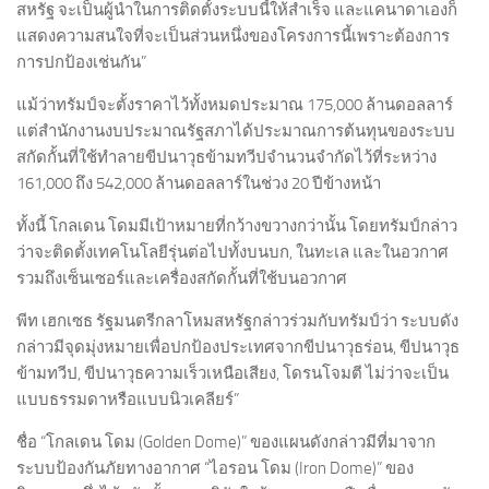
สหรัฐ จะเป็นผู้นำในการติดตั้งระบบนี้ให้สำเร็จ และแคนาดาเองก็
แสดงความสนใจที่จะเป็นส่วนหนึ่งของโครงการนี้เพราะต้องการ
การปกป้องเช่นกัน”
แม้ว่าทรัมป์จะตั้งราคาไว้ทั้งหมดประมาณ 175,000 ล้านดอลลาร์
แต่สำนักงานงบประมาณรัฐสภาได้ประมาณการต้นทุนของระบบ
สกัดกั้นที่ใช้ทำลายขีปนาวุธข้ามทวีปจำนวนจำกัดไว้ที่ระหว่าง
161,000 ถึง 542,000 ล้านดอลลาร์ในช่วง 20 ปีข้างหน้า
ทั้งนี้ โกลเดน โดมมีเป้าหมายที่กว้างขวางกว่านั้น โดยทรัมป์กล่าว
ว่าจะติดตั้งเทคโนโลยีรุ่นต่อไปทั้งบนบก, ในทะเล และในอวกาศ
รวมถึงเซ็นเซอร์และเครื่องสกัดกั้นที่ใช้บนอวกาศ
พีท เฮกเซธ รัฐมนตรีกลาโหมสหรัฐกล่าวร่วมกับทรัมป์ว่า ระบบดัง
กล่าวมีจุดมุ่งหมายเพื่อปกป้องประเทศจากขีปนาวุธร่อน, ขีปนาวุธ
ข้ามทวีป, ขีปนาวุธความเร็วเหนือเสียง, โดรนโจมตี ไม่ว่าจะเป็น
แบบธรรมดาหรือแบบนิวเคลียร์”
ชื่อ “โกลเดน โดม (Golden Dome)” ของแผนดังกล่าวมีที่มาจาก
ระบบป้องกันภัยทางอากาศ “ไอรอน โดม (Iron Dome)” ของ