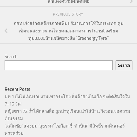
สำแดงความศักดิ์สิทธิ์
PREVIOUS STORY
กยท.เร่งสร้างเสถียรภาพเพิ่มปริมาณการใช้ในประเทศ คุม
เข้มขนส่งยางผ่านไทยคลอดมาตรการTransit เตรียม
ทุ่ม3,000ล้านผลิตยางล้อ “Greenergy Tyre”
Search
Search
Recent Posts
มท.1 ยังไม่เห็นรายงานเขากระโดง ลั่นถ้ายังเยิ่นเย้อ จะตัดสินใจใน
7-15 วัน!
หญิงชรา 72 ร่ำไห้กลางสื่อ ถูกปาทุเรียนเน่าใส่บ้าน วิงวอนขอความ
เป็นธรรม
‘เฉลิมชัย’ แจงปม ‘สุธรรม’ ไขก๊อก ชี้ ‘ทักษิณ’ มีสิทธิ์ร่วมดินเนอร์
พรรคร่วม