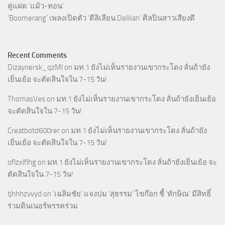
คู่แฝด ‘แม้ว-ทอน’
‘Boomerang’ เพลงเปิดตัว ‘ดีลิเลียน Delilian’ ศิลปินสาวเสียงดี
Recent Comments
Dizaynersk_qzMl
on
มท.1 ยังไม่เห็นรายงานเขากระโดง ลั่นถ้ายัง
เยิ่นเย้อ จะตัดสินใจใน 7-15 วัน!
ThomasVes
on
มท.1 ยังไม่เห็นรายงานเขากระโดง ลั่นถ้ายังเยิ่นเย้อ
จะตัดสินใจใน 7-15 วัน!
Creatbotd600rer
on
มท.1 ยังไม่เห็นรายงานเขากระโดง ลั่นถ้ายัง
เยิ่นเย้อ จะตัดสินใจใน 7-15 วัน!
oflzxlflhg
on
มท.1 ยังไม่เห็นรายงานเขากระโดง ลั่นถ้ายังเยิ่นเย้อ จะ
ตัดสินใจใน 7-15 วัน!
tjhhhzvvyd
on
‘เฉลิมชัย’ แจงปม ‘สุธรรม’ ไขก๊อก ชี้ ‘ทักษิณ’ มีสิทธิ์
ร่วมดินเนอร์พรรคร่วม