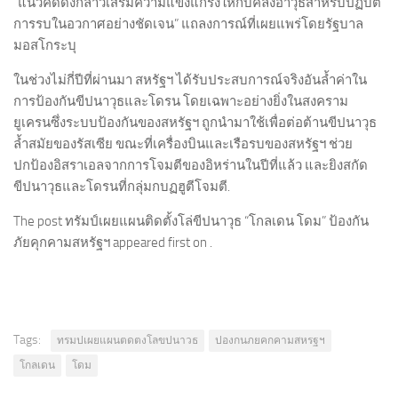
“แนวคิดดังกล่าวเสริมความแข็งแกร่งให้กับคลังอาวุธสำหรับปฏิบัติ
การรบในอวกาศอย่างชัดเจน” แถลงการณ์ที่เผยแพร่โดยรัฐบาล
มอสโกระบุ
ในช่วงไม่กี่ปีที่ผ่านมา สหรัฐฯ ได้รับประสบการณ์จริงอันล้ำค่าใน
การป้องกันขีปนาวุธและโดรน โดยเฉพาะอย่างยิ่งในสงคราม
ยูเครนซึ่งระบบป้องกันของสหรัฐฯ ถูกนำมาใช้เพื่อต่อต้านขีปนาวุธ
ล้ำสมัยของรัสเซีย ขณะที่เครื่องบินและเรือรบของสหรัฐฯ ช่วย
ปกป้องอิสราเอลจากการโจมตีของอิหร่านในปีที่แล้ว และยิงสกัด
ขีปนาวุธและโดรนที่กลุ่มกบฏฮูตีโจมตี.
The post ทรัมป์เผยแผนติดตั้งโล่ขีปนาวุธ “โกลเดน โดม” ป้องกัน
ภัยคุกคามสหรัฐฯ appeared first on .
Tags:
ทรมปเผยแผนตดตงโลขปนาวธ
ปองกนภยคกคามสหรฐฯ
โกลเดน
โดม