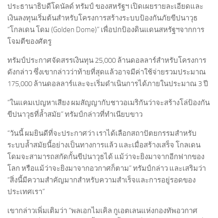
ประธานาธิบดีโดนัลด์ ทรัมป์ ของสหรัฐฯ เปิดเผยรายละเอียดและ
เงินลงทุนเริ่มต้นสำหรับโครงการสร้างระบบป้องกันภัยขีปนาวุธ
“โกลเดน โดม (Golden Dome)” เพื่อปกป้องดินแดนสหรัฐฯจากการ
โจมตีของศัตรู
ทรัมป์ประกาศจัดสรรเงินทุน 25,000 ล้านดอลลาร์สำหรับโครงการ
ดังกล่าว ซึ่งเขากล่าวว่าท้ายที่สุดแล้วอาจมีค่าใช้จ่ายรวมประมาณ
175,000 ล้านดอลลาร์และจะเริ่มดำเนินการได้ภายในประมาณ 3 ปี
“ในแคมเปญหาเสียง ผมสัญญากับชาวอเมริกันว่าจะสร้างโล่ป้องกัน
ขีปนาวุธที่ล้ำสมัย” ทรัมป์กล่าวที่ทำเนียบขาว
“วันนี้ ผมยินดีที่จะประกาศว่า เราได้เลือกสถาปัตยกรรมสำหรับ
ระบบล้ำสมัยนี้อย่างเป็นทางการแล้ว และเมื่อสร้างเสร็จ โกลเดน
โดมจะสามารถสกัดกั้นขีปนาวุธได้ แม้ว่าจะยิงมาจากอีกฟากของ
โลก หรือแม้ว่าจะยิงมาจากอวกาศก็ตาม” ทรัมป์กล่าว และเสริมว่า
“สิ่งนี้มีความสำคัญมากสำหรับความสำเร็จและการอยู่รอดของ
ประเทศเรา”
เขากล่าวเพิ่มเติมว่า “พลเอกไมเคิล กูเอตเลนแห่งกองทัพอวกาศ