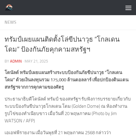
Skip to content
NEWS
ทรัมป์เผยแผนติดตั้งโล่ขีปนาวุธ “โกลเดน
โดม” ป้องกันภัยคุกคามสหรัฐฯ
BY
ADMIN
·
MAY 21, 2025
โดนัลด์ ทรัมป์เผยแผนสร้างระบบป้องกันภัยขีปนาวุธ “โกลเดน
โดม” ด้วยเงินลงทุนรวม 175,000 ล้านดอลลาร์ เพื่อปกป้องดินแดน
สหรัฐฯจากการคุกคามของศัตรู
ประธานาธิบดีโดนัลด์ ทรัมป์ ของสหรัฐฯ รับฟังการบรรยายเกี่ยวกับ
ระบบป้องกันขีปนาวุธโกลเดน โดม (Golden Dome) ณ ห้องทำงาน
รูปไข่ของทำเนียบขาว เมื่อวันที่ 20 พฤษภาคม (Photo by Jim
WATSON / AFP)
เอเอฟพีรายงาน เมื่อวันพุธที่ 21 พฤษภาคม 2568 กล่าวว่า