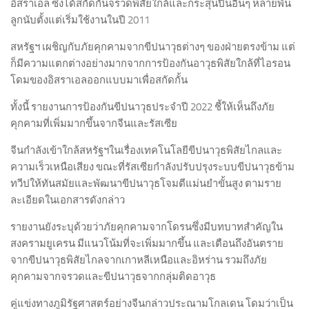
อิสราเอล ซึ่งได้สกัดกั้นจรวดพิสัยใกล้และกระสุนปืนอื่นๆ หลายพัน
ลูกนับตั้งแต่เริ่มใช้งานในปี 2011
สหรัฐฯ เผชิญกับภัยคุกคามจากขีปนาวุธต่างๆ ของฝ่ายตรงข้าม แต่
ก็มีความแตกต่างอย่างมากจากการป้องกันอาวุธพิสัยใกล้ที่ไอรอน
โดมของอิสราเอลออกแบบมาเพื่อสกัดกั้น
ทั้งนี้ รายงานการป้องกันขีปนาวุธประจำปี 2022 ชี้ให้เห็นถึงภัย
คุกคามที่เพิ่มมากขึ้นจากจีนและรัสเซีย
จีนกำลังเข้าใกล้สหรัฐฯในเรื่องเทคโนโลยีขีปนาวุธพิสัยไกลและ
ความเร็วเหนือเสียง ขณะที่รัสเซียกำลังปรับปรุงระบบขีปนาวุธข้าม
ทวีปให้ทันสมัยและพัฒนาขีปนาวุธโจมตีแม่นยำขั้นสูง ตามราย
ละเอียดในเอกสารดังกล่าว
รายงานยังระบุด้วยว่าภัยคุกคามจากโดรนซึ่งมีบทบาทสำคัญใน
สงครามยูเครน มีแนวโน้มที่จะเพิ่มมากขึ้น และเตือนถึงอันตราย
จากขีปนาวุธพิสัยไกลจากเกาหลีเหนือและอิหร่าน รวมถึงภัย
คุกคามจากจรวดและขีปนาวุธจากกลุ่มติดอาวุธ
คู่แข่งทางภูมิรัฐศาสตร์อย่างจีนกล่าวประณามโกลเดน โดมว่าเป็น