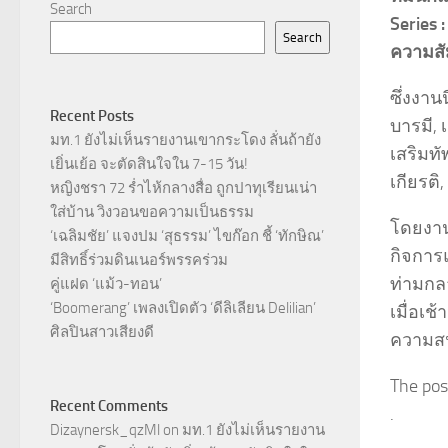
Search
Series 
Search
ความสัม
ซึ่งงาน
Recent Posts
บารมี, 
มท.1 ยังไม่เห็นรายงานเขากระโดง ลั่นถ้ายัง
เสริมทั
เยิ่นเย้อ จะตัดสินใจใน 7-15 วัน!
เกียรติ
หญิงชรา 72 ร่ำไห้กลางสื่อ ถูกปาทุเรียนเน่า
ใส่บ้าน วิงวอนขอความเป็นธรรม
โดยงาน
‘เฉลิมชัย’ แจงปม ‘สุธรรม’ ไขก๊อก ชี้ ‘ทักษิณ’
กิจการแ
มีสิทธิ์ร่วมดินเนอร์พรรคร่วม
ท่ามกล
คู่แฝด ‘แม้ว-ทอน’
‘Boomerang’ เพลงเปิดตัว ‘ดีลิเลียน Delilian’
เมื่อเช
ศิลปินสาวเสียงดี
ความสน
The pos
Recent Comments
.
Dizaynersk_qzMl
on
มท.1 ยังไม่เห็นรายงาน