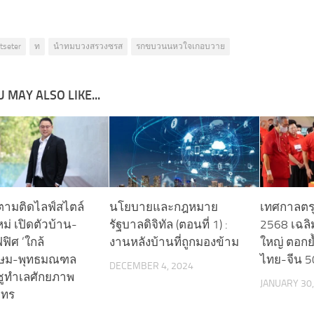
etseter
ท
นำทมบวงสรวงซรส
รกขบวนนหวใจเกอบวาย
 MAY ALSO LIKE...
 ตามติดไลฟ์สไตล์
นโยบายและกฎหมาย
เทศกาลตร
หม่ เปิดตัวบ้าน-
รัฐบาลดิจิทัล (ตอนที่ 1) :
2568 เฉลิ
ิศ ‘ใกล้
งานหลังบ้านที่ถูกมองข้าม
ใหญ่ ตอกย
กษม-พุทธมณฑล
ไทย-จีน 50
DECEMBER 4, 2024
ชูทำเลศักยภาพ
JANUARY 30,
าทร