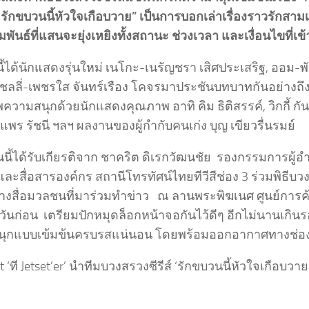
: รักขบวนนี้หัวใจเกือบวาย” เป็นการบอกเล่าเรื่องราวรักสา
พันธ์ที่แสนจะยุ่งเหยิงทั้งสถานะ ช่วงเวลา และเงื่อนไขที่เ
นี้ได้นักแสดงรุ่นใหม่ เนโกะ-เนรัญชรา เสิศประเสริฐ, ออม
เชลลี่-เพชรใส จันทร์เรือง โคจรมาประชันบทบาทกันอย่างถึง
พความสนุกด้วยนักแสดงคุณภาพ อาทิ คิม ธิติสรรค์, วิกกี้ กัน
, แพร รัชนี ฯลฯ ผลงานของผู้กำกับคนเก่ง บุญ เขียวรื่นรมย์
นี้ได้รับเกียรติจาก ชาคริต ดิเรกวัฒนชัย รองกรรมการผู้
ละสื่อสารองค์กร สถานีโทรทัศน์ไทยทีวีสีช่อง 3 ร่วมพิธีบวง
างสื่อมวลชนที่มาร่วมทำข่าว ณ ลานพระพิฆเนศ ศูนย์การค้า
้าวันก่อน เตรียมปักหมุดล็อกหน้าจอกันไว้ดีๆ อีกไม่นานเกิ
ุกแบบเข้มข้นครบรสแน่นอน โดยพร้อมออกอากาศทางช่อง 3 
t ‘ที Jetset’er’ นำทีมบวงสรวงซีรีส์ ‘รักขบวนนี้หัวใจเกือบวาย’