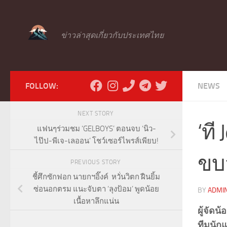
Skip to content
ข่าวล่าสุดเกี่ยวกับประเทศไทย
FOLLOW:
NEWS
NEXT STORY
‘ที
แฟนๆร่วมชม ‘GELBOYS’ ตอนจบ ‘นิว-
ไป๊ป-พีเจ-เลออน’ โชว์เซอร์ไพรส์เพียบ!
ขบว
PREVIOUS STORY
ชี้ศึกซักฟอก นายกฯอิ๊งค์ หวั่นวิตก ฝืนยิ้ม
ซ่อนอกตรม แนะจับตา ‘ลุงป้อม’ พูดน้อย
BY
ADMI
เนื้อหาลึกแน่น
ผู้จัดน
ทีมนักแ