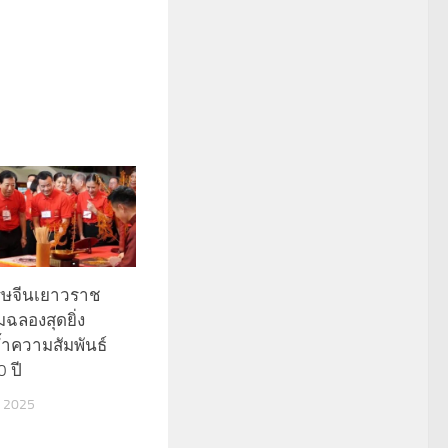
ุษจีนเยาวราช
มฉลองสุดยิ่ง
้ำความสัมพันธ์
 ปี
 2025