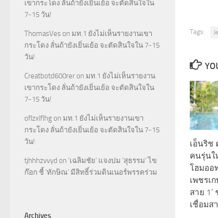
เขากระโดง ลั่นถ้ายังเยิ่นเย้อ จะตัดสินใจใน
7-15 วัน!
Tags:
J
ThomasVes
on
มท.1 ยังไม่เห็นรายงานเขา
กระโดง ลั่นถ้ายังเยิ่นเย้อ จะตัดสินใจใน 7-15
วัน!
YOU
Creatbotd600rer
on
มท.1 ยังไม่เห็นรายงาน
เขากระโดง ลั่นถ้ายังเยิ่นเย้อ จะตัดสินใจใน
7-15 วัน!
oflzxlflhg
on
มท.1 ยังไม่เห็นรายงานเขา
กระโดง ลั่นถ้ายังเยิ่นเย้อ จะตัดสินใจใน 7-15
วัน!
เอ็นริช
คนรุ่นใ
tjhhhzvvyd
on
‘เฉลิมชัย’ แจงปม ‘สุธรรม’ ไข
โฮมออฟฟ
ก๊อก ชี้ ‘ทักษิณ’ มีสิทธิ์ร่วมดินเนอร์พรรคร่วม
เพชรเ
สาย 1’ 
เชื่อมส
Archives