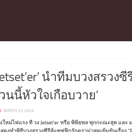
 Jetset’er’ นำทีมบวงสรวงซีรีส
นนี้หัวใจเกือบวาย’
N
·
MARCH 23, 2025
้องใหม่ไฟแรง ที วง Jetset’er หรือ พิพิธพล พุกกะณะสุต และ 
สดงทำพิธีบวงสรวงซีรีส์แซฟฟิกรักดราม่าสุดเข้มข้นเรื่อง “R