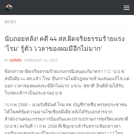
Skip to content
NEWS
นับถอยหลัง! คดี 44 สส.ผิดจริยธรรมร้ายแรง
’โรม‘ รู้ตัว ‘เวลาของผมมีอีกไม่มาก‘
BY
ADMIN
·
FEBRUARY 14, 2025
ข้อกล่าวหาผิดจริยธรรมร้ายแรงกรณีเสนอแก้มาตรา 112 ‘ป.ป.ช.’
ส่งถึงมือ 44 สส.แล้ว ‘โรม’ ยืนกรานไม่มีกฎหมายห้ามเสนอแก้ไข แต่
บอก ‘เวลาของผมคงจะมีอีกไม่มาก’ แขวะ ‘สุชาติ’ ยินดีด้วยได้รับ
โปรดเกล้าฯ เป็นประธานป.ป.ช
14 ก.พ 2568 – นายรังสิมันต์ โรม สส. บัญชีรายชื่อ พรรคประชาชน
ได้โพสต์ข้อความผ่านโซเชียลมีเดีย หลังได้รับเอกสารจาก
สำนักงานคณะกรรมการป้องกันและปราบปรามการทุจริตแห่งชาติ
(ป.ป.ช.) ลงวันที่ 11 ก.พ. 2568 ที่เชิญเขาเข้ารับทราบข้อกล่าวหา
กรณีการเสนอร่างแก้ไขประมวลกฎหมายอาญามาตรา 112 โดย