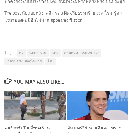
ปกครองระบบประชาธิปไตย อันมีพระมหากษัตริย์ทรงเป็นประมุข
The post นับถอยหลัง! คดี 44 สส.ผิดจริยธรรมร้ายแรง ’โรม‘ รู้ตัว
‘เวลาของผมมีอีกไม่มาก‘ appeared first on .
Tags:
คด
นบถอยหลง
รตว
สส.ผดจรยธรรมรายแรง
เวลาของผมมอกไมมาก
โรม
YOU MAY ALSO LIKE...
คนร้ายชักปืน จี้พนง.ร้าน
‘จิม แคร์รีย์’ หวนคืนจอ เพราะ