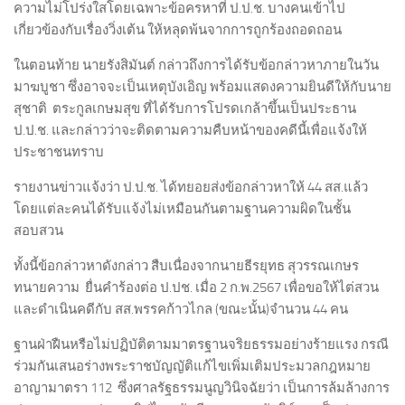
ความไม่โปร่งใสโดยเฉพาะข้อครหาที่ ป.ป.ช. บางคนเข้าไป
เกี่ยวข้องกับเรื่องวิ่งเต้น ให้หลุดพ้นจากการถูกร้องถอดถอน
ในตอนท้าย นายรังสิมันต์ กล่าวถึงการได้รับข้อกล่าวหาภายในวัน
มาฆบูชา ซึ่งอาจจะเป็นเหตุบังเอิญ พร้อมแสดงความยินดีให้กับนาย
สุชาติ ตระกูลเกษมสุข ที่ได้รับการโปรดเกล้าขึ้นเป็นประธาน
ป.ป.ช. และกล่าวว่าจะติดตามความคืบหน้าของคดีนี้เพื่อแจ้งให้
ประชาชนทราบ
รายงานข่าวแจ้งว่า ป.ป.ช. ได้ทยอยส่งข้อกล่าวหาให้ 44 สส.แล้ว
โดยแต่ละคนได้รับแจ้งไม่เหมือนกันตามฐานความผิดในชั้น
สอบสวน
ทั้งนี้ข้อกล่าวหาดังกล่าว สืบเนื่องจากนายธีรยุทธ สุวรรณเกษร
ทนายความ ยื่นคำร้องต่อ ป.ปช. เมื่อ 2 ก.พ.2567 เพื่อขอให้ไต่สวน
และดำเนินคดีกับ สส.พรรคก้าวไกล (ขณะนั้น)จำนวน 44 คน
ฐานฝ่าฝืนหรือไม่ปฏิบัติตามมาตรฐานจริยธรรมอย่างร้ายแรง กรณี
ร่วมกันเสนอร่างพระราชบัญญัติแก้ไขเพิ่มเติมประมวลกฎหมาย
อาญามาตรา 112 ซึ่งศาลรัฐธรรมนูญวินิจฉัยว่า เป็นการล้มล้างการ