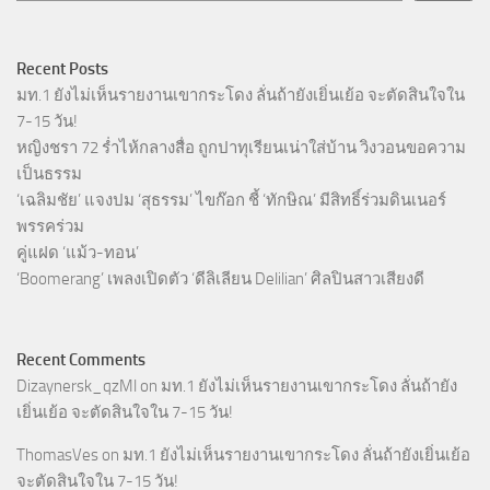
Recent Posts
มท.1 ยังไม่เห็นรายงานเขากระโดง ลั่นถ้ายังเยิ่นเย้อ จะตัดสินใจใน
7-15 วัน!
หญิงชรา 72 ร่ำไห้กลางสื่อ ถูกปาทุเรียนเน่าใส่บ้าน วิงวอนขอความ
เป็นธรรม
‘เฉลิมชัย’ แจงปม ‘สุธรรม’ ไขก๊อก ชี้ ‘ทักษิณ’ มีสิทธิ์ร่วมดินเนอร์
พรรคร่วม
คู่แฝด ‘แม้ว-ทอน’
‘Boomerang’ เพลงเปิดตัว ‘ดีลิเลียน Delilian’ ศิลปินสาวเสียงดี
Recent Comments
Dizaynersk_qzMl
on
มท.1 ยังไม่เห็นรายงานเขากระโดง ลั่นถ้ายัง
เยิ่นเย้อ จะตัดสินใจใน 7-15 วัน!
ThomasVes
on
มท.1 ยังไม่เห็นรายงานเขากระโดง ลั่นถ้ายังเยิ่นเย้อ
จะตัดสินใจใน 7-15 วัน!