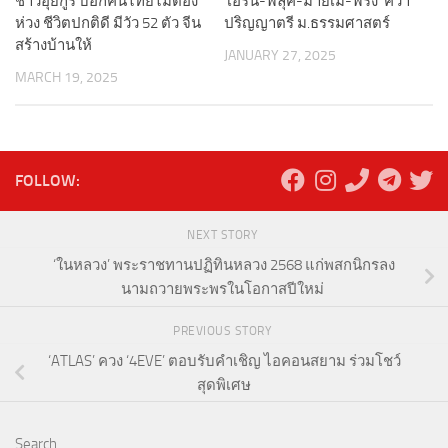
ชาวอุยกูร์ บอกคนไทยไม่ต้อง
‘เอิร์น-ฟลุ๊ค-มายเม่-ฟรัง’ คว้า
ห่วง ชีวิตปกติดี มีวัว 52 ตัว จีน
ปริญญาตรี ม.ธรรมศาสตร์
สร้างบ้านให้
JANUARY 27, 2025
MARCH 19, 2025
FOLLOW:
NEXT STORY
‘ในหลวง’ พระราชทานปฏิทินหลวง 2568 แก่พสกนิกรลง
นามถวายพระพรในโอกาสปีใหม่
PREVIOUS STORY
‘ATLAS’ ควง ‘4EVE’ ตอบรับคำเชิญ ไอคอนสยาม ร่วมโชว์
สุดพิเศษ
Search