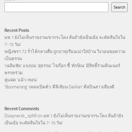
Search
Recent Posts
มท.1 ยังไม่เห็นรายงานเขากระโดง ลั่นถ้ายังเยิ่นเย้อ จะตัดสินใจใน
7-15 วัน!
หญิงชรา 72 ร่ำไห้กลางสื่อ ถูกปาทุเรียนเน่าใส่บ้าน วิงวอนขอความ
เป็นธรรม
‘เฉลิมชัย’ แจงปม ‘สุธรรม’ ไขก๊อก ชี้ ‘ทักษิณ’ มีสิทธิ์ร่วมดินเนอร์
พรรคร่วม
คู่แฝด ‘แม้ว-ทอน’
‘Boomerang’ เพลงเปิดตัว ‘ดีลิเลียน Delilian’ ศิลปินสาวเสียงดี
Recent Comments
Dizaynersk_qzMl
on
มท.1 ยังไม่เห็นรายงานเขากระโดง ลั่นถ้ายัง
เยิ่นเย้อ จะตัดสินใจใน 7-15 วัน!