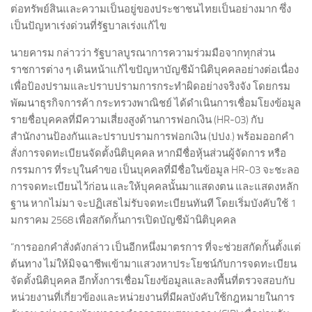
ต่อทรัพย์สินและความเป็นอยู่ของประชาชนไทยเป็นอย่างมาก ซึ่ง
เป็นปัญหาเร่งด่วนที่รัฐบาลเร่งแก้ไข
นายคารม กล่าวว่า รัฐบาลบูรณาการความร่วมมือจากทุกส่วน
ราชการต่าง ๆ เดินหน้าแก้ไขปัญหาบัญชีม้านิติบุคคลอย่างต่อเนื่อง
เพื่อป้องปรามและปราบปรามการกระทำผิดอย่างจริงจัง โดยกรม
พัฒนาธุรกิจการค้า กระทรวงพาณิชย์ ได้ดำเนินการเชื่อมโยงข้อมูล
รายชื่อบุคคลที่มีความเสี่ยงสูงด้านการฟอกเงิน (HR-03) กับ
สำนักงานป้องกันและปราบปรามการฟอกเงิน (ปปง.) พร้อมออกคำ
สั่งการจดทะเบียนจัดตั้งนิติบุคคล หากมีชื่อหุ้นส่วนผู้จัดการ หรือ
กรรมการ ที่ระบุในคำขอ เป็นบุคคลที่มีชื่อในข้อมูล HR-03 จะชะลอ
การจดทะเบียนไว้ก่อน และให้บุคคลนั้นมาแสดงตน และแสดงหลัก
ฐาน หากไม่มา จะปฏิเสธไม่รับจดทะเบียนทันที โดยเริ่มบังคับใช้ 1
มกราคม 2568 เพื่อสกัดกั้นการเปิดบัญชีม้านิติบุคคล
“การออกคำสั่งดังกล่าว เป็นอีกหนึ่งมาตรการ ที่จะช่วยสกัดกั้นตั้งแต่
ต้นทาง ไม่ให้มิจฉาชีพเข้ามาแสวงหาประโยชน์กับการจดทะเบียน
จัดตั้งนิติบุคคล อีกทั้งการเชื่อมโยงข้อมูลและลงพื้นที่ตรวจสอบกับ
หน่วยงานที่เกี่ยวข้องและหน่วยงานที่มีผลบังคับใช้กฎหมายในการ