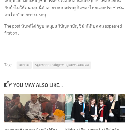
จับกุม อย่างกองบัญชาการตำรวจสอบสวนกลาง (CIB) เพื่อช่วยกัน
ยับยั้งไม่ให้คนกลุ่มนี้ทำลายระบบเศรษฐกิจของไทยและประชาชน
คนไทย” นายคารมระบุ
The post นับหนึ่ง! รัฐบาลลุยแก้ปัญหาบัญชีม้านิติบุคคล appeared
first on .
Tags:
นบหนง
รฐบาลลยแกปญหาบญชมานตบคคล
YOU MAY ALSO LIKE...