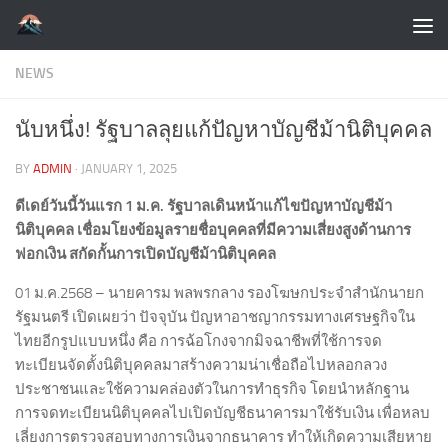
Skip to content
NEWS
นับหนึ่ง! รัฐบาลลุยแก้ปัญหาบัญชีม้านิติบุคคล
BY
ADMIN
·
JANUARY 1, 2025
ดีเดย์วันนี้วันแรก 1 ม.ค. รัฐบาลเดินหน้าแก้ไขปัญหาบัญชีม้า
นิติบุคคล เชื่อมโยงข้อมูลรายชื่อบุคคลที่มีความเสี่ยงสูงด้านการ
ฟอกเงิน สกัดกั้นการเปิดบัญชีม้านิติบุคคล
01 ม.ค.2568 – นายคารม พลพรกลาง รองโฆษกประจำสำนักนายก
รัฐมนตรี เปิดเผยว่า ปัจจุบัน ปัญหาอาชญากรรมทางเศรษฐกิจใน
ไทยอีกรูปแบบหนึ่ง คือ การฉ้อโกงจากมิจฉาชีพที่ใช้การจด
ทะเบียนจัดตั้งนิติบุคคลมาสร้างความน่าเชื่อถือไปหลอกลวง
ประชาชนและใช้ความคล่องตัวในการทำธุรกิจ โดยนำหลักฐาน
การจดทะเบียนนิติบุคคลไปเปิดบัญชีธนาคารมาใช้รับเงิน เพื่อหลบ
เลี่ยงการตรวจสอบทางการเงินจากธนาคาร ทำให้เกิดความเสียหาย