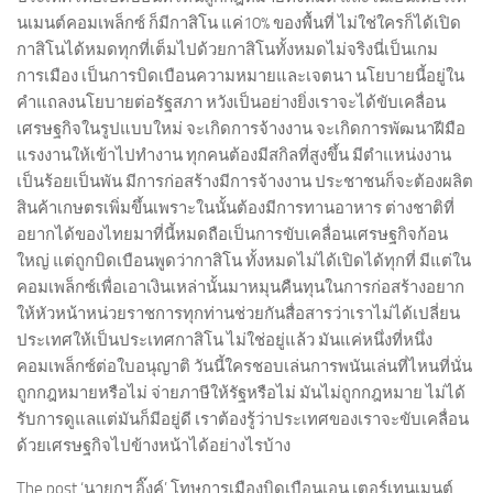
นเมนต์คอมเพล็กซ์ ก็มีกาสิโน แค่10% ของพื้นที่ ไม่ใช่ใครก็ได้เปิด
กาสิโนได้หมดทุกที่เต็มไปด้วยกาสิโนทั้งหมดไม่จริงนี่เป็นเกม
การเมือง เป็นการบิดเบือนความหมายและเจตนา นโยบายนี้อยู่ใน
คำแถลงนโยบายต่อรัฐสภา หวังเป็นอย่างยิ่งเราจะได้ขับเคลื่อน
เศรษฐกิจในรูปแบบใหม่ จะเกิดการจ้างงาน จะเกิดการพัฒนาฝีมือ
แรงงานให้เข้าไปทำงาน ทุกคนต้องมีสกิลที่สูงขึ้น มีตำแหน่งงาน
เป็นร้อยเป็นพัน มีการก่อสร้างมีการจ้างงาน ประชาชนก็จะต้องผลิต
สินค้าเกษตรเพิ่มขึ้นเพราะในนั้นต้องมีการทานอาหาร ต่างชาติที่
อยากได้ของไทยมาที่นี้หมดถือเป็นการขับเคลื่อนเศรษฐกิจก้อน
ใหญ่ แต่ถูกบิดเบือนพูดว่ากาสิโน ทั้งหมดไม่ได้เปิดได้ทุกที่ มีแต่ใน
คอมเพล็กซ์เพื่อเอาเงินเหล่านั้นมาหมุนคืนทุนในการก่อสร้างอยาก
ให้หัวหน้าหน่วยราชการทุกท่านช่วยกันสื่อสารว่าเราไม่ได้เปลี่ยน
ประเทศให้เป็นประเทศกาสิโน ไม่ใช่อยู่แล้ว มันแค่หนึ่งที่หนึ่ง
คอมเพล็กซ์ต่อใบอนุญาติ วันนี้ใครชอบเล่นการพนันเล่นที่ไหนที่นั่น
ถูกกฎหมายหรือไม่ จ่ายภาษีให้รัฐหรือไม่ มันไม่ถูกกฎหมาย ไม่ได้
รับการดูแลแต่มันก็มีอยู่ดี เราต้องรู้ว่าประเทศของเราจะขับเคลื่อน
ด้วยเศรษฐกิจไปข้างหน้าได้อย่างไรบ้าง
The post ‘นายกฯ อิ๊งค์’ โทษการเมืองบิดเบือนเอน เตอร์เทนเมนต์