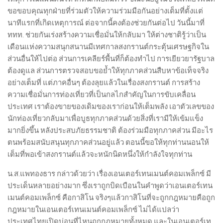
ขอขอบคุณทุกฝ่ายที่ร่วมตัวให้ความร่วมมือกันอย่างเต็มที่ตั้งแต่
นาทีแรกที่เกิดเหตุการณ์ ต่อจากนี้คงต้องช่วยกันต่อไป วันนี้มาที่
ททท. ช่วยกันเร่งสร้างความเชื่อมั่นให้กลับมา ให้ต่างชาติรู้ว่าเป็น
เดือนแห่งความสนุกสนานมีเทศกาลสงกรานต์กระตุ้นเศรษฐกิจใน
ส่วนอื่นให้ไปต่อ ส่วนการเคลียร์พื้นที่ก็ต้องทำไป การเยียวยารัฐบาล
ต้องดูแล ส่วนการตรวจสอบขอย้ำให้ทุกภาคส่วนสืบหาข้อเท็จจริง
อย่างเต็มที่ แต่ภาคอื่นๆ ต้องลุยแล้วในเรื่องสงกรานต์ การสร้าง
ความเชื่อมั่นการท่องเที่ยวที่เป็นกลไกสำคัญในการขับเคลื่อน
ประเทศ เราต้องขายของเดิมของเราก่อนให้เต็มพลัง เอาตัวเลขของ
นักท่องเที่ยวกลับมาเพื่อบูธทุกภาคส่วนด้วยสิ่งที่เรามีให้เข้มแข็ง
มากยิ่งขึ้น หลังประสบภัยธรรมชาติ ต้องร่วมมือทุกภาคส่วน มีอะไร
ตนพร้อมสนับสนุนทุกภาคส่วนอยู่แล้ว ตอนนี้ขอให้ทุกท่านนอนให้
เต็มที่พอเข้าสงกรานต์แล้วจะหนักนิดหนึ่งให้กำลังใจทุกท่าน
น.ส.แพทองธาร กล่าวด้วยว่า เรื่องเอนเตอร์เทนเมนต์คอมเพล็กซ์ มี
ประเด็นหลายอย่างมาก ซึ่งเราถูกบิดเบือนในคำพูดว่าเอนเตอร์เทน
เมนต์คอมเพล็กซ์ คือกาสิโน จริงๆแล้วกาสิโนที่จะถูกกฎหมายคือถูก
กฎหมายในเอนเตอร์เทนเมนต์คอมเพล็กซ์ ไม่ได้แปลว่า
ประเทศไทยเปิดบ่อนที่ไหนถูกกฎหมายทั้งหมด และในเอนเตอร์เท