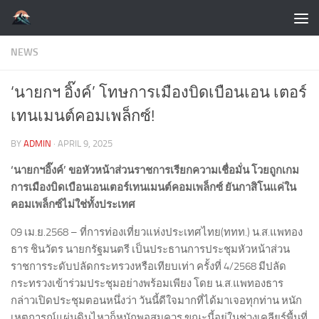
Skip to content
NEWS
‘นายกฯ อิ๊งค์’ โทษการเมืองบิดเบือนเอน เตอร์
เทนเมนต์คอมเพล็กซ์!
BY
ADMIN
·
APRIL 9, 2025
‘นายกฯอิ๊งค์’ ขอหัวหน้าส่วนราชการเรียกความเชื่อมั่น โวยถูกเกม
การเมืองบิดเบือนเอนเตอร์เทนเมนต์คอมเพล็กซ์ ยันกาสิโนแค่ใน
คอมเพล็กซ์ไม่ใช่ทั้งประเทศ
09 เม.ย.2568 – ที่การท่องเที่ยวแห่งประเทศไทย(ททท.) น.ส.แพทอง
ธาร ชินวัตร นายกรัฐมนตรี เป็นประธานการประชุมหัวหน้าส่วน
ราชการระดับปลัดกระทรวงหรือเทียบเท่า ครั้งที่ 4/2568 มีปลัด
กระทรวงเข้าร่วมประชุมอย่างพร้อมเพียง โดย น.ส.แพทองธาร
กล่าวเปิดประชุมตอนหนึ่งว่า วันนี้ดีใจมากที่ได้มาเจอทุกท่าน หนัก
เหตุการณ์แผ่นดินไหวก็หนักพอสมควร ขณะนี้อยู่ในช่วงเคลียร์พื้นที่