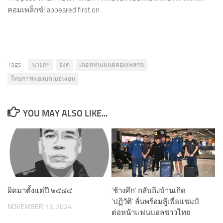
คอมเพล็กซ์! appeared first on .
Tags:
นายกฯ
องค
เตอรเทนเมนตคอมเพลกซ
โทษการเมองบดเบอนเอน
YOU MAY ALSO LIKE...
ผิดมาตั้งแต่ปี ๒๕๔๔
‘ช้างศึก’ กลับถึงบ้านเกิด
‘ปฏิวัติ’ ลั่นพร้อมสู้เพื่อแชมป์
NOVEMBER 13, 2024
ต่อหน้าแฟนบอลชาวไทย