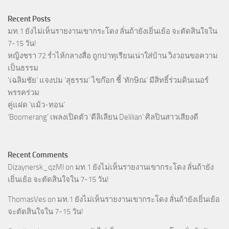
Recent Posts
มท.1 ยังไม่เห็นรายงานเขากระโดง ลั่นถ้ายังเยิ่นเย้อ จะตัดสินใจใน
7-15 วัน!
หญิงชรา 72 ร่ำไห้กลางสื่อ ถูกปาทุเรียนเน่าใส่บ้าน วิงวอนขอความ
เป็นธรรม
‘เฉลิมชัย’ แจงปม ‘สุธรรม’ ไขก๊อก ชี้ ‘ทักษิณ’ มีสิทธิ์ร่วมดินเนอร์
พรรคร่วม
คู่แฝด ‘แม้ว-ทอน’
‘Boomerang’ เพลงเปิดตัว ‘ดีลิเลียน Delilian’ ศิลปินสาวเสียงดี
Recent Comments
Dizaynersk_qzMl
on
มท.1 ยังไม่เห็นรายงานเขากระโดง ลั่นถ้ายัง
เยิ่นเย้อ จะตัดสินใจใน 7-15 วัน!
ThomasVes
on
มท.1 ยังไม่เห็นรายงานเขากระโดง ลั่นถ้ายังเยิ่นเย้อ
จะตัดสินใจใน 7-15 วัน!