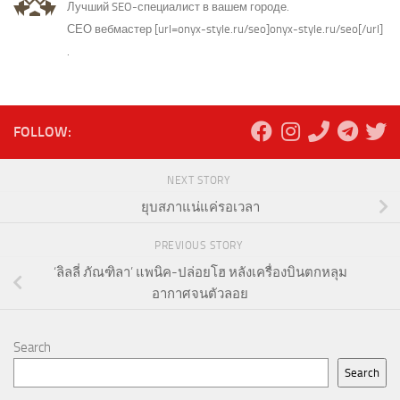
Лучший SEO-специалист в вашем городе.
СЕО вебмастер [url=onyx-style.ru/seo]onyx-style.ru/seo[/url]
.
FOLLOW:
NEXT STORY
ยุบสภาแน่แค่รอเวลา
PREVIOUS STORY
‘ลิลลี่ ภัณฑิลา’ แพนิค-ปล่อยโฮ หลังเครื่องบินตกหลุม
อากาศจนตัวลอย
Search
Search