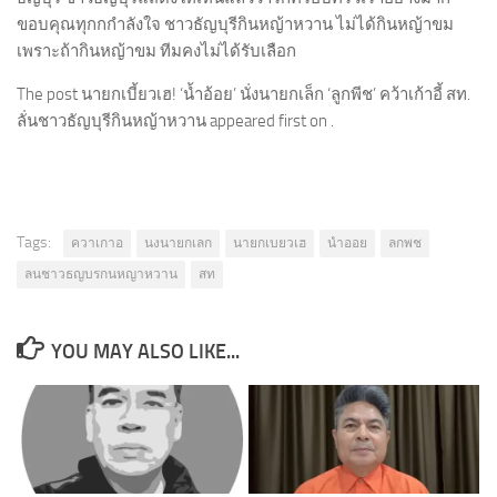
ขอบคุณทุกกกำลังใจ ชาวธัญบุรีกินหญ้าหวาน ไม่ได้กินหญ้าขม
เพราะถ้ากินหญ้าขม ทีมคงไม่ได้รับเลือก
The post นายกเบี้ยวเฮ! ‘น้ำอ้อย’ นั่งนายกเล็ก ‘ลูกพีช’ คว้าเก้าอี้ สท.
ลั่นชาวธัญบุรีกินหญ้าหวาน appeared first on .
Tags:
ควาเกาอ
นงนายกเลก
นายกเบยวเฮ
นำออย
ลกพช
ลนชาวธญบรกนหญาหวาน
สท
YOU MAY ALSO LIKE...