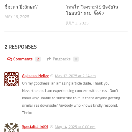
ชี้ชะตา ‘ยิ่งลักษณ์’
‘เทพไท’ วิเคราะห์ 5 ปัจจัยใน
โฉมหน้า ครม. อิ๊งค์ 2
MAY 19, 2025
JULY 3, 2025
2 RESPONSES
Comments
2
Pingbacks
0
Alphonso Helley
May 12, 2025 at 2:14 am
Oh my goodness! an amazing article dude. Thank you
Nevertheless I am experiencing concern with ur rss . Don’t
know why Unable to subscribe to it. Is there anyone getting
similar rss downside? Anybody who knows kindly respond.
Thnkx
Specialist_kdOt
May 14, 2025 at 6:00 pm