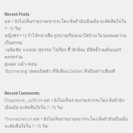
Recent Posts
มท.1 ยังไม่เห็นรายงานเขากระโดง ลั่นถ้ายังเยิ่นเย้อ จะตัดสินใจใน
7-15 วัน!
หญิงชรา 72 ร่ำไห้กลางสื่อ ถูกปาทุเรียนเน่าใส่บ้าน วิงวอนขอความ
เป็นธรรม
‘เฉลิมชัย’ แจงปม ‘สุธรรม’ ไขก๊อก ชี้ ‘ทักษิณ’ มีสิทธิ์ร่วมดินเนอร์
พรรคร่วม
คู่แฝด ‘แม้ว-ทอน’
‘Boomerang’ เพลงเปิดตัว ‘ดีลิเลียน Delilian’ ศิลปินสาวเสียงดี
Recent Comments
Dizaynersk_qzMl
on
มท.1 ยังไม่เห็นรายงานเขากระโดง ลั่นถ้ายัง
เยิ่นเย้อ จะตัดสินใจใน 7-15 วัน!
ThomasVes
on
มท.1 ยังไม่เห็นรายงานเขากระโดง ลั่นถ้ายังเยิ่นเย้อ
จะตัดสินใจใน 7-15 วัน!