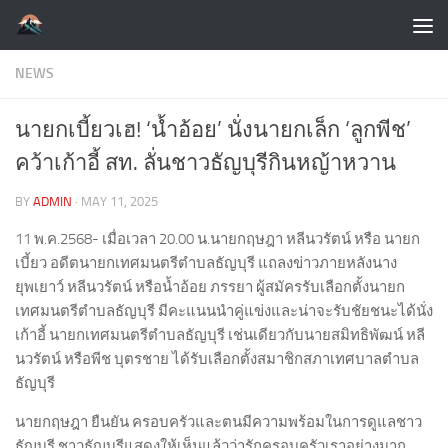
Skip to content
NEWS
นายกเบี้ยวเฮ! ‘น้ำอ้อย’ นั่งนายกเล็ก ‘ลูกพีช’
คว้าเก้าอี้ สท. ลั่นชาวธัญบุรีกินหญ้าหวาน
BY
ADMIN
·
MAY 11, 2025
11 พ.ค.2568- เมื่อเวลา 20.00 น.นายกฤษฎา หลีนวรัตน์ หรือ นายก
เบี้ยว อดีตนายกเทศมนตรีตำบลธัญบุรี แถลงข่าวภายหลังนาง
ยุพเยาว์ หลีนวรัตน์ หรือน้ำอ้อย ภรรยา ผู้สมัครรับเลือกตั้งนายก
เทศมนตรีตำบลธัญบุรี มีคะแนนนำคู่แข่งและน่าจะรับชัยชนะได้นั่ง
เก้าอี้ นายกเทศมนตรีตำบลธัญบุรี เช่นเดียวกับนายสมิทธิพัฒน์ หลี
นวรัตน์ หรือพีช บุตรชาย ได้รับเลือกตั้งสมาชิกสภาเทศบาลตำบล
ธัญบุรี
นายกฤษฎา ยืนยัน ครอบครัวและตนมีความพร้อมในการดูแลชาว
ธัญบุรี ชาวธัญบุรีแสดงให้เห็นแล้วว่ารักครอบครัวเราอย่างมาก