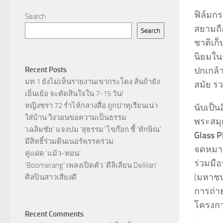
ฟิล์มก
Search
สยามถื
Search
ชาติเก็
นิยมใน
ปกเกล้
Recent Posts
มท.1 ยังไม่เห็นรายงานเขากระโดง ลั่นถ้ายัง
สมัย ร
เยิ่นเย้อ จะตัดสินใจใน 7-15 วัน!
หญิงชรา 72 ร่ำไห้กลางสื่อ ถูกปาทุเรียนเน่า
นับเป็
ใส่บ้าน วิงวอนขอความเป็นธรรม
พระสมุ
‘เฉลิมชัย’ แจงปม ‘สุธรรม’ ไขก๊อก ชี้ ‘ทักษิณ’
Glass P
มีสิทธิ์ร่วมดินเนอร์พรรคร่วม
จดหมายเ
คู่แฝด ‘แม้ว-ทอน’
ร่วมมือ
‘Boomerang’ เพลงเปิดตัว ‘ดีลิเลียน Delilian’
(มหาชน
ศิลปินสาวเสียงดี
การถ่าย
โครงก
Recent Comments