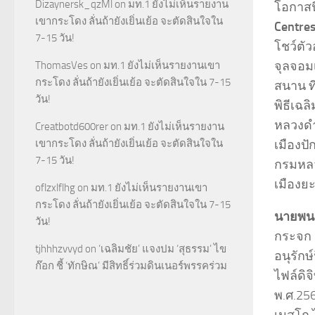
Dizaynersk_qzMl
on
มท.1 ยังไม่เห็นรายงาน
โอกาสน
เขากระโดง ลั่นถ้ายังเยิ่นเย้อ จะตัดสินใจใน
Centres
7-15 วัน!
โชว์ตั
จุลจอม
ThomasVes
on
มท.1 ยังไม่เห็นรายงานเขา
กระโดง ลั่นถ้ายังเยิ่นเย้อ จะตัดสินใจใน 7-15
สนาน ท
วัน!
พิธีเฉ
หลวงดำ
Creatbotd600rer
on
มท.1 ยังไม่เห็นรายงาน
เมืองป
เขากระโดง ลั่นถ้ายังเยิ่นเย้อ จะตัดสินใจใน
7-15 วัน!
กรมหลว
เมืองยะ
oflzxlflhg
on
มท.1 ยังไม่เห็นรายงานเขา
กระโดง ลั่นถ้ายังเยิ่นเย้อ จะตัดสินใจใน 7-15
นายพนม
วัน!
กระจก ช
tjhhhzvvyd
on
‘เฉลิมชัย’ แจงปม ‘สุธรรม’ ไข
อนุรัก
ก๊อก ชี้ ‘ทักษิณ’ มีสิทธิ์ร่วมดินเนอร์พรรคร่วม
ไฟล์ดิจ
พ.ศ.25