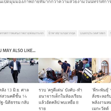
เปิดมุมมองภาพถ่ายที่มากกว่าความสวยงามในนิทรรศการคร
ทรรศการพเศษภาพถายฟลมกระจก
นำพาสยามรอดวกฤต
บนทกประวตศาสตร
 MAY ALSO LIKE...
ลัง 13 มิ.ย. ศาล
รวบ ‘ครูดีเด่น’ บังคับ-ทำ
‘พีระพันธุ์’
ต่สวนคดีชั้น 14
อนาจารเด็กในห้องเรียน
สั่งชะลอรั
รัฐ-นิติธรรม กลับ
แล้วอัดคลิป พบเหยื่อ 8
พลังงานหม
ราย
เมกะวัตต์