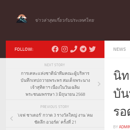
Skip to content
ข่าวล่าสุดเกี่ยวกับประเทศไทย
FOLLOW:
NEWS
NEXT STORY
นิ
การเคหะแห่งชาตินำทีมคณะผู้บริหาร
บันทึกเทปถวายพระพร สมเด็จพระนาง
เจ้าสุทิดาฯ เนื่องในวันเฉลิม
บัน
พระชนมพรรษา 3 มิถุนายน 2568
รอ
PREVIOUS STORY
‘เจฟ ชาเตอร์’ กวาด 3 รางวัลใหญ่ งาน ‘คม
ชัดลึก อวอร์ด’ ครั้งที่ 21
BY
ADMI