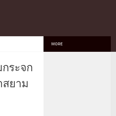
MORE
์มกระจก
พาสยาม