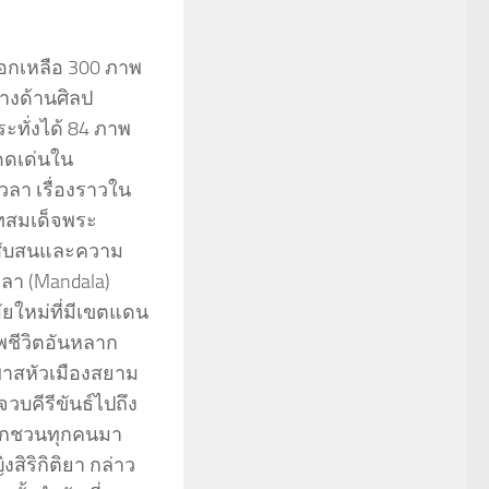
ือกเหลือ 300 ภาพ
ทางด้านศิลป
ะทั่งได้ 84 ภาพ
โดดเด่นใน
วลา เรื่องราวใน
าทสมเด็จพระ
มสับสนและความ
ลา (Mandala)
ัยใหม่ที่มีเขตแดน
พชีวิตอันหลาก
พาสหัวเมืองสยาม
วบคีรีขันธ์ไปถึง
อยากชวนทุกคนมา
ิริกิติยา กล่าว