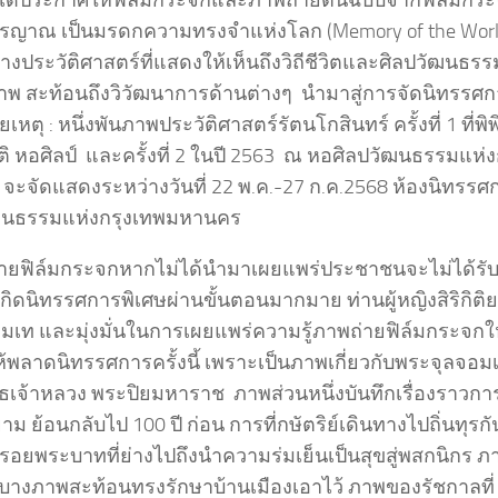
ได้ประกาศให้ฟิล์มกระจกและภาพถ่ายต้นฉบับจากฟิล์มกระ
ิรญาณ เป็นมรดกความทรงจําแห่งโลก (Memory of the World
ทางประวัติศาสตร์ที่แสดงให้เห็นถึงวิถีชีวิตและศิลปวัฒนธ
ยภาพ สะท้อนถึงวิวัฒนาการด้านต่างๆ นำมาสู่การจัดนิทรรศ
หตุ : หนึ่งพันภาพประวัติศาสตร์รัตนโกสินทร์ ครั้งที่ 1 ที่
ติ หอศิลป์ และครั้งที่ 2 ในปี 2563 ณ หอศิลปวัฒนธรรมแห
่ 3 จะจัดแสดงระหว่างวันที่ 22 พ.ค.-27 ก.ค.2568 ห้องนิทรรศ
ฒนธรรมแห่งกรุงเทพมหานคร
่ายฟิล์มกระจกหากไม่ได้นำมาเผยแพร่ประชาชนจะไม่ได้รับรู้
เกิดนิทรรศการพิเศษผ่านขั้นตอนมากมาย ท่านผู้หญิงสิริกิต
ุ่มเท และมุ่งมั่นในการเผยแพร่ความรู้ภาพถ่ายฟิล์มกระจกให
พลาดนิทรรศการครั้งนี้ เพราะเป็นภาพเกี่ยวกับพระจุลจอมเกล
ธเจ้าหลวง พระปิยมหาราช ภาพส่วนหนึ่งบันทึกเรื่องราวก
าม ย้อนกลับไป 100 ปี ก่อน การที่กษัตริย์เดินทางไปถิ่นทุรกั
ุกรอยพระบาทที่ย่างไปถึงนำความร่มเย็นเป็นสุขสู่พสกนิกร
บางภาพสะท้อนทรงรักษาบ้านเมืองเอาไว้ ภาพของรัชกาลที่ 5