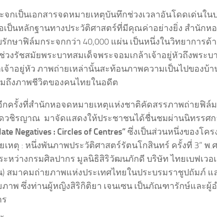
ระจกเป็นเอกสารจดหมายเหตุบันทึกช่วงเวลาอันโดดเด่นในป
อเป็นหลักฐานทางประวัติศาสตร์ที่มีคุณค่าอย่างยิ่ง สำนัก
บรักษาฟิล์มกระจกกว่า 40,000 แผ่น เป็นหนึ่งในวิทยาการด้
ช่วงรัชสมัยพระบาทสมเด็จพระจอมเกล้าเจ้าอยู่หัวถึงพระ
าเจ้าอยู่หัว ภาพถ่ายเหล่านั้นสะท้อนภาพความเป็นไปของบ้า
วมถึงภาพชีวิตของคนไทยในอดีต
นอีกครั้งที่สำนักหอจดหมายเหตุแห่งชาติคัดสรรภาพถ่ายฟิล์
ดวชิรญาณ มาจัดแสดงให้ประชาชนได้ชื่นชมผ่านนิทรรศการ
late Negatives : Circles of Centres”
ซึ่งเป็นส่วนหนึ่งของโค
หตุ : หนึ่งพันภาพประวัติศาสตร์รัตนโกสินทร์ ครั้งที่ 3” พ
ระหว่างกรมศิลปากร มูลนิธิสิริวัฒนภักดี บริษัท ไทยเบฟเวอ
) สมาคมถ่ายภาพแห่งประเทศไทยในประบรมราชูปถัมภ์ และม
ภาพ ซึ่งท่านผู้หญิงสิริกิติยา เจนเซน เป็นภัณฑารักษ์และผ
าร