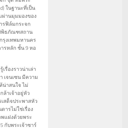
จก ชุด หอพระ
) ในฐานะที่เป็น
รรมผ่านมุมมองของ
การฟิล์มกระจก
พิพิพิธภัณฑสถาน
่งกรุงเทพมหานคร
การหลัก ชั้น 9 หอ
เรื่องราวน่าเล่า
ิยา เจนเซน มีความ
้น่าสนใจ ไม่
้าเจ้าอยู่หัว
ารเสด็จประพาสหัว
นดารไม่ใช่เรื่อง
 ภาพแฝงด้วยพระ
 กับพระเจ้าซาร์