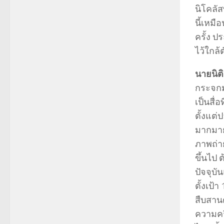
นิโคลัส
นี้เหมื
ครั้ง ป
ไว้ใกล้
นายนิติ
กระจกม
เป็นสื่
ตั้งแต่
มากมาย
ภาพถ่า
ขึ้นไป
ปัจจุบ
ตั้งเป้
สืบสานต
ความคร