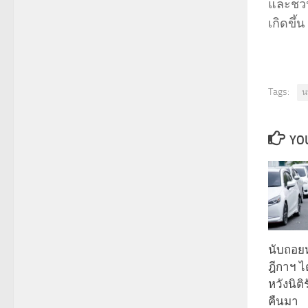
และชวน
เกิดขึ้น
Tags:
น
YOU
นับถอยห
ฎีกาฯ ไ
หวังนิติ
คืนมา