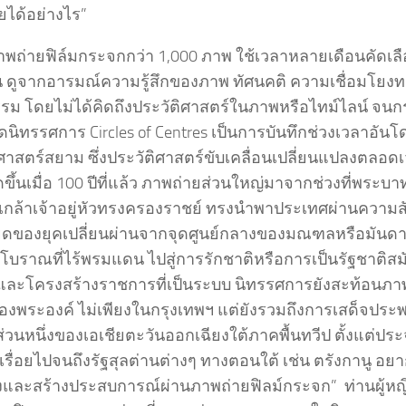
ยได้อย่างไร”
าพถ่ายฟิล์มกระจกกว่า 1,000 ภาพ ใช้เวลาหลายเดือนคัดเล
ต้น ดูจากอารมณ์ความรู้สึกของภาพ ทัศนคติ ความเชื่อมโยง
รม โดยไม่ได้คิดถึงประวัติศาสตร์ในภาพหรือไทม์ไลน์ จนกร
ดนิทรรศการ Circles of Centres เป็นการบันทึกช่วงเวลาอัน
ศาสตร์สยาม ซึ่งประวัติศาสตร์ขับเคลื่อนเปลี่ยนแปลงตลอดเ
ขึ้นเมื่อ 100 ปีที่แล้ว ภาพถ่ายส่วนใหญ่มาจากช่วงที่พระบ
เกล้าเจ้าอยู่หัวทรงครองราชย์ ทรงนำพาประเทศผ่านควา
ียดของยุคเปลี่ยนผ่านจากจุดศูนย์กลางของมณฑลหรือมันดา
โบราณที่ไร้พรมแดน ไปสู่การรักชาติหรือการเป็นรัฐชาติสม
และโครงสร้างราชการที่เป็นระบบ นิทรรศการยังสะท้อนภา
งพระองค์ ไม่เพียงในกรุงเทพฯ แต่ยังรวมถึงการเสด็จประ
ส่วนหนึ่งของเอเชียตะวันออกเฉียงใต้ภาคพื้นทวีป ตั้งแต่ประจ
เรื่อยไปจนถึงรัฐสุลต่านต่างๆ ทางตอนใต้ เช่น ตรังกานู 
งและสร้างประสบการณ์ผ่านภาพถ่ายฟิลม์กระจก” ท่านผู้หญิงส