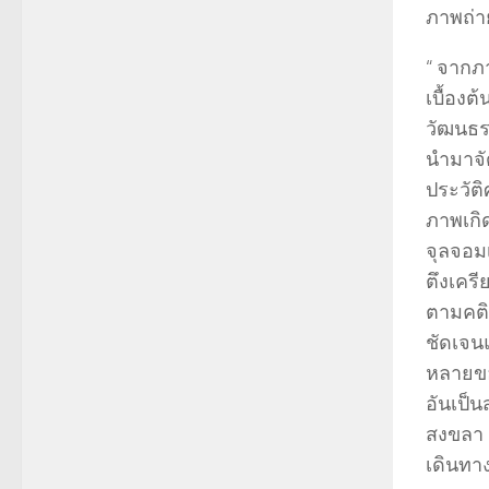
ภาพถ่า
“ จากภ
เบื้อง
วัฒนธร
นำมาจั
ประวัติ
ภาพเกิด
จุลจอม
ตึงเคร
ตามคติ
ชัดเจน
หลายขอ
อันเป็น
สงขลา 
เดินทา