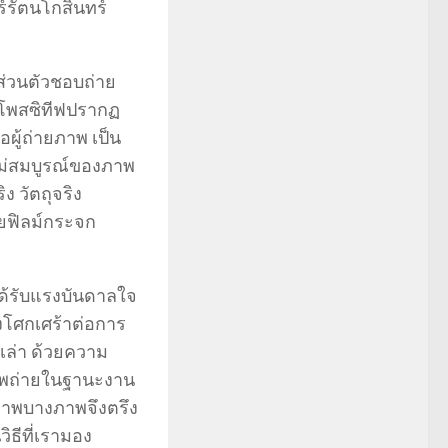
ร์รัตนโกสินทร์
ส่วนตัวชอบถ่าย
ะโพสซิทีฟปรากฏ
ผู้ถ่ายภาพ เป็น
มไม่สมบูรณ์ของภาพ
ง วัตถุจริง
ายฟิลม์กระจก
ด้รับแรงบันดาลใจ
ังโศกเศร้าต่อการ
เล่า ด้วยความ
ภาพถ่ายในฐานะงาน
ดภาพบางภาพจึงตรึง
ิธีที่เรามอง