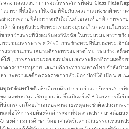
ี้ จัดงานแถลงข่าวการจัดนิทรรศการพิเศษ
”Glass Plate Nega
”
ณ พระที่นั่งอิศราวินิจฉัย พิพิธภัณฑสถานแห่งชาติ พระน
วอย่างภาพถ่ายฟิล์มกระจกที่เต็มไปด้วยเสน่ห์ อาทิ ภาพพร
เกล้าเจ้าอยู่หัวประทับพระแท่นสรงมุรธาภิเษกสนานใน
ี่ชาลาช้างพระที่นั่งอมรินทรวินิจฉัย ในพระบรมมหาราชวัง
ลิมพระชนมพรรษา พ.ศ.2448 ,ภาพช้างพระที่นั่งของพระเจ้าน
รงราชานุภาพ เสนาบดีกระทรวงมหาดไทย ระหว่างเสด็จ
ักษ์ใต้ , ภาพกระบวนวอของหม่อมและพระธิดาที่ตามเสด็จพ
งดำรงราชานุภาพ เสนาบดีกระทรวงมหาดไทย กำลังข้ามแ
ลา ระหว่างเสด็จตรวจราชการหัวเมือง ปักษ์ใต้ เมื่อ พ.ศ.2
บุตร จันทรโชติ
อธิบดีกรมศิลปากร กล่าวว่า นิทรรศการพิ
ุด หอพระสมุดวชิรญาณ จัดขึ้นเป็นครั้งที่ 3 โครงการนี้เริ
ษ์ฟิล์มกระจกโดยสำนักหอจดหมายเหตุแห่งชาติแปลงภาพจาก
ิทัลเพื่อให้การจับต้องฟิลม์กระจกที่มีความเปราะบางน้อยลง จ
60 องค์การการศึกษา วิทยาศาสตร์และวัฒนธรรมแห่งสหประ