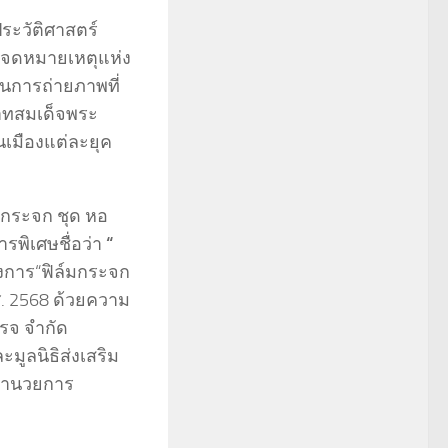
ระวัติศาสตร์
หอจดหมายเหตุแห่ง
านการถ่ายภาพที่
บาทสมเด็จพระ
นเมืองแต่ละยุค
มกระจก ชุด หอ
พิเศษชื่อว่า
“
รงการ“ฟิล์มกระจก
.ศ. 2568 ด้วยความ
เรจ จำกัด
ูลนิธิส่งเสริม
ู้อำนวยการ