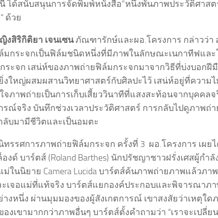
งนี้ ได้สนับสนุนการจัดพิมพ์หนังสือ”หนึ่งพันภาพประวัติศาสต
 “ ด้วย
หญิงสิริกิติยา เจนเซน
ภัณฑารักษ์และผอ.โครงการ กล่าวว่า 
ล์มกระจกเป็นฟิล์มชนิดหนึ่งที่มีภาพในลักษณะเนกาทีฟแล
ระจก เสน่ห์ของภาพถ่ายฟิล์มกระจกมาจากวิธีที่บ่งบอกฝีมือ
่ยิ่งใหญ่ผสมผสานวิทยาศาสตร์กับศิลปะไว้ เสน่ห์อยู่ที่ควา
นใจภาพถ่ายเป็นการเก็บเสี้ยววินาทีที่แสงสะท้อนจากบุคคลจริ
รณ์จริง บันทึกช่วงเวลาประวัติศาสตร์ การกลับไปดูภาพถ่
กลับมามีชีวิตและเป็นอมตะ
นิทรรศการภาพถ่ายฟิล์มกระจก ครั้งที่ 3 ผอ.โครงการ เผยไ
องด์ บาร์ตส์ (Roland Barthes) นักปรัชญาชาวฝรั่งเศสผู้กำล
ยแม่ในนิยาย Camera Lucida บาร์ตส์ค้นภาพถ่ายภาพแล้วภาพ
าจะเจอแม่ที่แท้จริง บาร์ตส์แยกองค์ประกอบและพิจารณา
ย่างหนึ่ง ผ่านมุมมองของผู้สังเกตการณ์ เขาสงสัยว่าเหตุใ
งเขามากกว่าภาพอื่นๆ บาร์ตส์ตั้งคำถามว่า “เราจะเปลี่ยนว