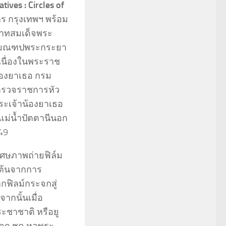
tives : Circles of
คร กรุงเทพฯ พร้อม
ะบาทสมเด็จพระ
พระมณฑปพระกระยา
 เนื่องในพระราช
้องยาเธอ กรม
ตรวจราชการหัว
ระเจ้าน้องยาเธอ
ม่น้ำปัตตานีนอก
449
เศษภาพถ่ายฟิล์ม
่มต้นจากการ
ฟิลม์กระจกสู่
ากนั้นเมื่อ
ชาชาติ หรือยู