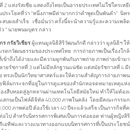
ที่ 2 แห่งรัสเซีย แสดงถึงไทยเป็นอารยประเทศไม่ใช่ใครเหยี
อนประโยคที่ว่า “หนึ่งภาพมีค่ามากกว่าคำพูดเป็นพันคำ” นิทร
ระสบผลสำเร็จ เชื่อมั่นว่า ครั้งนี้จะนำความรู้และความเพลิ
ตัว “ นายพนมบุตร กล่าว
กร กรัยวิเชียร
ผู้แทนมูลนิธิสิริวัฒนภักดี กล่าวว่า มูลนิธิฯ 
รดกวัฒนธรรมของประเทศไทย การถ่ายภาพเป็นเรื่องใกล้ต
อที่เข้าถึงได้ง่ายและมีความผูกพันกับภาพถ่าย ภาพถ่ายเข้
ปลายรัชกาลที่ 3 แต่ไม่มีหลักฐานแน่ชัด แต่สมัยรัชกาลที่ 4
 ทรงเป็นนักวิทยาศาสตร์และให้ความสำคัญการถ่ายภาพน
ยฟิล์มกระจกที่อยู่ในการดูแลของสำนักหอจดหมายเหตุแห่งชา
 ต้องสืบทอดสู่ลูกหลานผ่านเทคโนโลยีสมัยใหม่ ทำให้ไม่ต้อ
ันแสกนเป็นไฟล์ดิจิทัล 40,000 ภาพในคลัง โดยมีคณะกรร
า 1,000 ภาพต่อปี ต้องใช้เวลา 40 ปีจะแล้วเสร็จ เป็นภารกิจที่ค
่อไป สำหรับนิทรรศการพิเศษเป็นการต่อยอด ท่านผู้หญิงสิริ
ีเอทีฟและวางแนวทางออกแบบนิทรรศการที่เป็นประโยชน์ต