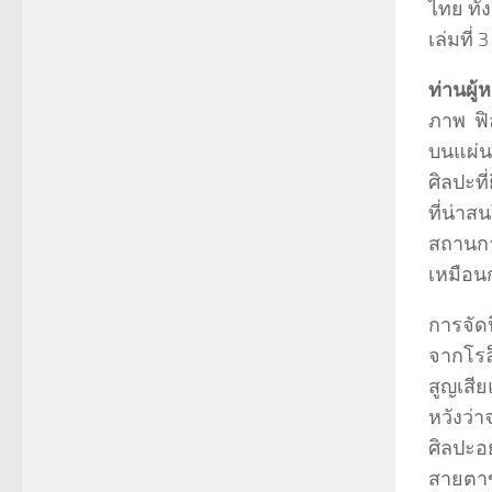
ไทย ทั้
เล่มที่ 3
ท่านผู้
ภาพ ฟิ
บนแผ่นก
ศิลปะที
ที่น่าส
สถานกา
เหมือน
การจัด
จากโรล็
สูญเสี
หวังว่
ศิลปะอ
สายตาขอ