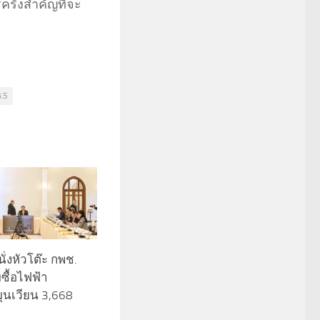
ั้งสำคัญที่จะ
ร.5
 นั่งหัวโต๊ะ กพช.
บซื้อไฟฟ้า
ุนเวียน 3,668