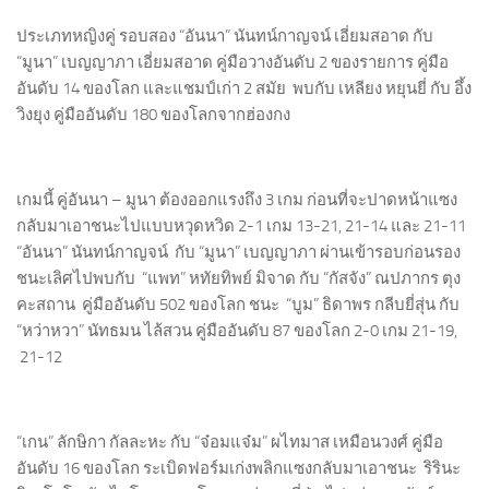
ประเภทหญิงคู่ รอบสอง “อันนา” นันทน์กาญจน์ เอี่ยมสอาด กับ
“มูนา” เบญญาภา เอี่ยมสอาด คู่มือวางอันดับ 2 ของรายการ คู่มือ
อันดับ 14 ของโลก และแชมป์เก่า 2 สมัย พบกับ เหลียง หยุนยี่ กับ อึ้ง
วิงยุง คู่มืออันดับ 180 ของโลกจากฮ่องกง
เกมนี้ คู่อันนา – มูนา ต้องออกแรงถึง 3 เกม ก่อนที่จะปาดหน้าแซง
กลับมาเอาชนะไปแบบหวุดหวิด 2-1 เกม 13-21, 21-14 และ 21-11
“อันนา” นันทน์กาญจน์ กับ “มูนา” เบญญาภา ผ่านเข้ารอบก่อนรอง
ชนะเลิศไปพบกับ “แพท” หทัยทิพย์ มิจาด กับ “กัสจัง” ณปภากร ตุง
คะสถาน คู่มืออันดับ 502 ของโลก ชนะ “บูม” ธิดาพร กลีบยี่สุ่น กับ
“หว่าหวา” นัทธมน ไล้สวน คู่มืออันดับ 87 ของโลก 2-0 เกม 21-19,
21-12
“เกน” ลักษิกา กัลละหะ กับ “จ๋อมแจ๋ม” ผไทมาส เหมือนวงศ์ คู่มือ
อันดับ 16 ของโลก ระเบิดฟอร์มเก่งพลิกแซงกลับมาเอาชนะ ริรินะ