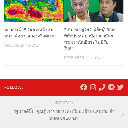
พยากรณ์ 15 วันล่วงหน้า ลม
2 สว. “ชาญวิศว์-พิสิษฐ์” ปักธง
หนาวพัดยาวฉลองคริสต์มาส
พิทักษ์รธน. ปกป้องสถาบันฯ
พวกเราเป็นอิสระ ไม่มีรับ
DECEMBER 13, 2024
ใบสั่ง
DECEMBER 29, 2024
FOLLOW:
NEXT STORY
รัฐบาลตีปี๊บ ‘คุณสู้ เราช่วย’ ลงทะเบียนแล้ว 5 แสนราย ย้ำ
หมดเขต 28 ก.พ.