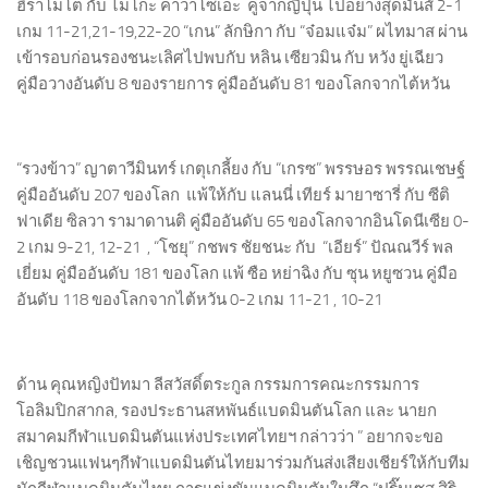
ฮิราโมโต กับ ไมโกะ คาวาโซเอะ คู่จากญี่ปุ่น ไปอย่างสุดมันส์ 2-1
เกม 11-21,21-19,22-20 “เกน” ลักษิกา กับ “จ๋อมแจ๋ม” ผไทมาส ผ่าน
เข้ารอบก่อนรองชนะเลิศไปพบกับ หลิน เซียวมิน กับ หวัง ยู่เฉียว
คู่มือวางอันดับ 8 ของรายการ คู่มืออันดับ 81 ของโลกจากไต้หวัน
“รวงข้าว” ญาตาวีมินทร์ เกตุเกลี้ยง กับ “เกรซ” พรรษอร พรรณเชษฐ์
คู่มืออันดับ 207 ของโลก แพ้ให้กับ แลนนี่ เทียร์ มายาซารี่ กับ ซีติ
ฟาเดีย ซิลวา รามาดานติ คู่มืออันดับ 65 ของโลกจากอินโดนีเซีย 0-
2 เกม 9-21, 12-21 , “โชยุ” กชพร ชัยชนะ กับ “เอียร์” ปัณณวีร์ พล
เยี่ยม คู่มืออันดับ 181 ของโลก แพ้ ซือ หย่าฉิง กับ ซุน หยูซวน คู่มือ
อันดับ 118 ของโลกจากไต้หวัน 0-2 เกม 11-21 , 10-21
ด้าน คุณหญิงปัทมา ลีสวัสดิ์ตระกูล กรรมการคณะกรรมการ
โอลิมปิกสากล, รองประธานสหพันธ์แบดมินตันโลก และ นายก
สมาคมกีฬาแบดมินตันแห่งประเทศไทยฯ กล่าวว่า ” อยากจะขอ
เชิญชวนแฟนๆกีฬาแบดมินตันไทยมาร่วมกันส่งเสียงเชียร์ให้กับทีม