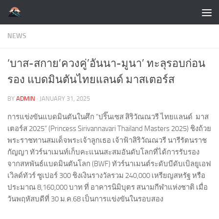
Skip to content
NEWS
‘บาส-สกาย’ควงคู่’อันนา-มูนา’ ทะลุรอบก่อน
รอง แบดมินตันไทยแลนด์ มาสเตอร์ส
BY
ADMIN
·
JANUARY 31, 2025
การแข่งขันแบดมินตันในศึก “ปริ๊นเซส สิริวัณณวรี ไทยแลนด์ มาส
เตอร์ส 2025” (Princess Sirivannavari Thailand Masters 2025) ชิงถ้วย
พระราชทานสมเด็จพระเจ้าลูกเธอ เจ้าฟ้าสิริวัณณวรี นารีรัตนราช
กัญญา ทัวร์นาเมนท์เก็บคะแนนสะสมอันดับโลกที่ได้การรับรอง
จากสหพันธ์แบดมินตันโลก (BWF) ทัวร์นาเมนต์ระดับบีดับเบิลยูเอฟ
เวิลด์ทัวร์ ซูเปอร์ 300 ชิงเงินรางวัลรวม 240,000 เหรียญสหรัฐ หรือ
ประมาณ 8,160,000 บาท ที่ อาคารนิมิบุตร สนามกีฬาแห่งชาติ เมื่อ
วันพฤหัสบดีที่ 30 ม.ค.68 เป็นการแข่งขันในรอบสอง