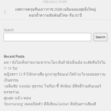
PREVIOUS STORY
เทศกาลตรุษจีนเยาวราช 2568 เฉลิมฉลองสุดยิ่งใหญ่
ตอกย้ำความสัมพันธ์ไทย-จีน 50 ปี
Search
Search
Recent Posts
มท.1 ยังไม่เห็นรายงานเขากระโดง ลั่นถ้ายังเยิ่นเย้อ จะตัดสินใจใน
7-15 วัน!
หญิงชรา 72 ร่ำไห้กลางสื่อ ถูกปาทุเรียนเน่าใส่บ้าน วิงวอนขอความ
เป็นธรรม
‘เฉลิมชัย’ แจงปม ‘สุธรรม’ ไขก๊อก ชี้ ‘ทักษิณ’ มีสิทธิ์ร่วมดินเนอร์
พรรคร่วม
คู่แฝด ‘แม้ว-ทอน’
‘Boomerang’ เพลงเปิดตัว ‘ดีลิเลียน Delilian’ ศิลปินสาวเสียงดี