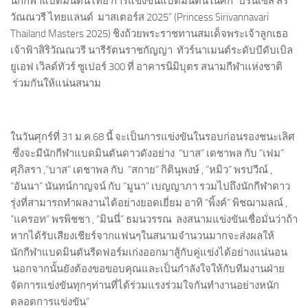
นักกีฬาแบดมินตันไทย การแข่งขันแบดมินตันในศึก “ปริ๊นเซส สิริ
วัณณวรี ไทยแลนด์ มาสเตอร์ส 2025” (Princess Sirivannavari
Thailand Masters 2025) ชิงถ้วยพระราชทานสมเด็จพระเจ้าลูกเธอ
เจ้าฟ้าสิริวัณณวรี นารีรัตนราชกัญญา ทัวร์นาเมนต์ระดับบีดับเบิล
ยูเอฟ เวิลด์ทัวร์ ซูเปอร์ 300 ที่ อาคารนิมิบุตร สนามกีฬาแห่งชาติ
ร่วมกันให้แน่นสนาม
ในวันศุกร์ที่ 31 ม.ค.68 นี้ จะเป็นการแข่งขันในรอบก่อนรองชนะเลิศ
ซึ่งจะมีนักกีฬาแบดมินตันดาวดังอย่าง “บาส” เดชาพล กับ “เฟม”
ศุภิสรา ,”บาส” เดชาพล กับ “สกาย” กิตินุพงษ์ , “หมิว” พรปวีณ์ ,
“อันนา” นันทน์กาญจน์ กับ “มูนา” เบญญาภา รวมไปถึงนักกีฬาดาว
รุ่งที่สามารถทำผลงานได้อย่างยอดเยี่ยม อาทิ “พิ้งค์” พิชฌามลณ์ ,
“แครอท” พรพิชชา , “มินนี่” ธมนวรรณ ลงสนามแข่งขันเชื่อมั่นว่าถ้า
หากได้รับเสียงเชียร์จากแฟนๆในสนามจำนวนมากจะส่งผลให้
นักกีฬาแบดมินตันรีดฟอร์มเก่งออกมาสู้กับคู่แข่งได้อย่างแน่นอน
นอกจากนั้นยังต้องขอขอบคุณและเป็นกำลังใจให้กับทีมงานฝ่าย
จัดการแข่งขันทุกๆท่านที่ได้ร่วมแรงร่วมใจกันทำงานอย่างหนัก
ตลอดการแข่งขัน”