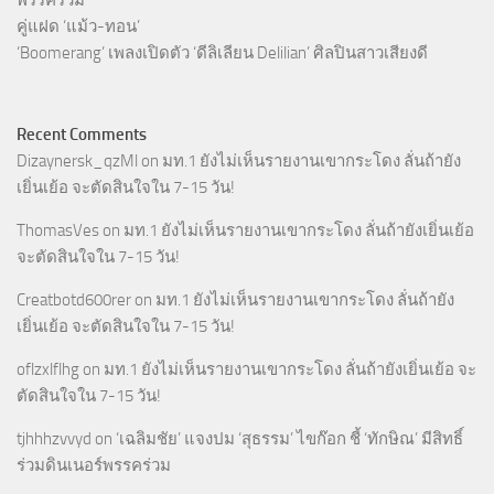
พรรคร่วม
คู่แฝด ‘แม้ว-ทอน’
‘Boomerang’ เพลงเปิดตัว ‘ดีลิเลียน Delilian’ ศิลปินสาวเสียงดี
Recent Comments
Dizaynersk_qzMl
on
มท.1 ยังไม่เห็นรายงานเขากระโดง ลั่นถ้ายัง
เยิ่นเย้อ จะตัดสินใจใน 7-15 วัน!
ThomasVes
on
มท.1 ยังไม่เห็นรายงานเขากระโดง ลั่นถ้ายังเยิ่นเย้อ
จะตัดสินใจใน 7-15 วัน!
Creatbotd600rer
on
มท.1 ยังไม่เห็นรายงานเขากระโดง ลั่นถ้ายัง
เยิ่นเย้อ จะตัดสินใจใน 7-15 วัน!
oflzxlflhg
on
มท.1 ยังไม่เห็นรายงานเขากระโดง ลั่นถ้ายังเยิ่นเย้อ จะ
ตัดสินใจใน 7-15 วัน!
tjhhhzvvyd
on
‘เฉลิมชัย’ แจงปม ‘สุธรรม’ ไขก๊อก ชี้ ‘ทักษิณ’ มีสิทธิ์
ร่วมดินเนอร์พรรคร่วม