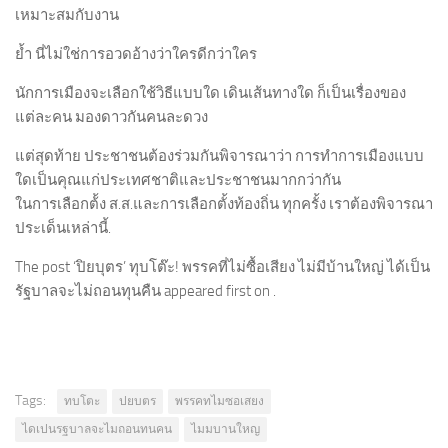
เหมาะสมกับงาน
ย้ำ นี่ไม่ใช่การอวดอ้างว่าใครดีกว่าใคร
นักการเมืองจะเลือกใช้วิธีแบบใด เดินเส้นทางใด ก็เป็นเรื่องของ
แต่ละคน มองดาวกันคนละดวง
แต่สุดท้าย ประชาชนต้องร่วมกันพิจารณาว่า การทำการเมืองแบบ
ใดเป็นคุณแก่ประเทศชาติและประชาชนมากกว่ากัน
ในการเลือกต้้ง ส.ส.และการเลือกตั้งท้องถิ่น ทุกครั้ง เราต้องพิจารณา
ประเด็นเหล่านี้.
The post ‘ปิยบุตร’ ทุบโต๊ะ! พรรคที่ไม่ซื้อเสียง ไม่มีบ้านใหญ่ ได้เป็น
รัฐบาลจะไม่ถอนทุนคืน appeared first on .
Tags:
ทบโตะ
ปยบตร
พรรคทไมซอเสยง
ไดเปนรฐบาลจะไมถอนทนคน
ไมมบานใหญ