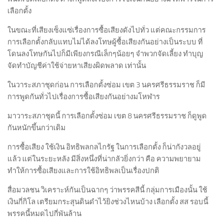
เลือกตั้ง
ในขณะที่เสียงเซ็งแซ่เรื่องการซื้อเสียงดังไปทั่ว แต่คณะกรรมการ
การเลือกตั้งกลับแทบไม่ได้ลงโทษผู้ซื้อเสียงกันอย่างเป็นระบบ ที่
โดนลงโทษกันไปก็มีเพียงกรณีเล็กๆน้อยๆ จำพวกจัดเลี้ยง ทำบุญ
จัดทำบัญชีค่าใช้จ่ายหาเสียงผิดพลาด เท่านั้น
ในวาระสภาชุดก่อน การเลือกตั้งซ่อม เขต 3 นครศรีธรรมราช ก็มี
การพูดกันทั่วไปเรื่องการซื้อเสียงกันอย่างมโหฬาร
มาวาระสภาชุดนี้ การเลือกตั้งซ่อม เขต 8 นครศรีธรรมราช ก็ดูพูด
กันหนักขึ้นกว่าเดิม
การซื้อเสียง ใช้เงิน อิทธิพลกลไกรัฐ ในการเลือกตั้ง ก็น่ากังวลอยู่
แล้ว แต่ในระยะหลัง มีสิ่งหนึ่งที่น่ากลัวยิ่งกว่า คือ ความพยายาม
ทำให้การซื้อเสียงและการใช้อิทธิพลเป็นเรื่องปกติ
สื่อมวลชน วิเคราะห์กันเป็นฉากๆ ว่าพรรคสีนี้ กลุ่มการเมืองนั้น ใช้
เงินกี่กิโล เตรียมกระสุนดินดำไว้ยิงช่วงไหนบ้าง เลือกตั้ง สส รอบนี้
พรรคนี้หมดไปกี่พันล้าน