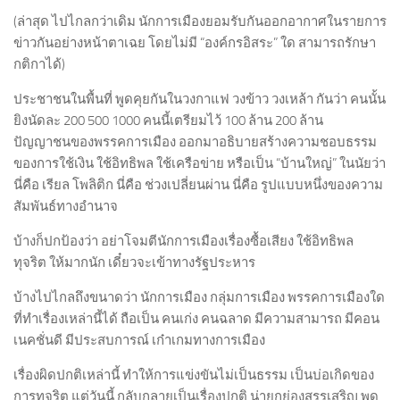
(ล่าสุด ไปไกลกว่าเดิม นักการเมืองยอมรับกันออกอากาศในรายการ
ข่าวกันอย่างหน้าตาเฉย โดยไม่มี “องค์กรอิสระ” ใด สามารถรักษา
กติกาได้)
ประชาชนในพื้นที่ พูดคุยกันในวงกาแฟ วงข้าว วงเหล้า กันว่า คนนั้น
ยิงนัดละ 200 500 1000 คนนี้เตรียมไว้ 100 ล้าน 200 ล้าน
ปัญญาชนของพรรคการเมือง ออกมาอธิบายสร้างความชอบธรรม
ของการใช้เงิน ใช้อิทธิพล ใช้เครือข่าย หรือเป็น “บ้านใหญ่” ในนัยว่า
นี่คือ เรียล โพลิติก นี่คือ ช่วงเปลี่ยนผ่าน นี่คือ รูปแบบหนึ่งของความ
สัมพันธ์ทางอำนาจ
บ้างก็ปกป้องว่า อย่าโจมตีนักการเมืองเรื่องซื้อเสียง ใช้อิทธิพล
ทุจริต ให้มากนัก เดี๋ยวจะเข้าทางรัฐประหาร
บ้างไปไกลถึงขนาดว่า นักการเมือง กลุ่มการเมือง พรรคการเมืองใด
ที่ทำเรื่องเหล่านี้ได้ ถือเป็น คนเก่ง คนฉลาด มีความสามารถ มีคอน
เนคชั่นดี มีประสบการณ์ เก๋าเกมทางการเมือง
เรื่องผิดปกติเหล่านี้ ทำให้การแข่งขันไม่เป็นธรรม เป็นบ่อเกิดของ
การทุจริต แต่วันนี้ กลับกลายเป็นเรื่องปกติ น่ายกย่องสรรเสริญ พูด