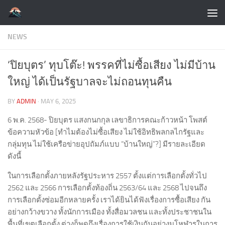
Skip to content
NEWS
‘ปิยบุตร’ ทุบโต๊ะ! พรรคที่ไม่ซื้อเสียง ไม่มีบ้าน
ใหญ่ ได้เป็นรัฐบาลจะไม่ถอนทุนคืน
BY
ADMIN
·
MAY 6, 2025
6 พ.ค. 2568- ปิยบุตร แสงกนกกุล เลขาธิการคณะก้าวหน้า โพสต์
ข้อความหัวข้อ [ทำไมต้องไม่ซื้อเสียง ไม่ใช้อิทธิพลกลไกรัฐและ
กลุ่มทุน ไม่ใช้เครือข่ายอุปถัมภ์แบบ “บ้านใหญ่”?] มีรายละเอียด
ดังนี้
ในการเลือกตั้งภายหลังรัฐประหาร 2557 ตั้งแต่การเลือกตั้งทั่วไป
2562 และ 2566 การเลือกตั้งท้องถิ่น 2563/64 และ 2568 ไปจนถึง
การเลือกตั้งซ่อมอีกหลายครั้ง เราได้ยินได้ฟังเรื่องการซื้อเสียง กัน
อย่างกว้างขวาง ทั้งนักการเมือง ทั้งสื่อมวลชน และทั้งประชาชนใน
พื้นที่เขตเลือกตั้ง ต่างก็พูดถึงเรื่องการใช้เงินกันอย่างมโหฬารในการ