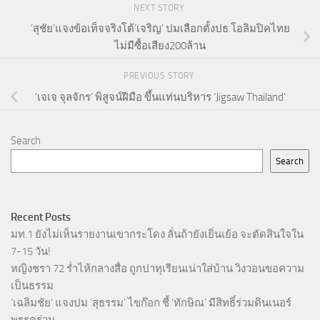
NEXT STORY
‘สุชัย’แจงข้อเท็จจริงโต้’เจริญ’ ปมเลือกตั้งปธ.โอลิมปิคไทย
ไม่มีซื้อเสียง200ล้าน
PREVIOUS STORY
‘เจเจ จุลจักร’ พิสูจน์ฝีมือ ขึ้นแท่นบริหาร ‘Jigsaw Thailand’
Search
Search
Recent Posts
มท.1 ยังไม่เห็นรายงานเขากระโดง ลั่นถ้ายังเยิ่นเย้อ จะตัดสินใจใน
7-15 วัน!
หญิงชรา 72 ร่ำไห้กลางสื่อ ถูกปาทุเรียนเน่าใส่บ้าน วิงวอนขอความ
เป็นธรรม
‘เฉลิมชัย’ แจงปม ‘สุธรรม’ ไขก๊อก ชี้ ‘ทักษิณ’ มีสิทธิ์ร่วมดินเนอร์