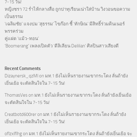
7-15 วัน!
หญิงชรา 72 ร่ำไห้กลางสื่อ ถูกปาทุเรียนเน่าใส่บ้าน วิงวอนขอความ
เป็นธรรม
‘เฉลิมชัย’ แจงปม ‘สุธรรม’ ไขก๊อก ชี้ ‘ทักษิณ’ มีสิทธิ์ร่วมดินเนอร์
พรรคร่วม
คู่แฝด ‘แม้ว-ทอน’
‘Boomerang’ เพลงเปิดตัว ‘ดีลิเลียน Delilian’ ศิลปินสาวเสียงดี
Recent Comments
Dizaynersk_qzMl
on
มท.1 ยังไม่เห็นรายงานเขากระโดง ลั่นถ้ายัง
เยิ่นเย้อ จะตัดสินใจใน 7-15 วัน!
ThomasVes
on
มท.1 ยังไม่เห็นรายงานเขากระโดง ลั่นถ้ายังเยิ่นเย้อ
จะตัดสินใจใน 7-15 วัน!
Creatbotd600rer
on
มท.1 ยังไม่เห็นรายงานเขากระโดง ลั่นถ้ายัง
เยิ่นเย้อ จะตัดสินใจใน 7-15 วัน!
oflzxlflhg
on
มท.1 ยังไม่เห็นรายงานเขากระโดง ลั่นถ้ายังเยิ่นเย้อ จะ