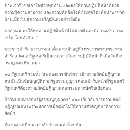
ข้าพเจ้าจึงขอเอาใจช่วยทุกท่าน และขอให้ท่านปฏิบัติหน้าที่ด้วย
ความรู้ความสามารถ และความคิดจิตใจที่เป็นสุจริต เพื่อนำพาชาติ
บ้านเมืองไปสู่ความเจริญมั่นคงอย่างยั่งยืน
ขออำนวยพรให้ทุกท่านปฏิบัติหน้าที่ได้ด้วยดี และมีความสุขความ
เจริญโดยทั่วกัน…”
พระราชดำรัส พระบาทสมเด็จพระเจ้าอยู่หัว พระราชทานพระราช
ดำรัสแก่คณะรัฐมนตรีเป็นแนวทางในการปฏิบัติหน้าที่ เมื่อวันที่ ๓
กรกฎาคม ที่ผ่านมา
๑๔ รัฐมนตรี รวมทั้ง “แพทองธาร ชินวัตร” เข้าถวายสัตย์ปฏิญาณ
ตน อันเป็นข้อบัญญัติตามรัฐธรรมนูญว่า ก่อนเข้ารับหน้าที่รัฐมนตรี
รัฐมนตรีต้องถวายสัตย์ปฏิญาณต่อพระมหากษัตริย์เสียก่อน
ย้ำกันบ่อยมากกับรัฐธรรมนูญมาตรา ๑๖๑ เกี่ยวกับการถวายสัตย์
ปฏิญาณตน เพราะนักการเมืองมักไม่ให้ความสำคัญกับ “คำถวาย
สัตย์ฯ”
ที่ผ่านมาเหมือนถวายสัตย์ฯ จบแล้วก็จบกัน