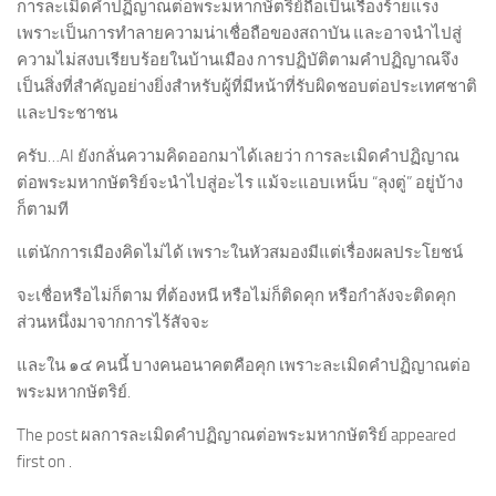
การละเมิดคำปฏิญาณต่อพระมหากษัตริย์ถือเป็นเรื่องร้ายแรง
เพราะเป็นการทำลายความน่าเชื่อถือของสถาบัน และอาจนำไปสู่
ความไม่สงบเรียบร้อยในบ้านเมือง การปฏิบัติตามคำปฏิญาณจึง
เป็นสิ่งที่สำคัญอย่างยิ่งสำหรับผู้ที่มีหน้าที่รับผิดชอบต่อประเทศชาติ
และประชาชน
ครับ…AI ยังกลั่นความคิดออกมาได้เลยว่า การละเมิดคำปฏิญาณ
ต่อพระมหากษัตริย์จะนำไปสู่อะไร แม้จะแอบเหน็บ “ลุงตู่” อยู่บ้าง
ก็ตามที
แต่นักการเมืองคิดไม่ได้ เพราะในหัวสมองมีแต่เรื่องผลประโยชน์
จะเชื่อหรือไม่ก็ตาม ที่ต้องหนี หรือไม่ก็ติดคุก หรือกำลังจะติดคุก
ส่วนหนึ่งมาจากการไร้สัจจะ
และใน ๑๔ คนนี้ บางคนอนาคตคือคุก เพราะละเมิดคำปฏิญาณต่อ
พระมหากษัตริย์.
The post ผลการละเมิดคำปฏิญาณต่อพระมหากษัตริย์ appeared
first on .