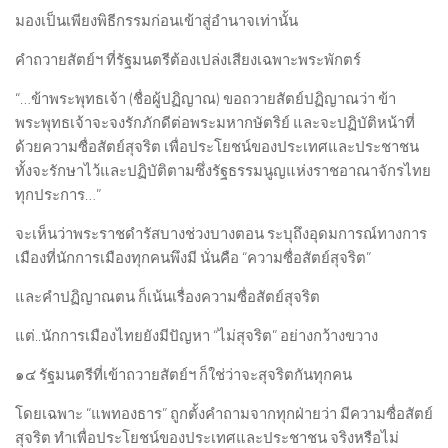
มองเป็นเพียงพิธีกรรมก่อนเข้าสู่อำนาจเท่านั้น
คำถวายสัตย์ฯ ที่รัฐมนตรีต้องเปล่งเสียงเฉพาะพระพักตร์
“…ข้าพระพุทธเจ้า (ชื่อผู้ปฏิญาณ) ขอถวายสัตย์ปฏิญาณว่า ข้า
พระพุทธเจ้าจะจงรักภักดีต่อพระมหากษัตริย์ และจะปฏิบัติหน้าที่
ด้วยความซื่อสัตย์สุจริต เพื่อประโยชน์ของประเทศและประชาชน
ทั้งจะรักษาไว้และปฏิบัติตามซึ่งรัฐธรรมนูญแห่งราชอาณาจักรไทย
ทุกประการ…”
จะเห็นว่าพระราชดำรัสบางช่วงบางตอน ระบุถึงอุดมการณ์ทางการ
เมืองที่นักการเมืองทุกคนพึงมี นั่นคือ “ความซื่อสัตย์สุจริต”
และคำปฏิญาณตน ก็เน้นเรื่องความซื่อสัตย์สุจริต
แต่..นักการเมืองไทยยังมีปัญหา “ไม่สุจริต” อย่างกว้างขวาง
๑๔ รัฐมนตรีที่เข้าถวายสัตย์ฯ ก็ใช่ว่าจะสุจริตกันทุกคน
โดยเฉพาะ “แพทองธาร” ถูกตั้งคำถามจากทุกฝ่ายว่า มีความซื่อสัตย์
สุจริต ทำเพื่อประโยชน์ของประเทศและประชาชน จริงหรือไม่