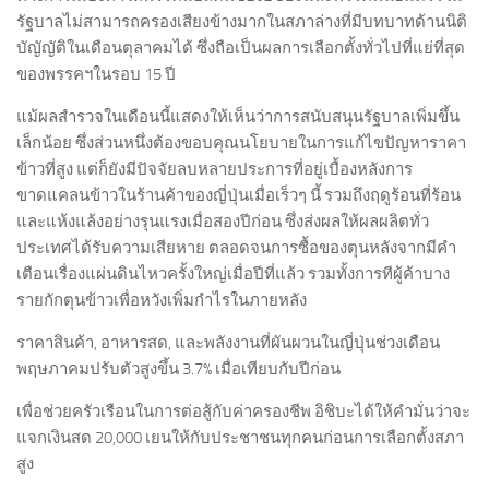
รัฐบาลไม่สามารถครองเสียงข้างมากในสภาล่างที่มีบทบาทด้านนิติ
บัญัญัติในเดือนตุลาคมได้ ซึ่งถือเป็นผลการเลือกตั้งทั่วไปที่แย่ที่สุด
ของพรรคฯในรอบ 15 ปี
แม้ผลสำรวจในเดือนนี้แสดงให้เห็นว่าการสนับสนุนรัฐบาลเพิ่มขึ้น
เล็กน้อย ซึ่งส่วนหนึ่งต้องขอบคุณนโยบายในการแก้ไขปัญหาราคา
ข้าวที่สูง แต่ก็ยังมีปัจจัยลบหลายประการที่อยู่เบื้องหลังการ
ขาดแคลนข้าวในร้านค้าของญี่ปุ่นเมื่อเร็วๆ นี้ รวมถึงฤดูร้อนที่ร้อน
และแห้งแล้งอย่างรุนแรงเมื่อสองปีก่อน ซึ่งส่งผลให้ผลผลิตทั่ว
ประเทศได้รับความเสียหาย ตลอดจนการซื้อของตุนหลังจากมีคำ
เตือนเรื่องแผ่นดินไหวครั้งใหญ่เมื่อปีที่แล้ว รวมทั้งการทีผู้ค้าบาง
รายกักตุนข้าวเพื่อหวังเพิ่มกำไรในภายหลัง
ราคาสินค้า, อาหารสด, และพลังงานที่ผันผวนในญี่ปุ่นช่วงเดือน
พฤษภาคมปรับตัวสูงขึ้น 3.7% เมื่อเทียบกับปีก่อน
เพื่อช่วยครัวเรือนในการต่อสู้กับค่าครองชีพ อิชิบะได้ให้คำมั่นว่าจะ
แจกเงินสด 20,000 เยนให้กับประชาชนทุกคนก่อนการเลือกตั้งสภา
สูง