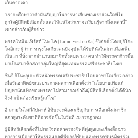
เกินคาดเดา
“เราจะศึกษาว่าคำมั่นสัญญาในการหาเสียงของเราส่วนใดที่ไม่
ถูกใจผู้มีสิทธิเลือกตั้ง และให้แน่ใจว่าเราจะเรียนรู้จากสิ่งเหล่านี้”
เขากล่าวกับผู้สื่อข่าว
พรรคโทมิน เฟิร์สต์ โนะ ไค (Tomin First no Kai) ซึ่งก่อตั้งโดยยูริโกะ
โคอิเกะ ผู้ว่าการกรุงโตเกียวคนปัจจุบัน ได้รับที่นั่งในสภาเมืองเพิ่ม
เป็น 31 ที่นั่ง จากจำนวนสมาชิกทั้งหมด 127 คน ทำให้พรรคฯก้าวขึ้น
มาเป็นสมาชิกสภากลุ่มใหญ่ที่สุดแทนพรรคเสรีประชาธิปไตย
ชินจิ อิโนะอุเอะ หัวหน้าพรรคเสรีประชาธิปไตยสาขาโตเกียว กล่าว
เมื่อวันอาทิตย์ขณะประกาศผลการเลือกตั้งว่า “นโยบายเพื่อแก้
ปัญหาเงินเฟ้อของพรรคฯไม่สามารถเข้าถึงผู้มีสิทธิเลือกตั้งได้ดีนัก
จึงจำเป็นต้องเรียนรู้แก้ไข”
อีกภายในไม่กี่สัปดาห์ อิชิบะจะต้องเผชิญกับการเลือกตั้งสมาชิก
สภาสูงระดับชาติที่อาจจัดขึ้นในวันที่ 20 กรกฎาคม
ผู้มีสิทธิเลือกตั้งที่ไม่พอใจต่อค่าครองชีพที่พุ่งสูงและเรื่องอื้อฉาว
ทางการเมืองทำให้พรรคแอลดีพีของอิชิบะและพรรคพันธมิตรร่วม