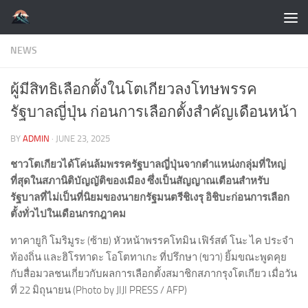
Skip to content
NEWS
ผู้มีสิทธิเลือกตั้งในโตเกียวลงโทษพรรค
รัฐบาลญี่ปุ่น ก่อนการเลือกตั้งสำคัญเดือนหน้า
BY
ADMIN
·
JUNE 23, 2025
ชาวโตเกียวได้โค่นล้มพรรครัฐบาลญี่ปุ่นจากตำแหน่งกลุ่มที่ใหญ่
ที่สุดในสภานิติบัญญัติของเมือง ซึ่งเป็นสัญญาณเตือนสำหรับ
รัฐบาลที่ไม่เป็นที่นิยมของนายกรัฐมนตรีชิเงรุ อิชิบะก่อนการเลือก
ตั้งทั่วไปในเดือนกรกฎาคม
ทาคายูกิ โมริมูระ (ซ้าย) หัวหน้าพรรคโทมิน เฟิร์สต์ โนะ ไค ประจำ
ท้องถิ่น และฮิโรทาดะ โอโตทาเกะ ที่ปรึกษา (ขวา) ยิ้มขณะพูดคุย
กับสื่อมวลชนเกี่ยวกับผลการเลือกตั้งสมาชิกสภากรุงโตเกียว เมื่อวัน
ที่ 22 มิถุนายน (Photo by JIJI PRESS / AFP)