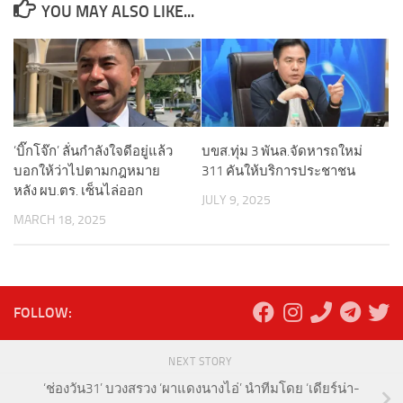
YOU MAY ALSO LIKE...
‘บิ๊กโจ๊ก’ ลั่นกำลังใจดีอยู่แล้ว
บขส.ทุ่ม 3 พันล.จัดหารถใหม่
บอกให้ว่าไปตามกฎหมาย
311 คันให้บริการประชาชน
หลัง ผบ.ตร. เซ็นไล่ออก
JULY 9, 2025
MARCH 18, 2025
FOLLOW:
NEXT STORY
‘ช่องวัน31’ บวงสรวง ‘ผาแดงนางไอ่’ นำทีมโดย ‘เดียร์น่า-