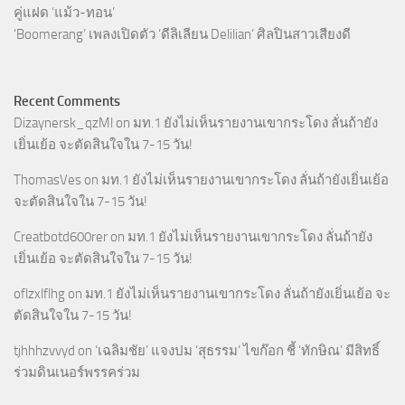
คู่แฝด ‘แม้ว-ทอน’
‘Boomerang’ เพลงเปิดตัว ‘ดีลิเลียน Delilian’ ศิลปินสาวเสียงดี
Recent Comments
Dizaynersk_qzMl
on
มท.1 ยังไม่เห็นรายงานเขากระโดง ลั่นถ้ายัง
เยิ่นเย้อ จะตัดสินใจใน 7-15 วัน!
ThomasVes
on
มท.1 ยังไม่เห็นรายงานเขากระโดง ลั่นถ้ายังเยิ่นเย้อ
จะตัดสินใจใน 7-15 วัน!
Creatbotd600rer
on
มท.1 ยังไม่เห็นรายงานเขากระโดง ลั่นถ้ายัง
เยิ่นเย้อ จะตัดสินใจใน 7-15 วัน!
oflzxlflhg
on
มท.1 ยังไม่เห็นรายงานเขากระโดง ลั่นถ้ายังเยิ่นเย้อ จะ
ตัดสินใจใน 7-15 วัน!
tjhhhzvvyd
on
‘เฉลิมชัย’ แจงปม ‘สุธรรม’ ไขก๊อก ชี้ ‘ทักษิณ’ มีสิทธิ์
ร่วมดินเนอร์พรรคร่วม