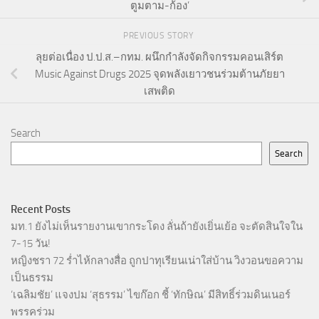
ตูมตาม-ก้อง’
PREVIOUS STORY
ลุยต่อเนื่อง ป.ป.ส.–กทม. ผนึกกำลังจัดกิจกรรมคอนเสิร์ต
Music Against Drugs 2025 จุดพลังเยาวชนร่วมต้านภัยยา
เสพติด
Search
Search
Recent Posts
มท.1 ยังไม่เห็นรายงานเขากระโดง ลั่นถ้ายังเยิ่นเย้อ จะตัดสินใจใน
7-15 วัน!
หญิงชรา 72 ร่ำไห้กลางสื่อ ถูกปาทุเรียนเน่าใส่บ้าน วิงวอนขอความ
เป็นธรรม
‘เฉลิมชัย’ แจงปม ‘สุธรรม’ ไขก๊อก ชี้ ‘ทักษิณ’ มีสิทธิ์ร่วมดินเนอร์
พรรคร่วม