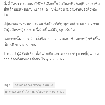
ทั้งนี้ อัตราการออกมาใช้สิทธิเลือกตั้งเมื่อวันอาทิตย์อยู่ที่ 47.6% เพิ่ม
ขึ้นเล็กน้อยเทียบกับ 42.4% เมื่อ 4 ปีที่แล้ว ตามรายงานของสื่อท้อง
ถิ่น
มีผู้ลงสมัครทั้งหมด 295 คน ซึ่งเป็นสถิติสูงสุดนับตั้งแต่ปี 1997 รวม
ถึงผู้สมัครหญิง 99 คน ซึ่งถือเป็นสถิติสูงสุดเช่นกัน
นอกจากนี้ ผลการเลือกตั้งยังระบุว่าจำนวนสมาชิกสภาหญิงเพิ่มขึ้น
เป็น 45 คนจาก 41 คน.
The post ผู้มีสิทธิเลือกตั้งในโตเกียวลงโทษพรรครัฐบาลญี่ปุ่น ก่อน
การเลือกตั้งสำคัญเดือนหน้า appeared first on .
Tags:
กอนการเลอกตงสำคญเดอนหนา
ผมสทธเลอกตงในโตเกยวลงโทษพรรครฐบาลญปน