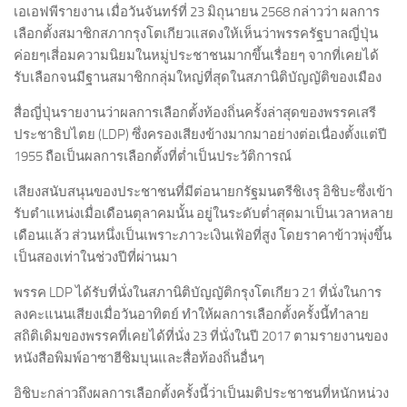
เอเอฟพีรายงาน เมื่อวันจันทร์ที่ 23 มิถุนายน 2568 กล่าวว่า ผลการ
เลือกตั้งสมาชิกสภากรุงโตเกียวแสดงให้เห็นว่าพรรครัฐบาลญี่ปุ่น
ค่อยๆเสี่อมความนิยมในหมู่ประชาชนมากขึ้นเรื่อยๆ จากที่เคยได้
รับเลือกจนมีฐานสมาชิกกลุ่มใหญ่ที่สุดในสภานิติบัญญัติของเมือง
สื่อญี่ปุ่นรายงานว่าผลการเลือกตั้งท้องถิ่นครั้งล่าสุดของพรรคเสรี
ประชาธิปไตย (LDP) ซึ่งครองเสียงข้างมากมาอย่างต่อเนื่องตั้งแต่ปี
1955 ถือเป็นผลการเลือกตั้งที่ต่ำเป็นประวัติการณ์
เสียงสนับสนุนของประชาชนที่มีต่อนายกรัฐมนตรีชิเงรุ อิชิบะซึ่งเข้า
รับตำแหน่งเมื่อเดือนตุลาคมนั้น อยู่ในระดับต่ำสุดมาเป็นเวลาหลาย
เดือนแล้ว ส่วนหนึ่งเป็นเพราะภาวะเงินเฟ้อที่สูง โดยราคาข้าวพุ่งขึ้น
เป็นสองเท่าในช่วงปีที่ผ่านมา
พรรค LDP ได้รับที่นั่งในสภานิติบัญญัติกรุงโตเกียว 21 ที่นั่งในการ
ลงคะแนนเสียงเมื่อวันอาทิตย์ ทำให้ผลการเลือกตั้งครั้งนี้ทำลาย
สถิติเดิมของพรรคที่เคยได้ที่นั่ง 23 ที่นั่งในปี 2017 ตามรายงานของ
หนังสือพิมพ์อาซาฮีชิมบุนและสื่อท้องถิ่นอื่นๆ
อิชิบะกล่าวถึงผลการเลือกตั้งครั้งนี้ว่าเป็นมติประชาชนที่หนักหน่วง