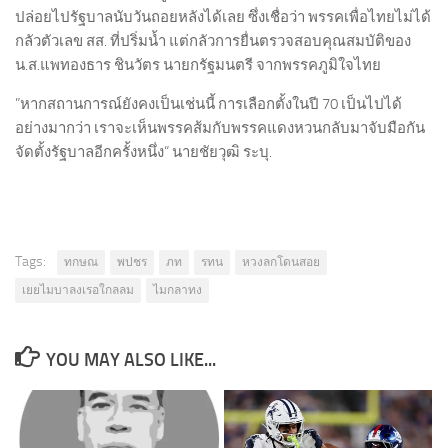
ปล่อยไปรัฐบาลนับวันถอยหลังได้เลย ซึ่งเชื่อว่า พรรคเพื่อไทยไม่ได้
กลัวตัวเลข สส. ที่ปริ่มน้ำ แต่กลัวการยื่นตรวจสอบคุณสมบัติของ
น.ส.แพทองธาร ชินวัตร นายกรัฐมนตรี จากพรรคภูมิใจไทย
”หากสถานการณ์ยังคงเป็นเช่นนี้ การเลือกตั้งในปี 70 เป็นไปได้
อย่างมากว่า เราจะเห็นพรรคส้มกับพรรคแดงหวนกลับมาจับมือกัน
จัดตั้งรัฐบาลอีกครั้งหนึ่ง“ นายชัยวุฒิ ระบุ.
Tags:
ทกษณ
พปชร
ภท
รทน
หวงลกโดนสอย
เยยไมบาลงเรอใกลลม
ไมกลาทง
YOU MAY ALSO LIKE...