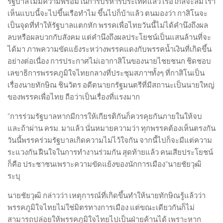
รัฐบาลไม่มีความพร้อมในการบริหารประเทศแล้ว เรือใกล้จะล่ม เรา
เห็นแบบนี้จะไปขึ้นเรือทำไม ขึ้นไปก็บ้าแล้ว ตนมองว่า กาสิโนจะ
เป็นจุดที่ทำให้รัฐบาลแตกหัก พรรคเพื่อไทยวันนี้ไม่ได้คำนึงถึงผล
ลบหรือผลบวกกับสังคม แต่คำนึงถึงผลประโยชน์เป็นแสนล้านที่จะ
ได้มา ภาพความขัดแย้งระหว่างพรรคแดงกับพรรคน้ำเงินที่เกิดขึ้น
อย่างต่อเนื่อง การประกาศไม่เอากาสิโนของนายไชยชนก ชิดชอบ
เลขาธิการพรรคภูมิใจไทยกลางที่ประชุมสภาฯทั้งๆ ที่กาสิโนเป็น
เรื่องนายทักษิณ ชินวัตร อดีตนายกรัฐมนตรีที่มีสถานะเป็นนายใหญ่
ของพรรคเพื่อไทย ถือว่าเป็นเรื่องที่แรงมาก
”การร่วมรัฐบาลหากมีการให้เกียรติกันก็ควรคุยกันภายในให้จบ
และถ้าผ่าน ครม. มาแล้ว นั่นหมายความว่า ทุกพรรคต้องเห็นตรงกัน
วันนี้พรรคร่วมรัฐบาลเกิดความไม่ไว้ใจกัน จากนี้ไปก็จะมีแต่ความ
ระแวงกัน ฝืนใจในการทำงานร่วมกัน สุดท้ายแล้ว คนเสียประโยชน์
ก็คือ ประชาชนเพราะความขัดแย้งของนักการเมือง“นายชัยวุฒิ
ระบุ
นายชัยวุฒิ กล่าวว่า เหตุการณ์ที่เกิดขึ้นทำให้นายทักษิณรู้แล้วว่า
พรรคภูมิใจไทยไม่ใช่มิตรทางการเมือง แต่ขณะเดียวกันก็ไม่
สามารถปล่อยให้พรรคภูมิใจไทยไปเป็นฝ่ายค้านได้ เพราะหาก