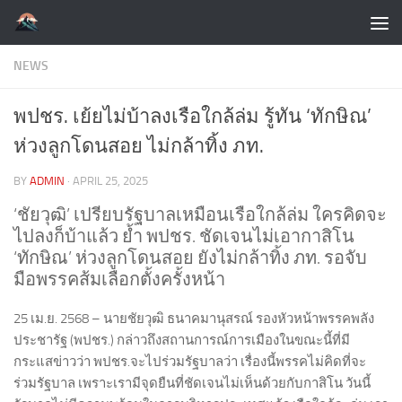
Skip to content
NEWS
พปชร. เย้ยไม่บ้าลงเรือใกล้ล่ม รู้ทัน ‘ทักษิณ’
ห่วงลูกโดนสอย ไม่กล้าทิ้ง ภท.
BY
ADMIN
·
APRIL 25, 2025
‘ชัยวุฒิ’ เปรียบรัฐบาลเหมือนเรือใกล้ล่ม ใครคิดจะ
ไปลงก็บ้าแล้ว ย้ำ พปชร. ชัดเจนไม่เอากาสิโน
‘ทักษิณ’ ห่วงลูกโดนสอย ยังไม่กล้าทิ้ง ภท. รอจับ
มือพรรคส้มเลือกตั้งครั้งหน้า
25 เม.ย. 2568 – นายชัยวุฒิ ธนาคมานุสรณ์ รองหัวหน้าพรรคพลัง
ประชารัฐ (พปชร.) กล่าวถึงสถานการณ์การเมืองในขณะนี้ที่มี
กระแสข่าวว่า พปชร.จะไปร่วมรัฐบาลว่า เรื่องนี้พรรคไม่คิดที่จะ
ร่วมรัฐบาล เพราะเรามีจุดยืนที่ชัดเจนไม่เห็นด้วยกับกาสิโน วันนี้