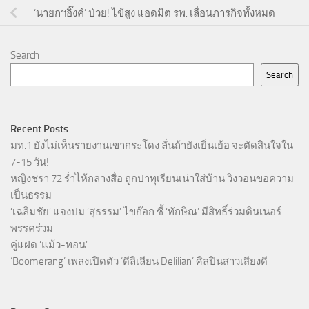
‘นายกฯอิ๊งค์’ ป่วย! ไข้สูง แอดมิต รพ. เลื่อนภารกิจทั้งหมด
Search
Search
Recent Posts
มท.1 ยังไม่เห็นรายงานเขากระโดง ลั่นถ้ายังเยิ่นเย้อ จะตัดสินใจใน
7-15 วัน!
หญิงชรา 72 ร่ำไห้กลางสื่อ ถูกปาทุเรียนเน่าใส่บ้าน วิงวอนขอความ
เป็นธรรม
‘เฉลิมชัย’ แจงปม ‘สุธรรม’ ไขก๊อก ชี้ ‘ทักษิณ’ มีสิทธิ์ร่วมดินเนอร์
พรรคร่วม
คู่แฝด ‘แม้ว-ทอน’
‘Boomerang’ เพลงเปิดตัว ‘ดีลิเลียน Delilian’ ศิลปินสาวเสียงดี