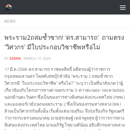
Skip to content
NEWS
พระราม2ถล่มซ้ำซาก! ‘ดร.สามารถ’ ถามตรง
‘วิศวกร’ มีใบประกอบวิชาชีพหรือไม่
BY
ADMIN
·
MARCH 17, 2025
17 มี.ค.2568-ดร.สามารถ ราชพลสิทธิ์ อดีตรองผู้ว่าราชการ
กรุงเทพมหานคร โพสต์เฟซบุ๊กหัวข้อ “พระราม 2 ถล่มซ้ำซาก
วิศวกรมี “ใบประกอบวิชาชีพ” หรือไม่?” ระบุว่า เป็นที่น่าสังเกตว่าผู้
เกี่ยวข้องกับโครงการทางด่วนพระราม 3-ดาวคะนอง-วงแหวนรอบ
นอกด้านตะวันตก ซึ่งเป็นของการทางพิเศษแห่งประเทศไทย (กทพ.)
และมอเตอร์เวย์บนถนนพระราม 2 ซึ่งเป็นของกรมทางหลวง (ทล.)
ล้วนเป็นวิศวกรกันทั้งนั้น เริ่มตั้งแต่นายสุริยะ จึงรุ่งเรืองกิจ รัฐมนตรี
ว่าการกระทรวงคมนาคม นายสุรเชษฐ์ เหล่าพูลสุข ผู้ว่าการการทาง
พิเศษแห่งประเทศไทย นายอภิรัฐ ไชยวงศ์น้อย อธิบดีกรมทางหลวง