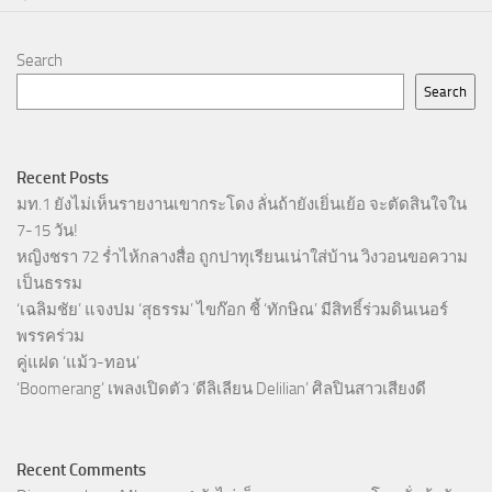
Search
Search
Recent Posts
มท.1 ยังไม่เห็นรายงานเขากระโดง ลั่นถ้ายังเยิ่นเย้อ จะตัดสินใจใน
7-15 วัน!
หญิงชรา 72 ร่ำไห้กลางสื่อ ถูกปาทุเรียนเน่าใส่บ้าน วิงวอนขอความ
เป็นธรรม
‘เฉลิมชัย’ แจงปม ‘สุธรรม’ ไขก๊อก ชี้ ‘ทักษิณ’ มีสิทธิ์ร่วมดินเนอร์
พรรคร่วม
คู่แฝด ‘แม้ว-ทอน’
‘Boomerang’ เพลงเปิดตัว ‘ดีลิเลียน Delilian’ ศิลปินสาวเสียงดี
Recent Comments