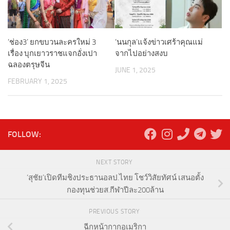
‘ช่อง3’ ยกขบวนละครใหม่ 3
‘นนกุล’แจ้งข่าวเศร้าคุณแม่
เรื่อง บุกเยาวราชแจกอั่งเปา
จากไปอย่างสงบ
ฉลองตรุษจีน
JUNE 1, 2025
FEBRUARY 1, 2025
FOLLOW:
NEXT STORY
‘สุชัย’เปิดทีมชิงประธานอลป.ไทย โชว์วิสัยทัศน์ เสนอตั้ง
กองทุนช่วยส.กีฬาปีละ200ล้าน
PREVIOUS STORY
ฉีกหน้ากากอเมริกา