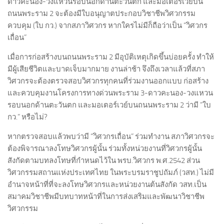
ดาวคะนอง-วงแหวนรอบนอกด้านตะวันตก และมอเตอร์เวย์บน
ถนนพระราม 2 จะต้องมีใบอนุญาตประกอบวิชาชีพวิศวกรรม
ควบคุม (ใบ กว.) จากสภาวิศวกร หากใครไม่มีก็ถือว่าเป็น “วิศวกร
เถื่อน”
เมื่อการก่อสร้างบนถนนพระราม 2 มีอุบัติเหตุเกิดขึ้นบ่อยครั้ง ทำให้
มีผู้เสียชีวิตและบาดเจ็บมากมาย งานล่าช้า จึงถึงเวลาแล้วที่สภา
วิศวกรจะต้องตรวจสอบวิศวกรทุกคนที่ร่วมงานออกแบบ ก่อสร้าง
และควบคุมงานโครงการทางด่วนพระราม 3-ดาวคะนอง-วงแหวน
รอบนอกด้านตะวันตก และมอเตอร์เวย์บนถนนพระราม 2 ว่ามี “ใบ
กว.” หรือไม่?
หากตรวจสอบแล้วพบว่ามี “วิศวกรเถื่อน” ร่วมทำงาน สภาวิศวกรจะ
ต้องพิจารณาลงโทษวิศวกรผู้นั้น ร่วมทั้งหน่วยงานที่วิศวกรผู้นั้น
สังกัดตามบทลงโทษที่กำหนดไว้ใน พรบ.วิศวกร พ.ศ.2542 ส่วน
วิศวกรรมสถานแห่งประเทศไทย ในพระบรมราชูปถัมภ์ (วสท.) ไม่มี
อำนาจหน้าที่ที่จะลงโทษวิศวกรและหน่วยงานต้นสังกัด วสท.เป็น
สมาคมวิชาชีพมีบทบาทหน้าที่ในการส่งเสริมและพัฒนาวิชาชีพ
วิศวกรรม