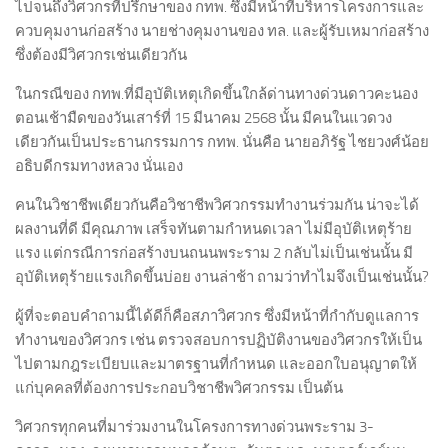
ไปจนถึงวิศวกรที่ปรึกษาของ กทพ. ซึ่งมีหน้าที่บริหารโครงการและ
ควบคุมงานก่อสร้าง นายช่างคุมงานของ ทล. และผู้รับเหมาก่อสร้าง
ซึ่งต้องมีวิศวกรเช่นเดียวกัน
ในกรณีของ กทพ.ที่มีอุบัติเหตุเกิดขึ้นใกล้ด่านทางด่วนดาวคะนอง
ตอนเช้ามืดของวันเสาร์ที่ 15 มีนาคม 2568 นั้น มีคนในแวดวง
เดียวกันเป็นประธานกรรมการ กทพ. นั่นคือ นายอภิรัฐ ไชยวงศ์น้อย
อธิบดีกรมทางหลวง นั่นเอง
คนในวิชาชีพเดียวกันคือวิชาชีพวิศวกรรมทำงานร่วมกัน น่าจะได้
ผลงานที่ดี มีคุณภาพ เสร็จทันตามกำหนดเวลา ไม่มีอุบัติเหตุร้าย
แรง แต่กรณีการก่อสร้างบนถนนพระราม 2 กลับไม่เป็นเช่นนั้น มี
อุบัติเหตุร้ายแรงเกิดขึ้นบ่อย งานล่าช้า ถามว่าทำไมจึงเป็นเช่นนั้น?
ผู้ที่จะตอบคำถามนี้ได้ดีก็คือสภาวิศวกร ซึ่งมีหน้าที่กำกับดูแลการ
ทำงานของวิศวกร เช่น ตรวจสอบการปฏิบัติงานของวิศวกรให้เป็น
ไปตามกฎระเบียบและมาตรฐานที่กำหนด และออกใบอนุญาตให้
แก่บุคคลที่ต้องการประกอบวิชาชีพวิศวกรรม เป็นต้น
วิศวกรทุกคนที่มาร่วมงานในโครงการทางด่วนพระราม 3-